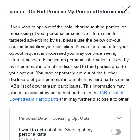
ήμερες των εντός έδρας αγώνων της Π.Α.Ε.
ΠΑΝΑΘΗΝΑΪΚΟΣ. Η κάρτα δεν ισχύει στην
pao.gr -
Do Not Process My Personal Information
περίπτωση κατά την οποία η Π.Α.Ε.
If you wish to opt-out of the sale, sharing to third parties, or
ΠΑΝΑΘΗΝΑΪΚΟΣ, μολονότι γηπεδούχος έχει
processing of your personal or sensitive information for
υποχρεωθεί να αγωνίζεται «κεκλεισμένων των
targeted advertising by us, please use the below opt-out
θυρών» ούτε στην περίπτωση διεξαγωγής
section to confirm your selection. Please note that after your
προπονήσεως της ομάδας στους χώρους του
opt-out request is processed you may continue seeing
interest-based ads based on personal information utilized by
Γηπέδου.
us or personal information disclosed to third parties prior to
your opt-out. You may separately opt-out of the further
Η Π.Α.Ε. ΠΑΝΑΘΗΝΑΪΚΟΣ διατηρεί το δικαίωμα
disclosure of your personal information by third parties on the
ακύρωσης/ανάκλησης/παρακράτησης της
IAB’s list of downstream participants. This information may
κάρτας σε κάθε περίπτωση κατά τηv οποία
also be disclosed by us to third parties on the
IAB’s List of
Downstream Participants
that may further disclose it to other
διαπιστωθεί παραβίαση των όρων του
third parties.
παρόντος. Η ακύρωση/ανάκληση/
παρακράτηση της κάρτας διάρκειας της
Please note that this website/app uses one or more Google
Personal Data Processing Opt Outs
services and may gather and store information including but
Π.Α.Ε.ΠΑΝΑΘΗΝΑΪΚΟΣ συνεπιφέρει αυτόματα
not limited to your visit or usage behaviour. You may click to
I want to opt-out of the Sharing of my
και την ακύρωση/ανάκληση/παρακράτηση της
personal data.
grant or deny consent to Google and its third-party tags to
Opted In