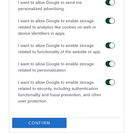
I want to allow Google to send me
κάρτας στάθμευσης αν αποφασιστεί ο
personalized advertising.
περιορισμός ή η κατάργηση κάποιου χώρου
στάθμευσης με
I want to allow Google to enable storage
related to analytics like cookies on web or
device identifiers in apps.
α. οποιοδήποτε νόμο διάταγμα υπουργική απόφαση
κανονιστική πράξη,
I want to allow Google to enable storage
related to functionality of the website or app.
β. Απόφαση της Ελληνικής Αστυνομίας,
I want to allow Google to enable storage
related to personalization.
γ. Απόφαση της Διοικήσεως της Π.Α.Ε.
ΠΑΝΑΘΗΝΑΪΚΟΣ.
I want to allow Google to enable storage
related to security, including authentication
Σε περίπτωση αλλαγής της έδρας της Π.Α.Ε.
functionality and fraud prevention, and other
user protection.
ΠΑΝΑΘΗΝΑΪΚΟΣ για έναν ή περισσότερους
εντός έδρας αγώνες της για την ποδοσφαιρική
περίοδο 2025 -2026 για οιονδήποτε λόγο, η
CONFIRM
Π.Α.Ε. ΠΑΝΑΘΗΝΑΪΚΟΣ θα ορίσει αντίστοιχο