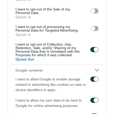
αντίστοιχης κάρτας στάθμευσης.
use your data for below specified purposes in below Google
consent section.
I want to opt-out of the Sale of my
Ο χώρος παρέχεται ΜΟΝΟ για στάθμευση του
Personal Data.
Opted In
οχήματος του κάτοχου και όχι ΓΙΑ ΦΥΛΑΞΗ. Η
Π.Α.Ε. ΠΑΝΑΘΗΝΑΪΚΟΣ ουδεμία απολύτως
I want to opt-out of processing my
Personal Data for Targeted Advertising.
ευθύνη αστική η ποινική υπέχει για οποιαδήποτε
Opted In
ζημία προκληθεί στα σταθμευμένα οχήματα, είτε
I want to opt-out of Collection, Use,
από οποιοδήποτε πρόσωπο, είτε από φυσικά
Retention, Sale, and/or Sharing of my
Personal Data that Is Unrelated with the
αίτια. Ενδεικτικά, και όχι περιοριστικά,
Purposes for which it was collected.
Opted Out
αναφέρονται οι ακόλουθες περιπτώσεις:
ατύχημα, σύγκρουση, κλοπή, πυρκαγιά,
Google consents
βανδαλισμός, ζημίες, σωματικές βλάβες,
I want to allow Google to enable storage
απώλεια αντικείμενων.
related to advertising like cookies on web or
device identifiers in apps.
Η Π.Α.Ε. ΠΑΝΑΘΗΝΑΪΚΟΣ διατηρεί το δικαίωμα
να επιφέρει αλλαγές στην οριοθέτηση των
I want to allow my user data to be sent to
χώρων στάθμευσης. Κανένα δικαίωμα
Google for online advertising purposes.
αποζημίωσης δεν παρέχεται στον κάτοχο