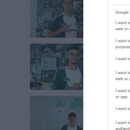
Google 
I want t
web or d
I want t
purpose
I want 
I want t
web or d
I want t
or app.
I want t
I want t
authenti