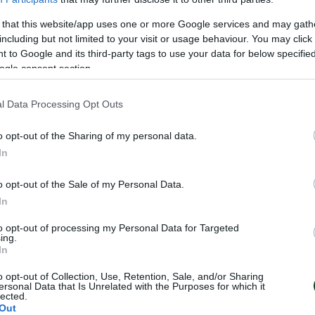
.
 that this website/app uses one or more Google services and may gath
including but not limited to your visit or usage behaviour. You may click 
s el 21/05/08, compite como centrocampista y se unió
 to Google and its third-party tags to use your data for below specifi
mbro de la categoría SUB-17.
ogle consent section.
1/09, juega como defensor y se unió a las academias d
l Data Processing Opt Outs
.
o opt-out of the Sharing of my personal data.
/08/07, juega como centrocampista y se unió a las ac
In
 categoría SUB-19.
o opt-out of the Sale of my Personal Data.
In
/03/08, juega como portero y se unió a nuestras acade
to opt-out of processing my Personal Data for Targeted
.
ing.
In
amos salud y éxito en el Club.
o opt-out of Collection, Use, Retention, Sale, and/or Sharing
ersonal Data that Is Unrelated with the Purposes for which it
lected.
Out