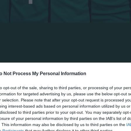
rimer contrato profesional para siete futbolistas de nu
nnis Gazis, Rousit Zeka, Konstantinos Theocharis, Vass
maron un contrato de tres años.
o Not Process My Personal Information
2/08, juega como defensa y se incorporó a las academi
s categorías SUB-17 y SUB-19.
to opt-out of the sale, sharing to third parties, or processing of your per
formation for targeted advertising by us, please use the below opt-out s
r selection. Please note that after your opt-out request is processed y
08, juega como defensor y se unió a las academias de 
eing interest-based ads based on personal information utilized by us or
ría SUB-17.
disclosed to third parties prior to your opt-out. You may separately opt-
losure of your personal information by third parties on the IAB’s list of
/07, juega como centrocampista y se unió a nuestras 
. This information may also be disclosed by us to third parties on the
IA
Participants
that may further disclose it to other third parties.