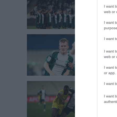
I want t
web or d
I want t
purpose
I want 
I want t
web or d
I want t
or app.
I want t
I want t
authenti