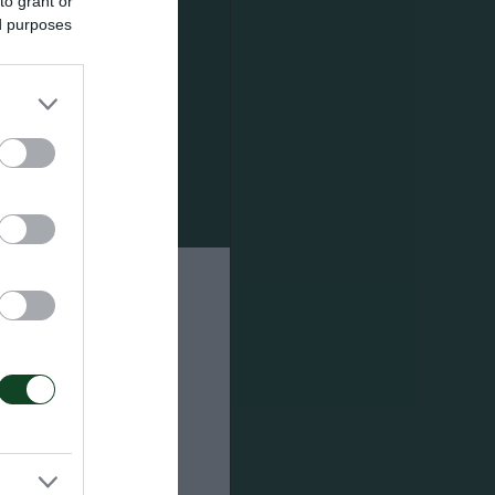
to grant or
ed purposes
2′
vas (72′