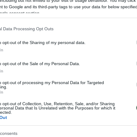
including but not limited to your visit or usage behaviour. You may click 
óximo jueves (6/3) en el OAKA.
 to Google and its third-party tags to use your data for below specifi
ogle consent section.
novic, Schenkeveld, Ingason, Siopis (87′ Arao), Cerin (7
juricic (72′ Limnios), Swiderski (83′ Ioannidis).
l Data Processing Opt Outs
o opt-out of the Sharing of my personal data.
nis), Sielis, Stajic, Nikolaou, Mavrias (44′ Bakakis), Lia
In
z (46′ Roa), Tetteh.
o opt-out of the Sale of my Personal Data.
In
to opt-out of processing my Personal Data for Targeted
ing.
In
o opt-out of Collection, Use, Retention, Sale, and/or Sharing
ersonal Data that Is Unrelated with the Purposes for which it
lected.
Out
consents