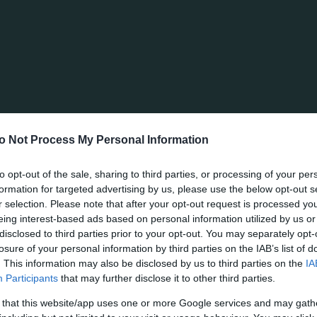
on la camiseta del Panathinaikos.
tido en la segunda mitad, aunque les costó generar oc
ovechando los espacios, tuvo dos buenas llegadas (las pr
teh y Roa. Mientras tanto, en el 68′, los Verdes también
o Not Process My Personal Information
kos sentenció la victoria y aseguró los tres puntos co
ó el balón varios metros fuera del área y lanzó un disp
to opt-out of the sale, sharing to third parties, or processing of your per
formation for targeted advertising by us, please use the below opt-out s
al ángulo superior izquierdo de la portería del Panetol
r selection. Please note that after your opt-out request is processed y
eing interest-based ads based on personal information utilized by us or
disclosed to third parties prior to your opt-out. You may separately opt-
losure of your personal information by third parties on the IAB’s list of
ski tuvo que realizar una espectacular intervención en
. This information may also be disclosed by us to third parties on the
IA
Participants
that may further disclose it to other third parties.
 that this website/app uses one or more Google services and may gath
l partido europeo contra la Fiorentina en los octavos d