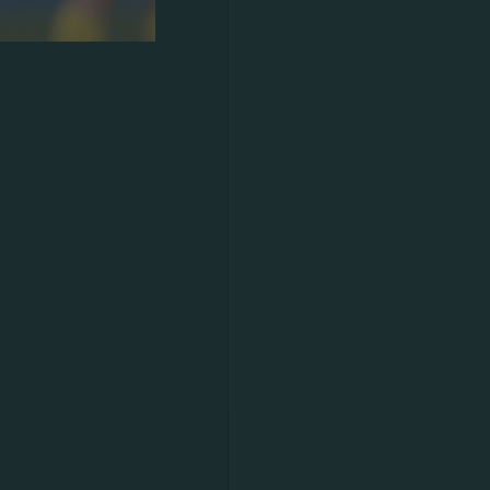
 derrota
a jornada 25
s goles en
rreno de
Tete remató
des con
ic en el 34.
to. Tras un
 balón al