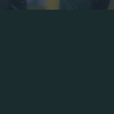
o a las victorias. Los Verdes reaccionaron después de la
 2-0 frente al Panetolikos en el Estadio Olímpico por l
nsidad y energía, creó varias oportunidades y marcó do
ueva racha ganadora.
l Panathinaikos mostraron gran determinación en el te
as una acción prolongada en el área del Panetolikos, 
 al lado del poste izquierdo. Siguieron más oportunida
widerski nuevamente en el 31, Ounahi en el 32 y Djuric
el gol que tanto merecían los Verdes según su rendimien
erecha y Swiderski, con un potente cabezazo, envió el