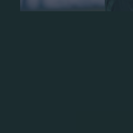
El Panathinaikos hizo su trabajo, volviend
ante el Lamia y lograron un sólido triunfo
de la Stoiximan Super League.
El Trébol dominó el campo, jugó con inte
su intento por empezar a construir una n
Desde el primer minuto, los jugadores de
juego. Nada más comenzar el partido, y tr
desde la derecha, enviando el balón justo
Swiderski en el minuto 4, Tete en el 29, S
En ese mismo minuto (34′), llegó por fin 
córner en corto, Ounahi centró desde la d