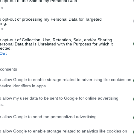
o opt-out of the Sale of my Personal Data.
Callens, Pilios, Szymanski (71′ Ljubicic), Pereyra (71′ M
In
), Koita, Pierrot.
to opt-out of processing my Personal Data for Targeted
ing.
vic, Ingason, Jedvaj, Arao (80′ Cerin), Maksimovic (65′
In
ni), Tete (87′ Jeremejeff), Ioannidis.
o opt-out of Collection, Use, Retention, Sale, and/or Sharing
ersonal Data that Is Unrelated with the Purposes for which it
lected.
Out
consents
o allow Google to enable storage related to advertising like cookies on
evice identifiers in apps.
o allow my user data to be sent to Google for online advertising
s.
to allow Google to send me personalized advertising.
o allow Google to enable storage related to analytics like cookies on