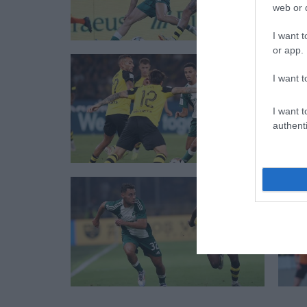
web or d
I want t
or app.
I want t
I want t
authenti