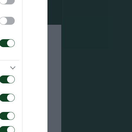
antalos),
 Pellistri),