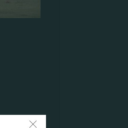
 en el derbi
en la lucha
ánimo de los
 amenaza
r. Por otro
a
ha y Pierrot
 el minuto
ó en el