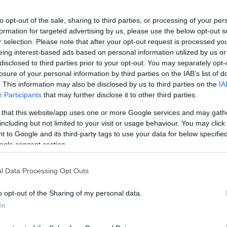
a para mantener la ventaja de su equipo hasta el final 
to opt-out of the sale, sharing to third parties, or processing of your per
formation for targeted advertising by us, please use the below opt-out s
r selection. Please note that after your opt-out request is processed y
eing interest-based ads based on personal information utilized by us or
campo con gran ímpetu al inicio de la segunda parte, 
disclosed to third parties prior to your opt-out. You may separately opt-
nco minutos. En el minuto 48, Ioannidis con un buen t
losure of your personal information by third parties on the IAB’s list of
. This information may also be disclosed by us to third parties on the
IA
en el último momento contrarrestó enviando el balón a
Participants
that may further disclose it to other third parties.
balón fuera del área. Ounahi estaba en posición de tiro
 that this website/app uses one or more Google services and may gath
ro. En el minuto siguiente (50′), los verdes se encontr
including but not limited to your visit or usage behaviour. You may click 
 to Google and its third-party tags to use your data for below specifi
pero Rota lo alcanzó antes de que el delantero del Tréb
ogle consent section.
l Data Processing Opt Outs
n empujón a su equipo con sus cambios, pero por más q
 marcar. En cambio, el AEK logró marcar un segundo gol
o opt-out of the Sharing of my personal data.
In