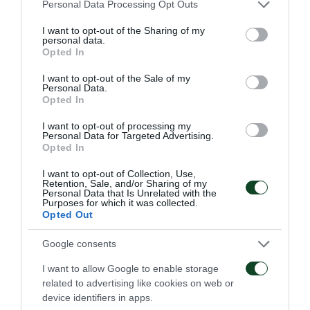
tomaron el control absoluto del partido e
Please note that this website/app uses one or more Google
Personal Data Processing Opt Outs
services and may gather and store information including but
impusieron el ritmo. Los Verdes fueron muy
not limited to your visit or usage behaviour. You may click to
I want to opt-out of the Sharing of my
personal data.
peligrosos al contragolpe y, en una de esas acciones
grant or deny consent to Google and its third-party tags to
Opted In
use your data for below specified purposes in below Google
en el minuto 63, Pantelidis realizó una magnífica
consent section.
I want to opt-out of the Sale of my
carrera por la banda izquierda. El balón llegó a
Personal Data.
Opted In
Adam Cerin, cuyo extraordinario disparo con efecto
I want to opt-out of processing my
se estrelló en la escuadra. Tetteh aprovechó el
Personal Data for Targeted Advertising.
Opted In
rebote y, con un gran cabezazo, marcó para el
Trébol y puso el 0-1.
I want to opt-out of Collection, Use,
Retention, Sale, and/or Sharing of my
Personal Data that Is Unrelated with the
El AEK empató en el minuto 72 por medio de Zini,
Purposes for which it was collected.
Opted Out
quien también estrelló un balón en el poste en el
Google consents
minuto 75. Zaroury respondió en el minuto 83 con
un peligroso disparo cruzado de larga distancia. En
I want to allow Google to enable storage
related to advertising like cookies on web or
lugar del 1-2, finalmente llegó el 2-1, ya que en el
device identifiers in apps.