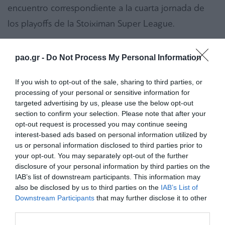
encuentro correspondiente a la cuarta jornada de
los playoffs de la Stoiximan Super League.
El Panathinaikos generó su primera ocasión en el
pao.gr -
Do Not Process My Personal Information
minuto 6, cuando, tras un centro de Kyriakopoulos,
Pantelidis recibió el balón y remató al primer palo
If you wish to opt-out of the sale, sharing to third parties, or
de Strakosha, quien detuvo el disparo. Los Verdes
processing of your personal or sensitive information for
targeted advertising by us, please use the below opt-out
tuvieron otra clara oportunidad en el minuto 38 con
section to confirm your selection. Please note that after your
un potente remate de Kontouris desde 20 metros,
opt-out request is processed you may continue seeing
interest-based ads based on personal information utilized by
pero nuevamente el guardameta de AEK respondió
us or personal information disclosed to third parties prior to
de forma decisiva. Por su parte, los locales
your opt-out. You may separately opt-out of the further
disclosure of your personal information by third parties on the
inquietaron en el minuto 7 con un disparo raso de
IAB’s list of downstream participants. This information may
Koita que Lafont neutralizó con seguridad.
also be disclosed by us to third parties on the
IAB’s List of
Downstream Participants
that may further disclose it to other
third parties.
En la segunda mitad, los jugadores del Panathinaikos