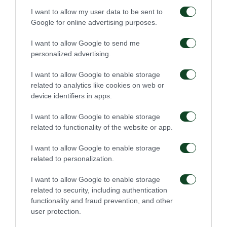
minuto 90+3 João Mário quedó en posición de
I want to allow my user data to be sent to
remate dentro del área y anotó de cerca.
Google for online advertising purposes.
AEK
: Strakosha, Rota, Moukoudi, Relvas, Pilios,
I want to allow Google to send me
personalized advertising.
Pereyra (66’ Zini), Marin (85’ Mantalos), Pineda, Koita
(85’ João Mário), Jović (90+5’ Ljubičić), Varga.
I want to allow Google to enable storage
related to analytics like cookies on web or
Panathinaikos
: Lafont, Calabria, Touba, Palmer-
device identifiers in apps.
Brown, Kyriakopoulos, Kontouris (73’ Siopis), Cerin,
I want to allow Google to enable storage
Andino (79’ Jagousic), Pantelidis (73’ Zaroury),
related to functionality of the website or app.
Taborda (84’ Djuricic), Tetteh (84’ Pantovic).
I want to allow Google to enable storage
related to personalization.
I want to allow Google to enable storage
related to security, including authentication
COMPETIY
functionality and fraud prevention, and other
user protection.