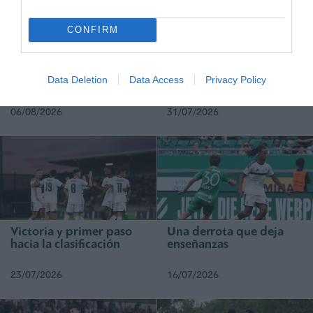
CONFIRM
Todo se decidirá en
LA CLASIFICACIÓN FUE
Sofía
VERDE
Data Deletion
Data Access
Privacy Policy
06/08/2026
31/07/2026
Victoria y primer paso
Una derrota que deja
hacia la clasificación
enseñanzas
23/07/2026
16/07/2026