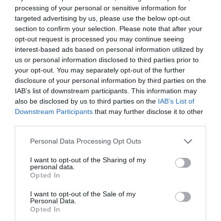
processing of your personal or sensitive information for
de Tete, que fue bloqueado por Lambropoulos y
targeted advertising by us, please use the below opt-out
con un cabezazo de Arao en el 61′, que terminó
section to confirm your selection. Please note that after your
opt-out request is processed you may continue seeing
fuera por poco. Tete volvió a amenazar en el minuto
interest-based ads based on personal information utilized by
72 con un inteligente disparo de larga distancia
us or personal information disclosed to third parties prior to
your opt-out. You may separately opt-out of the further
desde una posición lateral, pero Christogeorgos hizo
disclosure of your personal information by third parties on the
una difícil parada. Los jugadores del Panathinaikos
IAB’s list of downstream participants. This information may
also be disclosed by us to third parties on the
IAB’s List of
mantuvieron el control del juego hasta el final,
Downstream Participants
that may further disclose it to other
alcanzando con seguridad la victoria y los tres
third parties.
puntos. Giorgos Nikas debutó con la camiseta verde
Please note that this website/app uses one or more Google
Personal Data Processing Opt Outs
sustituyendo a Jeremejeff en el minuto 79 y jugó
services and may gather and store information including but
not limited to your visit or usage behaviour. You may click to
I want to opt-out of the Sharing of my
como delantero central.
personal data.
grant or deny consent to Google and its third-party tags to
Opted In
use your data for below specified purposes in below Google
OFI
: Christogeorgos, Gonzalez, Hatzitheodoridis (78′
consent section.
I want to opt-out of the Sale of my
Personal Data.
Abanda), Christopoulos, Lampropoulos, Bainovic
Opted In
(68′ Bakic), Karahalios (89′ Apostolakis), Fountas (68′