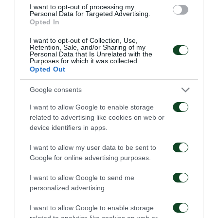
I want to opt-out of processing my
Riera), Nuss, Shengelia, Jung (78′ Salcedo).
Personal Data for Targeted Advertising.
Opted In
Panathinaikos
: Dragowski, Kotsiras, Ingason, Jedvaj,
I want to opt-out of Collection, Use,
Retention, Sale, and/or Sharing of my
Mladenovic, Arao (79′ Maksimovic), Cerin, Tete (89′
Personal Data that Is Unrelated with the
Purposes for which it was collected.
Mancini), Bakasetas (79′ Ounahi), Djuricic (61′
Opted Out
Pellistri), Jeremejeff (79′ Nikas).
Google consents
I want to allow Google to enable storage
related to advertising like cookies on web or
device identifiers in apps.
I want to allow my user data to be sent to
Google for online advertising purposes.
I want to allow Google to send me
personalized advertising.
I want to allow Google to enable storage
related to analytics like cookies on web or