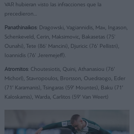
VAR hubieran visto las infracciones que la
precedieron…
Panathinaikos
: Dragowski, Vagiannidis, Max, Ingason,
Schenkeveld, Cerin, Maksimovic, Bakasetas (75’
Ounahi), Tete (86’ Mancini), Djuricic (76’ Pellistri),
Ioannidis (76’ Jeremejeff).
Atromitos
: Choutesiotis, Quini, Athanasiou (76′
Michorl), Stavropoulos, Brorsson, Ouedraogo, Eder
(71′ Karamanis), Tsingaras (59′ Mountes), Baku (71′
Kaloskamis), Warda, Carlitos (59′ Van Weert)