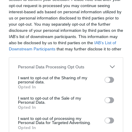
generación. Su progreso fue rápido y ejemplar.
opt-out request is processed you may continue seeing
Desde su segunda temporada ya era el delantero
interest-based ads based on personal information utilized by
us or personal information disclosed to third parties prior to
titular del Trébol y decisivo en la conquista de la
your opt-out. You may separately opt-out of the further
Copa de Grecia en 2022, ya que con sus goles en las
disclosure of your personal information by third parties on the
IAB’s list of downstream participants. This information may
semifinales llegó la clasificación a la final. En 2023
also be disclosed by us to third parties on the
IAB’s List of
firmó un nuevo contrato con el club, recibió el
Downstream Participants
that may further disclose it to other
third parties.
brazalete de capitán y, en esencia, el nombramiento
Please note that this website/app uses one or more Google
de líder del equipo.
Personal Data Processing Opt Outs
services and may gather and store information including but
not limited to your visit or usage behaviour. You may click to
I want to opt-out of the Sharing of my
Luego siguió una temporada de ensueño con 23
personal data.
grant or deny consent to Google and its third-party tags to
Opted In
goles en todas las competiciones, lo que lo convirtió
use your data for below specified purposes in below Google
consent section.
I want to opt-out of the Sale of my
en delantero clave de la selección griega y en
Personal Data.
Opted In
objetivo codiciado en las principales ligas europeas.
Finalmente permaneció en el Panathinaikos,
I want to opt-out of processing my
Personal Data for Targeted Advertising.
firmando un nuevo contrato en noviembre de 2024.
Opted In