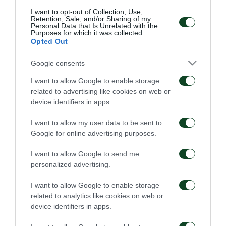
El capitán sumó 190 apariciones, marcando 51 goles
I want to opt-out of Collection, Use,
Retention, Sale, and/or Sharing of my
con el Panathinaikos en todas las competiciones.
Personal Data that Is Unrelated with the
Purposes for which it was collected.
Opted Out
Fotis, te deseamos mucho éxito en tu carrera.
Llegaste como una promesa, te convertiste en
Google consents
titular, insustituible, capitán, cántico en la grada e
I want to allow Google to enable storage
ídolo de la juventud.
¡
Hasta pronto
capitan!
related to advertising like cookies on web or
device identifiers in apps.
I want to allow my user data to be sent to
Google for online advertising purposes.
TRANSFERS
I want to allow Google to send me
personalized advertising.
I want to allow Google to enable storage
related to analytics like cookies on web or
device identifiers in apps.