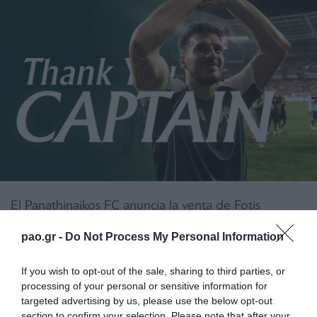
El Panathinaikos FC anuncia la venta de Fotis
Ioannidis al Sporting de Lisboa.
pao.gr -
Do Not Process My Personal Information
Fotis se incorporó al Panathinaikos en 2020
If you wish to opt-out of the sale, sharing to third parties, or
procedente del Levadiakos, con apenas 20 años,
processing of your personal or sensitive information for
targeted advertising by us, please use the below opt-out
como uno de los futbolistas más talentosos de su
section to confirm your selection. Please note that after your