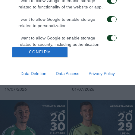
Levi García, nuevo
Kings Kangwa, se junta
I want to allow Google to enable storage
jugador del
al Panathinaikos
related to functionality of the website or app.
Panathinaikos
05/08/2026
01/08/2026
I want to allow Google to enable storage
related to personalization.
I want to allow Google to enable storage
related to security, including authentication
functionality and fraud prevention, and other
CONFIRM
user protection.
Rick van Drongelen, se
Stefan de Vrij, nuevo
Data Deletion
Data Access
Privacy Policy
une al Panathinaikos
jugador del
Panathinaikos
19/07/2026
01/07/2026