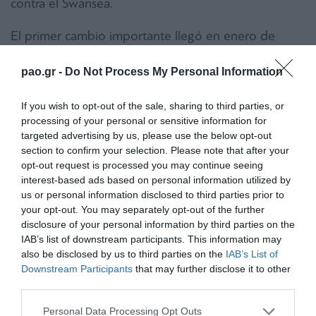
contra el Swansea.
El primer cambio importante llegó en enero de
2017 cuando fue cedido al Go Ahead Eagles de los
pao.gr -
Do Not Process My Personal Information
Países Bajos, donde fue titular casi en todos los
partidos. En la temporada 2017–18, continuó en los
If you wish to opt-out of the sale, sharing to third parties, or
processing of your personal or sensitive information for
Países Bajos jugando como titular en el Willem II. En
targeted advertising by us, please use the below opt-out
el verano de 2018 regresó al Liverpool y en enero
section to confirm your selection. Please note that after your
opt-out request is processed you may continue seeing
fue cedido al Extremadura, aunque no llegó a jugar
interest-based ads based on personal information utilized by
debido a que su cesión no fue registrada a tiempo
us or personal information disclosed to third parties prior to
en la federación. Aun así, siguió entrenando con el
your opt-out. You may separately opt-out of the further
disclosure of your personal information by third parties on the
equipo español. La temporada 2019–20 fue su
IAB’s list of downstream participants. This information may
última en el Liverpool, con algunas participaciones
also be disclosed by us to third parties on the
IAB’s List of
Downstream Participants
that may further disclose it to other
en la Copa de la Liga y la FA Cup.
third parties.
En 2020 quedó libre y el Nantes no dejó pasar la
Please note that this website/app uses one or more Google
Personal Data Processing Opt Outs