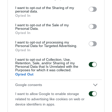
services and may gather and store information including but
oportunidad de ficharlo. La confianza que le
not limited to your visit or usage behaviour. You may click to
I want to opt-out of the Sharing of my
personal data.
mostraron desde el primer día fue clave para su
grant or deny consent to Google and its third-party tags to
Opted In
use your data for below specified purposes in below Google
rendimiento. Titular desde su llegada a la ciudad
consent section.
I want to opt-out of the Sale of my
francesa, permaneció cinco años en el Nantes,
Personal Data.
Opted In
acumulando 173 partidos, 4 goles y 9 asistencias.
I want to opt-out of processing my
Además, ganó la Copa de Francia en 2022. En los
Personal Data for Targeted Advertising.
Opted In
últimos años, Chirivella portó el brazalete de capitán
del Nantes, lo que demuestra su fuerte personalidad
I want to opt-out of Collection, Use,
Retention, Sale, and/or Sharing of my
Personal Data that Is Unrelated with the
futbolística.
Purposes for which it was collected.
Opted Out
¡Damos la bienvenida a Pedro a la familia del
Google consents
Panathinaikos!
I want to allow Google to enable storage
related to advertising like cookies on web or
device identifiers in apps.