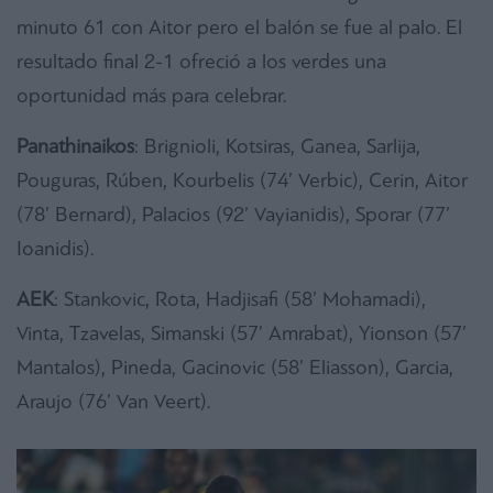
minuto 61 con Aitor pero el balón se fue al palo. El
resultado final 2-1 ofreció a los verdes una
oportunidad más para celebrar.
Panathinaikos
: Brignioli, Kotsiras, Ganea, Sarlija,
Pouguras, Rúben, Κourbelis (74’ Verbic), Cerin, Aitor
(78’ Bernard), Palacios (92’ Vayianidis), Sporar (77’
Ioanidis).
ΑΕΚ
: Stankovic, Rota, Hadjisafi (58’ Μohamadi),
Vinta, Τzavelas, Simanski (57’ Αmrabat), Yionson (57’
Μantalos), Pineda, Gacinovic (58’ Εliasson), Garcia,
Αraujo (76’ Van Veert).