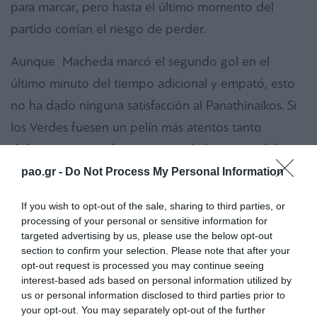
para marcar, pero hasta el último momento del
partido corrían el riesgo de perder.
Aunque Macheda marcó el segundo gol en el
último minuto del tiempo adicional y empató, esto
no ha dado ninguna satisfacción al Panathinaikos. Si
los Verdes fuesen un pelín más atentos tanto
defensiva como ofensivamente, hubieran podido
salir de Creta con dos victoriosos puntos más. El
pao.gr -
Do Not Process My Personal Information
Trébol entró en el duelo de forma agresiva creando
If you wish to opt-out of the sale, sharing to third parties, or
ocasiones para marcar. El equipo del OFI, sin
processing of your personal or sensitive information for
embargo, contaba con un excelente portero,
targeted advertising by us, please use the below opt-out
section to confirm your selection. Please note that after your
Waterman, quien intervenía con éxito en cada
opt-out request is processed you may continue seeing
momento. Adicionalmente, los Cretenses sin haber
interest-based ads based on personal information utilized by
us or personal information disclosed to third parties prior to
creado ocasión alguna hasta aquel periodo, abrieron
your opt-out. You may separately opt-out of the further