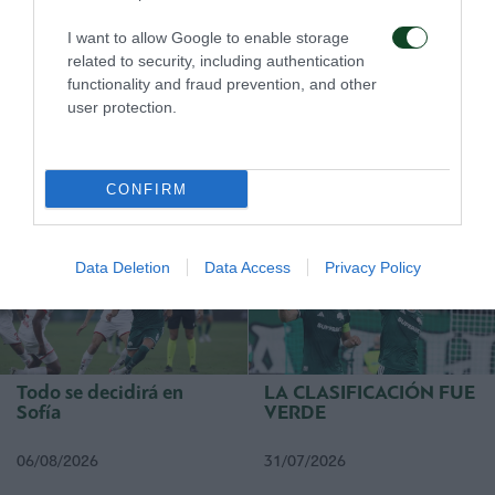
Αlexandropulos (61’ Serpezis), Jatziyiovanis (69’
I want to allow Google to enable storage
related to security, including authentication
Εmanuilidis), Μacheda, Buzukis (87’ Κabetsis),
functionality and fraud prevention, and other
Carlitos.
user protection.
CONFIRM
COMPETIY
Data Deletion
Data Access
Privacy Policy
Todo se decidirá en
LA CLASIFICACIÓN FUE
Sofía
VERDE
06/08/2026
31/07/2026