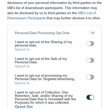
el marcador en el minuto 37 con un tanto de
disclosure of your personal information by third parties on the
IAB’s list of downstream participants. This information may
Sturgeon.
also be disclosed by us to third parties on the
IAB’s List of
Downstream Participants
that may further disclose it to other
En el segundo tiempo los huéspedes entraron muy
third parties.
bien y marcaron su primer gol en el minuto 49 con
Please note that this website/app uses one or more Google
Personal Data Processing Opt Outs
Carlitos, quien logró su primer tanto llevando la
services and may gather and store information including but
not limited to your visit or usage behaviour. You may click to
I want to opt-out of the Sharing of my
camiseta del Panathinaikos. Cinco minutos más
personal data.
grant or deny consent to Google and its third-party tags to
Opted In
tarde los Verdes fueron muy cerca de marcar un
use your data for below specified purposes in below Google
consent section.
segundo gol, pero Waterman paró el penalty
I want to opt-out of the Sale of my
Personal Data.
disparado por Macheda.
Opted In
I want to opt-out of processing my
El tiempo pasaba y los anfitriones estaban
Personal Data for Targeted Advertising.
Opted In
controlando el ritmo del juego. En el minuto 77
I want to opt-out of Collection, Use,
lograron marcar un segundo gol con Mellado. El
Retention, Sale, and/or Sharing of my
Personal Data that Is Unrelated with the
Panathinaikos no merecía perder este partido y
Purposes for which it was collected.
Opted Out
finalmente la «redención» llegó en el último minuto