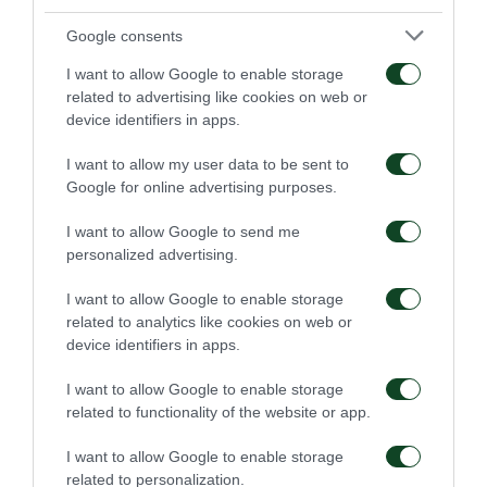
con Macheda. El delantero italiano metió de buen
Google consents
cabezazo el segundo gol y empató, transformando
I want to allow Google to enable storage
el resultado final del partido en 2-2.
related to advertising like cookies on web or
device identifiers in apps.
Tal vez los Verdes hayan evitado la derrota, pero
I want to allow my user data to be sent to
siguen sin victoria tras cuatro partidos de Liga. Esta
Google for online advertising purposes.
realidad está creando una situación más difícil aun
I want to allow Google to send me
con la clasificación.
personalized advertising.
OFI
: Waterman, Weiss, Diamantis, Gianulis, Korovesis
I want to allow Google to enable storage
related to analytics like cookies on web or
(74’ Baloyianis), Μellado, Sakor, Staikos (74’
device identifiers in apps.
Lyberakis), Sturgeon, (81’ Gianu), Sardinero (88’
I want to allow Google to enable storage
Vafeas), Grivas.
related to functionality of the website or app.
Panathinaikos
: Diudis, Sanchez (87’ Puguras),
I want to allow Google to enable storage
related to personalization.
Schekenveld, Velez, Zagaritis, Κurbelis,