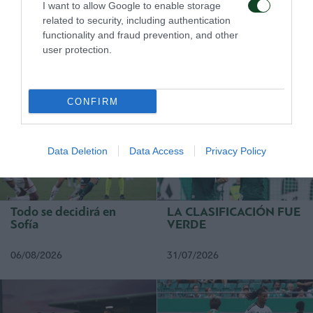
Κartalis, Εleftheriadis, Μiliceanou (76᾽Κrizman),
I want to allow Google to enable storage
related to security, including authentication
Pamlidis (65’ Νaoumets)
functionality and fraud prevention, and other
user protection.
COMPETIY
CONFIRM
Data Deletion
Data Access
Privacy Policy
Todo se decidirá en
LA CLASIFICACIÓN FUE
Sofía
VERDE
06/08/2026
31/07/2026