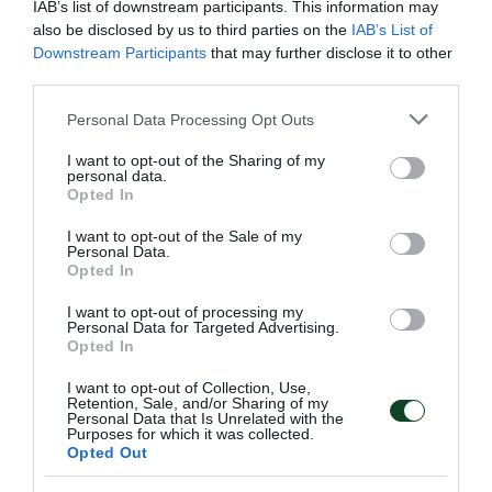
intentaban remontar. El tanto marcado por
IAB’s list of downstream participants. This information may
also be disclosed by us to third parties on the
IAB’s List of
Pantelakis en el tercer minuto y el gol en la propia
Downstream Participants
that may further disclose it to other
portería marcado por Jatzitheodoridis, seis minutos
third parties.
más tarde, bastaban para mostrar desde muy
Please note that this website/app uses one or more Google
Personal Data Processing Opt Outs
services and may gather and store information including but
temprano quien iba a ser el ganador y quien iba a
not limited to your visit or usage behaviour. You may click to
I want to opt-out of the Sharing of my
cualificarse para las semifinales de la Copa de Grecia.
personal data.
grant or deny consent to Google and its third-party tags to
Opted In
use your data for below specified purposes in below Google
A pesar de la «ducha de agua fría» los Verdes
consent section.
I want to opt-out of the Sale of my
Personal Data.
insistieron creando ocasiones, tres veces por lo
Opted In
menos, intentando marcar antes de la pausa, sin
I want to opt-out of processing my
lograrlo… Por consiguiente las cosas eran casi hechas
Personal Data for Targeted Advertising.
Opted In
mientras que el Trébol estaba esperando un milagro
I want to opt-out of Collection, Use,
durante todo el segundo tiempo. El gol marcado
Retention, Sale, and/or Sharing of my
Personal Data that Is Unrelated with the
por Púguras, en el minuto 76, no fue suficiente para
Purposes for which it was collected.
Opted Out
cambiar el rumbo del juego. El Panathinaikos perdió