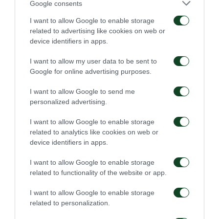
2-1 y ha sido descalificado de la competición de la
Google consents
Copa de Grecia.
I want to allow Google to enable storage
related to advertising like cookies on web or
Desde ahora en adelante el Trébol debe mirar hacia
device identifiers in apps.
el campeonato, intentando ganar el «ticket» que lo
I want to allow my user data to be sent to
llevará a las competiciones de las Copas Europeas
Google for online advertising purposes.
de la próxima temporada, que es una de las metas
I want to allow Google to send me
más importantes.
personalized advertising.
I want to allow Google to enable storage
Panathinaikos
: Diudis, Vélez, Schenkeveld, Sankharé
related to analytics like cookies on web or
(59’ Μauricio), Μoló, Jatzitheodoridis (65’ Juankar),
device identifiers in apps.
Νiasse, Villafañez (65’ Μacheda), Ιoannidis (46’
I want to allow Google to enable storage
Αitor), Jatziyiovanis (65’ Νgbakoto), Carlitos
related to functionality of the website or app.
P
Α
S Yiannina
: Lodygin, Salikas, Pantelakis, Κargas,
I want to allow Google to enable storage
related to personalization.
Peersman, Dominguez. Castro (87᾽ Εrramouspe),