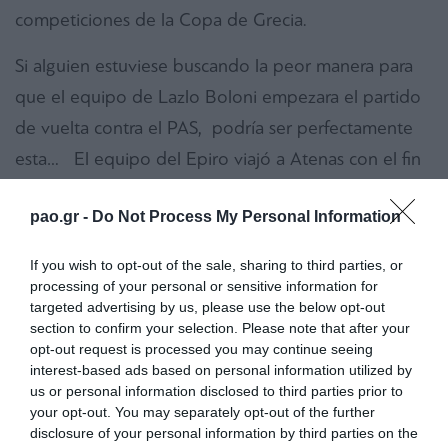
competiciones de la Copa de Grecia.
Si alguien estuviese buscando la peor manera para
que el equipo de Lazlo Boloni empezara el partido
de vuelta contra el PAS, podría ser perfectamente
esta… El equipo del Epiro viajó a Atenas con el fin
de salvaguardar el 2-1 logrado a su favor en el
pao.gr -
Do Not Process My Personal Information
partido de ida, en Agrinion. Ni siquiera los
huéspedes hubiesen podido creer que en tan solo
If you wish to opt-out of the sale, sharing to third parties, or
diez minutos desde el inicio del duelo estarían
processing of your personal or sensitive information for
targeted advertising by us, please use the below opt-out
ganando 2-0.
section to confirm your selection. Please note that after your
opt-out request is processed you may continue seeing
Con dos ataques contra la portería de Diudis el PAS
interest-based ads based on personal information utilized by
logró marcar dos veces llevando a los jugadores del
us or personal information disclosed to third parties prior to
your opt-out. You may separately opt-out of the further
Panathinaikos en una situación muy difícil que
disclosure of your personal information by third parties on the