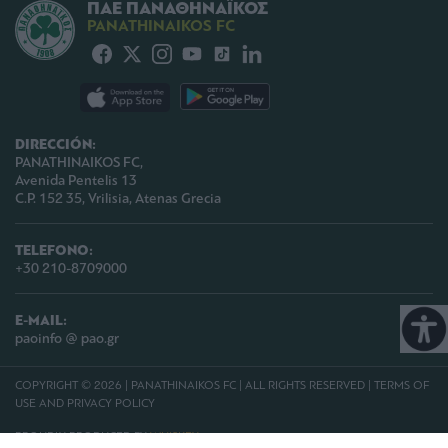
ΠΑΕ ΠΑΝΑΘΗΝΑΪΚΟΣ
PANATHINAIKOS FC
DIRECCIÓN:
PANATHINAIKOS FC,
Avenida Pentelis 13
C.P. 152 35, Vrilisia, Atenas Grecia
TELEFONO:
+30 210-8709000
E-MAIL:
paoinfo @ pao.gr
COPYRIGHT © 2026 | PANATHINAIKOS FC | ALL RIGHTS RESERVED |
TERMS OF
USE AND PRIVACY POLICY
PROUDLY PRODUCED BY
WHISKEY