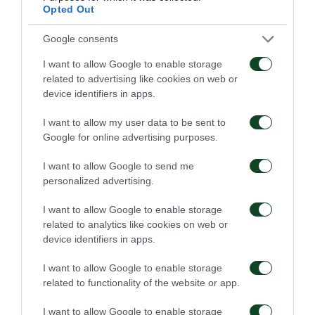
Opted Out
Yianina presionó mucho intentando entrar de nuevo
en la batalla para marcar y ganar uno o los tres
Google consents
puntos. El PAS no lo logró y el resultado 2-0
I want to allow Google to enable storage
related to advertising like cookies on web or
permaneció sin cambio hasta el último pito del
device identifiers in apps.
árbitro. A partir de ahora el Panathinaikos está
I want to allow my user data to be sent to
mirando hacia el próximo partido, el clásico contra el
Google for online advertising purposes.
PAOK, que tendrá lugar en el estadio de Tumba, en
I want to allow Google to send me
Salónica. Este será el último partido del equipo antes
personalized advertising.
del Año Nuevo.
I want to allow Google to enable storage
Panathinaikos
: Diudis, Sanchez, Velez, Schenkeveld,
related to analytics like cookies on web or
device identifiers in apps.
Zagaritis, Κurbelis (71′ Serpezis), Μauricio,
Αlexandropulos (46′ Αitor) Jatziyiovanis (71′
I want to allow Google to enable storage
related to functionality of the website or app.
Εmanuilidis), Villafañez (81′ Carlitos), Μαcheda (90′
Ιoanidis)
I want to allow Google to enable storage