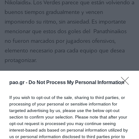
Nikolaidis». Los Verdes parece que están volviendo a
buenos tiempos gradualmente y vencen
imponiendo su ritmo, sin ansiedad. Es importante
mencionar que estos dos goles del Panathinaikos
no fueron marcados por jugadores ofensivos,
elemento necesario para cada equipo que desea
protagonizar.
Los Verdes prevalecieron durante la mayor parte del
pao.gr -
Do Not Process My Personal Information
juego y hubiesen podido aprovechar de varias
oportunidades creadas. Los anfitriones quisieron
If you wish to opt-out of the sale, sharing to third parties, or
mostrar, desde el principio quien… corta el bacalao y
processing of your personal or sensitive information for
targeted advertising by us, please use the below opt-out
aun que Mauricio no pudo marcar en el minuto 19,
section to confirm your selection. Please note that after your
el gol llegó en el minuto 33, cuando Villafañez abrió
opt-out request is processed you may continue seeing
interest-based ads based on personal information utilized by
el marcador tras chutar exitosamente un penal
us or personal information disclosed to third parties prior to