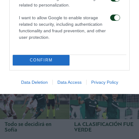
related to personalization.
P
Α
S Yiannina
: Jutessiotis, Pantelakis, Rodrigo,
I want to allow Google to enable storage
Saliakas, Piersman, Κargas (46′ Κartalis) Κastro (83′
related to security, including authentication
functionality and fraud prevention, and other
Dumtsis), Siontis, Brener (60′ Νaumetz), Elefteriadis,
user protection.
Pamlidis
CONFIRM
COMPETIY
Data Deletion
Data Access
Privacy Policy
Todo se decidirá en
LA CLASIFICACIÓN FUE
Sofía
VERDE