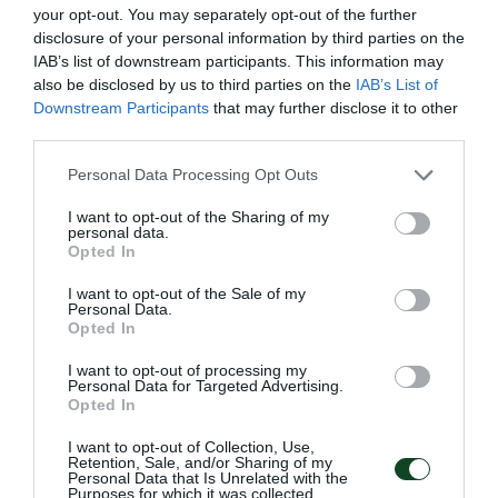
ganado por Macheda.
your opt-out. You may separately opt-out of the further
disclosure of your personal information by third parties on the
En el segundo tiempo, los jugadores de Lazlo
IAB’s list of downstream participants. This information may
also be disclosed by us to third parties on the
IAB’s List of
Boloni entraron en el campo con todavía más
Downstream Participants
that may further disclose it to other
agresividad. La entrada de Aitor ha dado al Trébol
third parties.
un gran impulso. El jugador español estaba muy
Please note that this website/app uses one or more Google
Personal Data Processing Opt Outs
services and may gather and store information including but
buen dispuesto y mandó su primer mensaje
not limited to your visit or usage behaviour. You may click to
I want to opt-out of the Sharing of my
«amenazador» en el minuto 50. Aunque Jutesiotis
personal data.
grant or deny consent to Google and its third-party tags to
Opted In
use your data for below specified purposes in below Google
encontró una manera para reaccionar en aquel
consent section.
I want to opt-out of the Sale of my
momento preciso, el español sonrió unos nueve
Personal Data.
Opted In
minutos más tarde al marcar su primer tanto
llevando la camiseta del Panathinaikos. Tras una
I want to opt-out of processing my
Personal Data for Targeted Advertising.
buena jugada «selló» una nueva victoria para su
Opted In
equipo.
I want to opt-out of Collection, Use,
Retention, Sale, and/or Sharing of my
Personal Data that Is Unrelated with the
Durante los 25 últimos minutos del duelo, el PAS
Purposes for which it was collected.