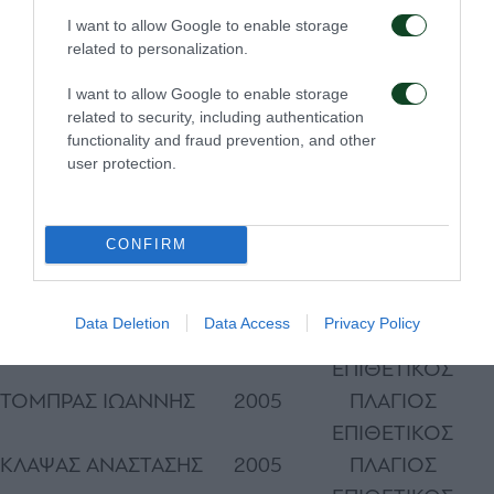
ΝΙΚΟΛΕΤΟΠΟΥΛΟΣ
2005
ΜΕΣΟΣ
I want to allow Google to enable storage
ΝΙΚΟΣ
related to personalization.
ΟΡΜΕΝΑΪ ΟΡΕΣΤΗΣ
2005
ΜΕΣΟΣ
I want to allow Google to enable storage
ΣΠΑΘΑΡΗΣ ΜΑΡΚΟΣ
2005
ΜΕΣΟΣ
related to security, including authentication
functionality and fraud prevention, and other
ΒΟΛΑΚΗΣ
2004
ΠΛΑΓΙΟΣ
user protection.
ΚΩΝΣΤΑΝΤΙΝΟΣ
ΕΠΙΘΕΤΙΚΟΣ
ΚΑΛΟΣ ΓΙΩΡΓΟΣ
2004
ΠΛΑΓΙΟΣ
ΕΠΙΘΕΤΙΚΟΣ
CONFIRM
ΠΑΠΑΝΙΚΟΛΟΠΟΥΛΟΣ
2004
ΠΛΑΓΙΟΣ
ΓΙΩΡΓΟΣ
ΕΠΙΘΕΤΙΚΟΣ
Data Deletion
Data Access
Privacy Policy
ΝΟΤΑΣ ΓΙΩΡΓΟΣ
2005
ΠΛΑΓΙΟΣ
ΕΠΙΘΕΤΙΚΟΣ
ΤΟΜΠΡΑΣ ΙΩΑΝΝΗΣ
2005
ΠΛΑΓΙΟΣ
ΕΠΙΘΕΤΙΚΟΣ
ΚΛΑΨΑΣ ΑΝΑΣΤΑΣΗΣ
2005
ΠΛΑΓΙΟΣ