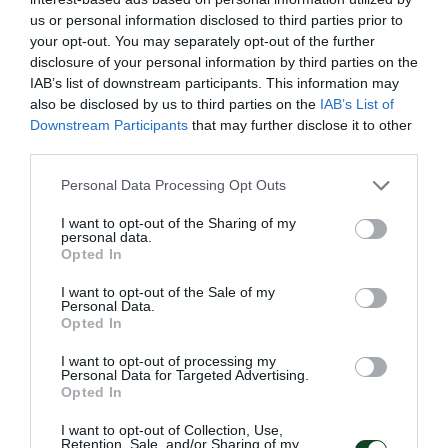
ΚΑΜΑΡΟΣ ΜΙΧΑΛΗΣ-
2004
ΔΕΞΙΟΣ ΜΠΑΚ
us or personal information disclosed to third parties prior to
ΡΑΦΑΗΛ
your opt-out. You may separately opt-out of the further
disclosure of your personal information by third parties on the
ΤΣΕΒΑΣ ΝΙΚΟΣ
2004
ΔΕΞΙΟΣ ΜΠΑΚ
IAB’s list of downstream participants. This information may
ΚΟΚΚΑΚΗΣ ΠΕΤΡΟΣ
2005
ΔΕΞΙΟΣ ΜΠΑΚ
also be disclosed by us to third parties on the
IAB’s List of
Downstream Participants
that may further disclose it to other
ΠΑΥΛΑΚΗΣ ΓΙΩΡΓΟΣ
2003
ΑΡΙΣΤΕΡΟΣ ΜΠΑΚ
third parties.
ΤΣΙΑΒΟΣ
2004
ΑΡΙΣΤΕΡΟΣ ΜΠΑΚ
Please note that this website/app uses one or more Google
ΚΩΝΣΤΑΝΤΙΝΟΣ
Personal Data Processing Opt Outs
services and may gather and store information including but
ΧΑΣΑΝΑΓΚΟ ΑΝΤΡΕΑΣ
2005
ΑΡΙΣΤΕΡΟΣ ΜΠΑΚ
not limited to your visit or usage behaviour. You may click to
I want to opt-out of the Sharing of my
personal data.
ΔΙΑΜΑΝΤΗΣ
2005
ΑΡΙΣΤΕΡΟΣ ΜΠΑΚ
grant or deny consent to Google and its third-party tags to
Opted In
use your data for below specified purposes in below Google
ΝΕΚΤΑΡΙΟΣ
consent section.
I want to opt-out of the Sale of my
ΠΡΟΔΡΟΜΙΤΗΣ
2004
ΑΜΥΝΤΙΚΟΣ
Personal Data.
Opted In
ΘΑΝΟΣ
ΖΕΪΜΠΕΚΗΣ
2004
ΑΜΥΝΤΙΚΟΣ
I want to opt-out of processing my
Personal Data for Targeted Advertising.
ΓΡΗΓΟΡΗΣ
Opted In
ΦΙΚΑΪ ΕΛΤΟΝ
2005
ΑΜΥΝΤΙΚΟΣ
I want to opt-out of Collection, Use,
Retention, Sale, and/or Sharing of my
ΚΑΤΡΗΣ ΓΙΩΡΓΟΣ
2005
ΑΜΥΝΤΙΚΟΣ