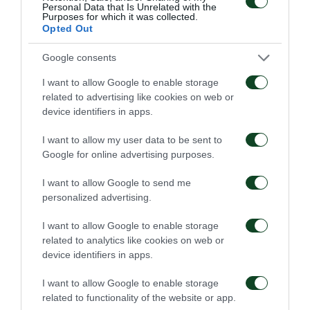
Personal Data that Is Unrelated with the
Purposes for which it was collected.
ΠΙΤΣΩΤΗΣ ΔΗΜΗΤΡΗΣ
2005
ΑΜΥΝΤΙΚΟΣ
Opted Out
ΑΥΓΕΡΙΝΟΣ ΦΑΝΗΣ
2003
ΜΕΣΟΣ
ΚΩΣΤΟΠΟΥΛΟΣ
2003
ΜΕΣΟΣ
Google consents
ΔΗΜΗΤΡΗΣ
I want to allow Google to enable storage
related to advertising like cookies on web or
ΚΥΡΙΟΠΟΥΛΟΣ
2004
ΜΕΣΟΣ
device identifiers in apps.
ΓΙΩΡΓΟΣ
ΨΥΛΛΑΣ ΔΗΜΗΤΡΗΣ
2004
ΜΕΣΟΣ
I want to allow my user data to be sent to
Google for online advertising purposes.
ΠΟΠΙΕΛΑ ΞΑΒΙΕΡ
2004
ΜΕΣΟΣ
ΣΥΜΕΩΝΙΔΗΣ ΤΑΣΟΣ
2004
ΜΕΣΟΣ
I want to allow Google to send me
personalized advertising.
ΒΑΓΙΑΝΝΙΔΗΣ
2005
ΜΕΣΟΣ
ΑΙΜΙΛΙΟΣ
I want to allow Google to enable storage
ΚΑΛΟΣΚΑΜΗΣ
2005
ΜΕΣΟΣ
related to analytics like cookies on web or
device identifiers in apps.
ΔΗΜΗΤΡΗΣ
ΛΑΖΑΡΗΣ ΟΔΥΣΣΕΑΣ
2005
ΜΕΣΟΣ
I want to allow Google to enable storage
related to functionality of the website or app.
ΛΙΑΤΙΦΗΣ ΧΡΗΣΤΟΣ
2005
ΜΕΣΟΣ