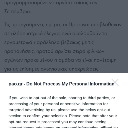
προγραμματισμένο να αρχίσει επίσης τον
Σεπτέμβριο.
Τις προηγούμενες ημέρες οι Πράσινοι υποβλήθηκαν
σε πλήρη ιατρικό έλεγχο, ενώ ακολουθούν τα
εργομετρικά παράλληλα βεβαίως με τις
προπονήσεις, προτού αρχίσει σειρά φιλικών
αγώνων προκειμένου η ομάδα να είναι πανέτοιμη
για τις επίσημες αγωνιστικές υποχρεώσεις.
ΤΟ ΡΟΣΤΕΡ ΤΗΣ Κ19
pao.gr -
Do Not Process My Personal Information
Όνομα
Έτος
Θέση
Γενν.
If you wish to opt-out of the sale, sharing to third parties, or
processing of your personal or sensitive information for
ΠΑΝΑΓΑΚΟΣ ΝΙΚΟΣ
2004
ΤΕΡΜΑΤΟΦΥΛΑΚΑΣ
targeted advertising by us, please use the below opt-out
ΚΟΝΤΟΓΕΩΡΓΗΣ
2005
ΤΕΡΜΑΤΟΦΥΛΑΚΑΣ
section to confirm your selection. Please note that after your
opt-out request is processed you may continue seeing
ΔΗΜΗΤΡΗΣ
interest-based ads based on personal information utilized by