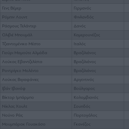
Γενς Βέμερ
Γερμανός
Ρόμπιν Λουντ
Φινλανδός
Ράσμους Τελάντερ
Δανός
Ολιβιέ Μπουμάλ
Καμερουνέζος
Τζιαντομένικο Μέστο
Ιταλός
Γιούρι Μαμούτε Αλμέιδα
Βραζιλιάνος
Λούκας Εβαντζελίστα
Βραζιλιάνος
Ροντρίγκο Μολέντο
Βραζιλιάνος
Λούκας Βιγιαφάνιες
Αργεντινός
Ιβάν Ιβανόφ
Βούλγαρος
Βίκτορ Ιμπάρμπο
Κολομβιανός
Νίκλας Χουλτ
Σουηδός
Νούνο Ρέις
Πορτογάλος
Μουμπάρακ Γουακάσο
Γκανέζος