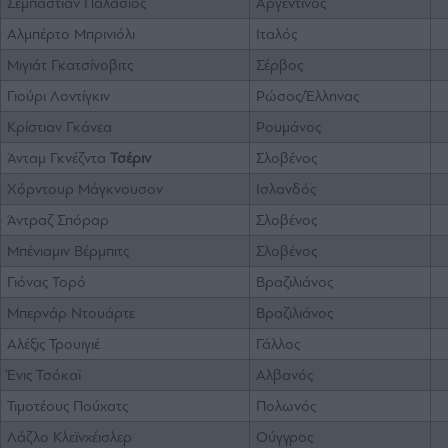
Σεμπαστιάν Παλάσιος
Αργεντινός
Αλμπέρτο Μπρινιόλι
Ιταλός
Μιγιάτ Γκατσίνοβιτς
Σέρβος
Γιούρι Λοντίγκιν
Ρώσος/Έλληνας
Κρίστιαν Γκάνεα
Ρουμάνος
Άνταμ Γκνέζντα
Τσέριν
Σλοβένος
Χόρντουρ Μάγκνουσον
Ισλανδός
Άντραζ Σπόραρ
Σλοβένος
Μπένιαμιν Βέρμπιτς
Σλοβένος
Γιόνας Τορό
Βραζιλιάνος
Μπερνάρ Ντουάρτε
Βραζιλιάνος
Αλέξις Τρουιγιέ
Γάλλος
Ένις Τσόκαϊ
Αλβανός
Τιμοτέους Πούχατς
Πολωνός
Λάζλο Κλεϊνχέισλερ
Ούγγρος