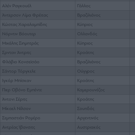
Αλέν Ραγκουέλ
Γάλλος
Άντερσον Λίμα Φρέιτας
Βραζιλιάνος
Κώστας Χαραλαμπίδης
Κύπριος
Νόρντιν Βόουτερ
Ολλανδός
Μιχάλης Σιημητράς
Κύπριος
Σρνταν Άντριτς
Κροάτης
Φλάβιο Κονσεϊσάο
Βραζιλιάνος
Σάντορ Τόργκελε
Ούγγρος
Ιγκόρ Μπίσκαν
Κροάτης
Πιερ Οβόνο Εμπέντε
Καμερουνέζος
Άντονι Σέριτς
Κροάτης
Μίκαελ Νίλσον
Σουηδός
Σεμπαστιάν Ρομέρο
Αργεντινός
Αντρέας Ίβανσιτς
Αυστριακός