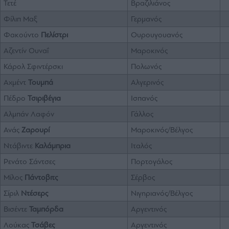
Τετέ
Βραζιλιάνος
Φίλιπ Μαξ
Γερμανός
Φακούντο
Πελίστρι
Ουρουγουανός
Αζεντίν Ουναΐ
Μαροκινός
Κάρολ Σφιντέρσκι
Πολωνός
Αχμέντ
Τουμπά
Αλγερινός
Πέδρο
Τσιριβέγια
Ισπανός
Αλμπάν Λαφόν
Γάλλος
Ανάς
Ζαρουρί
Μαροκινός/Βέλγος
Ντάβιντε
Καλάμπρια
Ιταλός
Ρενάτο Σάντσες
Πορτογάλος
Μίλος
Πάντοβιτς
Σέρβος
Σίριλ
Ντέσερς
Νιγηριανός/Βέλγος
Βισέντε
Ταμπόρδα
Αργεντινός
Λούκας
Τσάβες
Αργεντινός