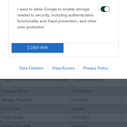
Γκόρντον Σίλντενφελντ
Κροάτης
I want to allow Google to enable storage
related to security, including authentication
Νταβίντ Μέντες
Ολλανδός
functionality and fraud prevention, and other
Μλάντεν Πέτριτς
Κροάτης
user protection.
Νάνο Μαριάνο Γκονζάλες
Ισπανός
Ντάνιελ Πράνιτς
Κροάτης
CONFIRM
Αμπντούλ Ατζαγκούν
Νιγηριανός
Μεντί Αμπέντ
Αλγερινός
Data Deletion
Data Access
Privacy Policy
Μάρκους Μπεργκ
Σουηδός
Μάρτιν Άντριαν Μπαλμπόα Καμάτσο
Ουρουγουανός
Ουασίμ Μπούι
Ολλανδός
Βαλμίρ Μπερίσα
Σουηδός
Λουκ Στιλ
Άγγλος
Μάικλ Εσιέν
Γκανέζος
Σέρχιο Σάντσεθ
Ισπανός