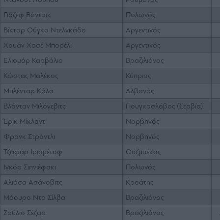
Γιόζεφ Βάντσικ
Πολωνός
Βίκτορ Ούγκο Ντελγκάδο
Αργεντινός
Χουάν Χοσέ Μπορέλι
Αργεντινός
Ελιομάρ Καρβάλιο
Βραζιλιάνος
Κώστας Μαλέκος
Κύπριος
Μπλένταρ Κόλα
Αλβανός
Βλάνταν Μιλόγεβιτς
Γιουγκοσλάβος (Σερβία)
Έρικ Μίκλαντ
Νορβηγός
Φρανκ Στράντλι
Νορβηγός
Τζαφάρ Ιρισμέτοφ
Ουζμπέκος
Ιγκόρ Σιπνιέφσκι
Πολωνός
Αλιόσα Ασάνοβιτς
Κροάτης
Μάουρο Ντα Σίλβα
Βραζιλιάνος
Ζούλιο Σέζαρ
Βραζιλιάνος