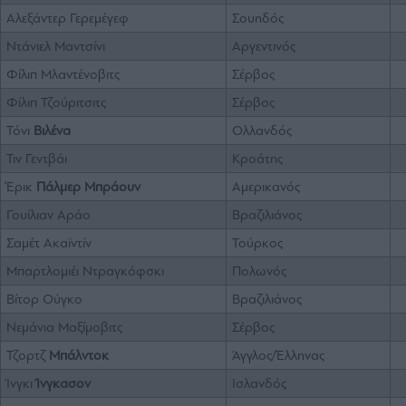
Αλεξάντερ Γερεμέγεφ
Σουηδός
Ντάνιελ Μαντσίνι
Αργεντινός
Φίλιπ Μλαντένοβιτς
Σέρβος
Φίλιπ Τζούριτσιτς
Σέρβος
Τόνι
Βιλένα
Ολλανδός
Τιν Γεντβάι
Κροάτης
Έρικ
Πάλμερ Μπράουν
Αμερικανός
Γουίλιαν Αράο
Βραζιλιάνος
Σαμέτ Ακαϊντίν
Τούρκος
Μπαρτλομιέι Ντραγκόφσκι
Πολωνός
Βίτορ Ούγκο
Βραζιλιάνος
Νεμάνια Μαξίμοβιτς
Σέρβος
Τζορτζ
Μπάλντοκ
Άγγλος/Έλληνας
Ίνγκι
Ίνγκασον
Ισλανδός