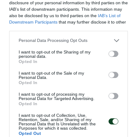
disclosure of your personal information by third parties on the
Άντε Ρουκάβινα
Κροάτης
IAB’s list of downstream participants. This information may
also be disclosed by us to third parties on the
IAB’s List of
Κλέιτον Σίλβα
Βραζιλιάνος
Downstream Participants
that may further disclose it to other
Ντέιβιντ Μπραζ
Βραζιλιάνος
third parties.
Γιακούμπ Βαβζίνιακ
Πολωνός
Please note that this website/app uses one or more Google
Personal Data Processing Opt Outs
Τζιμπρίλ Σισέ
Γάλλος
services and may gather and store information including but
not limited to your visit or usage behaviour. You may click to
I want to opt-out of the Sharing of my
Σεμπάστιαν Λέτο
Αργεντίνος
personal data.
grant or deny consent to Google and its third-party tags to
Opted In
Σεντρίκ Καντέ
Μαλινέζος
use your data for below specified purposes in below Google
consent section.
Ματίας Μπιάρσμιρ
Σουηδός
I want to opt-out of the Sale of my
Personal Data.
Ζαν Αλέν Μπουμσόνγκ
Γάλλος
Opted In
Λουίς Γκαρσία
Ισπανός
I want to opt-out of processing my
Personal Data for Targeted Advertising.
Σίντνεϊ Γκοβού
Γάλλος
Opted In
Νταμιάν Πλεσί
Γάλλος
I want to opt-out of Collection, Use,
Retention, Sale, and/or Sharing of my
Ντάνιελ Φερνάντες
Πορτογάλος
Personal Data that Is Unrelated with the
Purposes for which it was collected.
Ρούντολφ Γκέργκελι
Ούγγρος
Opted Out