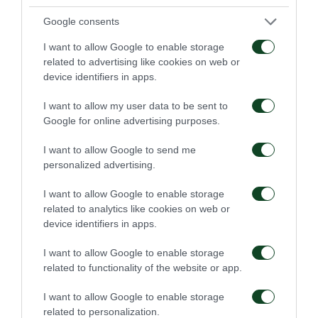
Χοσέ Τοτσέ
Ισπανός
Google consents
Βίκτορ Βιτόλο
Ισπανός
I want to allow Google to enable storage
Αμπέγιε Κουίνσι
Γκανέζος
related to advertising like cookies on web or
Ζέκα
Πορτογάλος/Έλληνας
device identifiers in apps.
Πάπε Σο
Σενεγαλέζος
I want to allow my user data to be sent to
Χοσέ Βελάσκες
Βενεζουελάνος
Google for online advertising purposes.
Αντρέ Πίντο
Πορτογάλος
I want to allow Google to send me
Ιμπραΐμ Σισοκό
Ιβοριανός
personalized advertising.
Μπρούνο Φορναρόλι
Ουρουγουανός
I want to allow Google to enable storage
Κώστας Μπαρμπαρούσης
Νεοζηλανδός
related to analytics like cookies on web or
device identifiers in apps.
Λουτσιάνο Φιγκερόα
Αργεντινός
Χοακίν Εσπάρθα
Ισπανός
I want to allow Google to enable storage
related to functionality of the website or app.
Γιοχέι Καζιγιάμα
Ιάπωνας
Νίκι Κάιπερ
Ολλανδός
I want to allow Google to enable storage
related to personalization.
Εμίρ Μπαϊράμι
Σουηδός