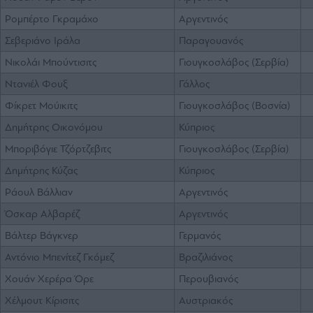
Ρομπέρτο Γκραμάχο
Αργεντινός
Σεβεριάνο Ιράλα
Παραγουανός
Νικολάι Μπούντισιτς
Γιουγκοσλάβος (Σερβία)
Ντανιέλ Φουξ
Γάλλος
Φίκρετ Μούικιτς
Γιουγκοσλάβος (Βοσνία)
Δημήτρης Οικονόμου
Κύπριος
Μποριβόγιε Τζόρτζεβιτς
Γιουγκοσλάβος (Σερβία)
Δημήτρης Κύζας
Κύπριος
Ράουλ Βάλλιαν
Αργεντινός
Όσκαρ Αλβαρέζ
Αργεντινός
Βάλτερ Βάγκνερ
Γερμανός
Αντόνιο Μπενίτεζ Γκόμεζ
Βραζιλιάνος
Χουάν Χερέρα Όρε
Περουβιανός
Χέλμουτ Κίρισιτς
Αυστριακός