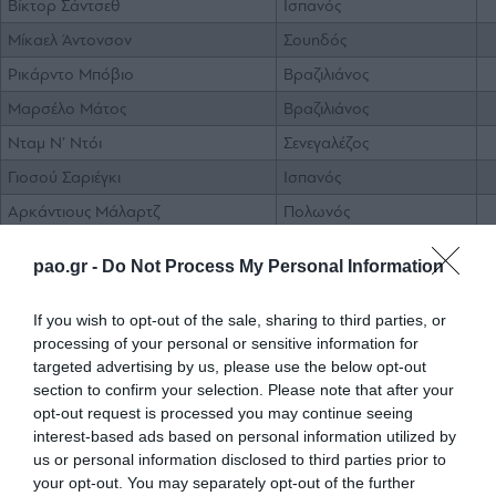
Βίκτορ Σάντσεθ
Ισπανός
Μίκαελ Άντονσον
Σουηδός
Ρικάρντο Μπόβιο
Βραζιλιάνος
Μαρσέλο Μάτος
Βραζιλιάνος
Νταμ Ν’ Ντόι
Σενεγαλέζος
Γιοσού Σαριέγκι
Ισπανός
Αρκάντιους Μάλαρτζ
Πολωνός
Ζόζεφ Ενακαρίρε
Νιγηριανός
pao.gr -
Do Not Process My Personal Information
Σιμάο Μάτε Τζούνιορ
Μοζαμβικανός
Έλντερ Ποστίγκα
Πορτογάλος
If you wish to opt-out of the sale, sharing to third parties, or
processing of your personal or sensitive information for
Μανούτσο Γκονσάλβες
Αγκολέζος
targeted advertising by us, please use the below opt-out
Ζιλμπέρτο Σίλβα
Βραζιλιάνος
section to confirm your selection. Please note that after your
opt-out request is processed you may continue seeing
Ροντρίγκο Σόουζα
Βραζιλιάνος
interest-based ads based on personal information utilized by
Μπράις Μουν
Νοτιοαφρικανός
us or personal information disclosed to third parties prior to
your opt-out. You may separately opt-out of the further
Γκάμπριελ Σάντος
Βραζιλιάνος