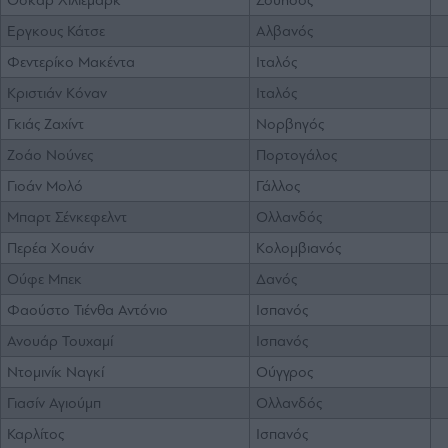
Εργκους Κάτσε
Αλβανός
Φεντερίκο Μακέντα
Ιταλός
Κριστιάν Κόναν
Ιταλός
Γκιάς Ζαχίντ
Νορβηγός
Ζοάο Νούνες
Πορτογάλος
Γιοάν Μολό
Γάλλος
Μπαρτ Σένκεφελντ
Ολλανδός
Περέα Χουάν
Κολομβιανός
Ούφε Μπεκ
Δανός
Φαούστο Τιένθα Αντόνιο
Ισπανός
Ανουάρ Τουχαμί
Ισπανός
Ντομινίκ Ναγκί
Ούγγρος
Γιασίν Αγιούμπ
Ολλανδός
Καρλίτος
Ισπανός