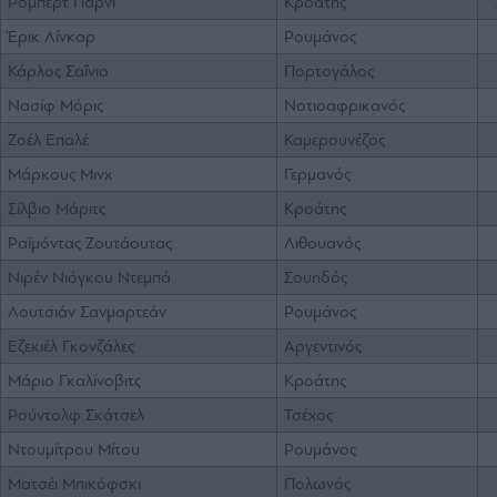
Ρόμπερτ Γιάρνι
Κροάτης
Έρικ Λίνκαρ
Ρουμάνος
Κάρλος Σαΐνιο
Πορτογάλος
Νασίφ Μόρις
Νοτιοαφρικανός
Ζοέλ Επαλέ
Καμερουνέζος
Μάρκους Μινχ
Γερμανός
Σίλβιο Μάριτς
Κροάτης
Ραϊμόντας Ζουτάουτας
Λιθουανός
Νιρέν Νιόγκου Ντεμπά
Σουηδός
Λουτσιάν Σανμαρτεάν
Ρουμάνος
Εζεκιέλ Γκονζάλες
Αργεντινός
Μάριο Γκαλίνοβιτς
Κροάτης
Ρούντολφ Σκάτσελ
Τσέχος
Ντουμίτρου Μίτου
Ρουμάνος
Ματσέι Μπικόφσκι
Πολωνός