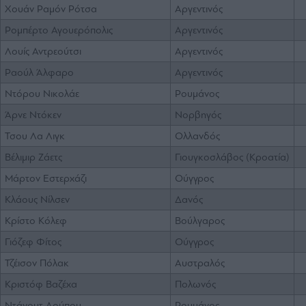
Χουάν Ραμόν Ρότσα
Αργεντινός
Ρομπέρτο Αγουερόπολις
Αργεντινός
Λουίς Αντρεούτσι
Αργεντινός
Ραούλ Άλφαρο
Αργεντινός
Ντόρου Νικολάε
Ρουμάνος
Άρνε Ντόκεν
Νορβηγός
Τσου Λα Λιγκ
Ολλανδός
Βέλιμιρ Ζάετς
Γιουγκοσλάβος (Κροατία)
Μάρτον Εστερχάζι
Ούγγρος
Κλάους Νίλσεν
Δανός
Κρίστο Κόλεφ
Βούλγαρος
Γιόζεφ Φίτος
Ούγγρος
Τζέισον Πόλακ
Αυστραλός
Κριστόφ Βαζέχα
Πολωνός
Ντάνουτ Λούπου
Ρουμάνος