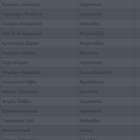
Κριστιάν Λεντέσμα
Αργεντινός
Λαουτάρο Ρινάλντι
Αργεντινός
Ουσμάν Κουλιμπαλί
Μαλινέζος
Πολ Ζοσέ Εμποκού
Κογκολέζος
Κρίστοφερ Σάμπα
Κογκολέζος
Γκιγέρμο Μολίνς
Σουηδός
Όμρι Άλτμαν
Ισραηλινός
Μπράιαν Καμπέσας
Εκουαδοριανός
Λουτσιάνο Νέβες
Βραζιλιάνος
Ματίας Γιόχανσον
Σουηδός
Αντρές Τσάβες
Αργεντινός
Εμάνουελ Ινσούα
Αργεντινός
Γιακούμπα Σιλά
Μαλινέζος
Αντονί Μουνιέ
Γάλλος
Όσκαρ Χίλιεμαρκ
Σουηδός