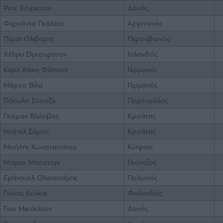
Ρενέ Χένρικσεν
Δανός
Φερνάντο Γκαλέτο
Αργεντινός
Πέρσι Ολιβάρες
Περουβιανός
Χέλγκι Σίγκουρτσον
Ισλανδός
Καρλ Χάινς Φλίπσεν
Γερμανός
Μάρκο Βίλα
Γερμανός
Πάουλο Σόουζα
Πορτογάλος
Γκόραν Βλάοβιτς
Κροάτης
Ντάνελ Σάριτς
Κροάτης
Μιχάλης Κωνσταντίνου
Κύπριος
Ντέρεκ Μπόατεγκ
Γκανέζος
Εμάνουελ Ολισαντέμπε
Πολωνός
Γιόνας Κόλκα
Φινλανδός
Γιαν Μικάελσεν
Δανός