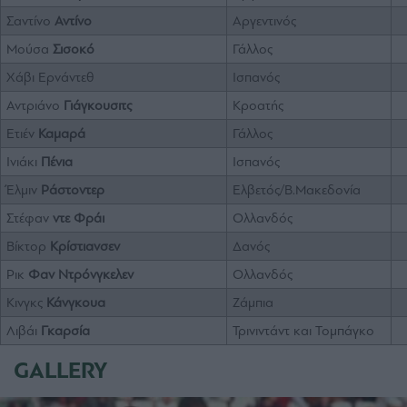
Σαντίνο
Αντίνο
Αργεντινός
Μούσα
Σισοκό
Γάλλος
Χάβι Ερνάντεθ
Ισπανός
Αντριάνο
Γιάγκουσιτς
Κροατής
Ετιέν
Καμαρά
Γάλλος
Ινιάκι
Πένια
Ισπανός
Έλμιν
Ράστοντερ
Ελβετός/Β.Μακεδονία
Στέφαν
ντε Φράι
Ολλανδός
Βίκτορ
Κρίστιανσεν
Δανός
Ρικ
Φαν Ντρόνγκελεν
Ολλανδός
Κινγκς
Κάνγκουα
Ζάμπια
Λιβάι
Γκαρσία
Τρινιντάντ και Τομπάγκο
GALLERY