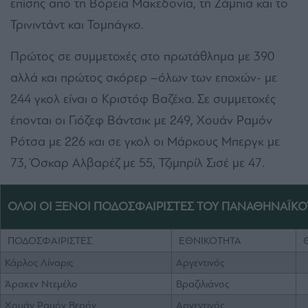
επίσης από τη Βόρεια Μακεδονία, τη Ζάμπια και το
Τρινιντάντ και Τομπάγκο.
Πρώτος σε συμμετοχές στο πρωτάθλημα με 390
αλλά και πρώτος σκόρερ –όλων των εποχών- με
244 γκολ είναι ο Κριστόφ Βαζέχα. Σε συμμετοχές
έπονται οι Γιόζεφ Βάντσικ με 249, Χουάν Ραμόν
Ρότσα με 226 και σε γκολ οι Μάρκους Μπεργκ με
73, Όσκαρ Αλβαρέζ με 55, Τζιμπρίλ Σισέ με 47.
ΟΛΟΙ ΟΙ ΞΕΝΟΙ ΠΟΔΟΣΦΑΙΡΙΣΤΕΣ ΤΟΥ ΠΑΝΑΘΗΝΑΪΚΟ
ΠΟΔΟΣΦΑΙΡΙΣΤΕΣ
ΕΘΝΙΚΟΤΗΤΑ
Κάρλος Λίναρις
Αργεντινός
Άρακεν Ντεμέλο
Βραζιλιάνος
Χουάν Ραμόν Βερόν
Αργεντινός