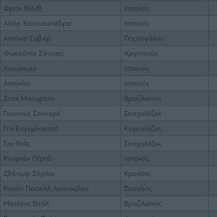
Φραν Βέλεθ
Ισπανός
Αϊτόρ Κανταλαπιέδρα
Ισπανός
Αντόνιο Σαβιέρ
Πορτογάλος
Φακούντο Σάντσες
Αργεντινός
Χουάνκαρ
Ισπανός
Αντονίτο
Ισπανός
Ζοσέ Μαουρίσιο
Βραζιλιάνος
Γιουνούς Σανκαρέ
Σενεγαλέζος
Γενί Ενγκμπακοτό
Κογκολέζος
Σεχ Νιάς
Σενεγαλέζος
Ρουμπέν Πέρεθ
Ισπανός
Ζβόνιμιρ Σάρλια
Κροάτης
Ραμόν Πασκάλ Λούντκβιστ
Σουηδός
Ματέους Βιτάλ
Βραζιλιάνος