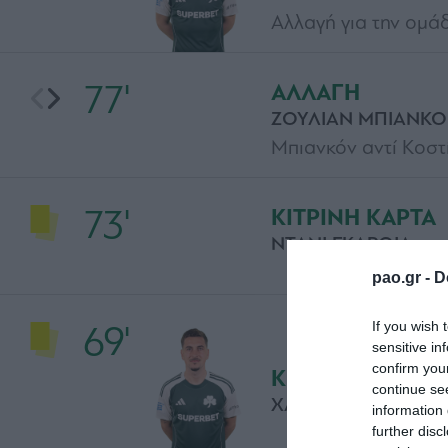
Αλλαγή για την ομάδ
77'
ΑΛΛΑΓΗ
ΖΟΥΛΙΑΝ ΜΠΙΑΝΚ
Μπιανκόν αντί Κοστί
73'
ΚΙΤΡΙΝΗ ΚΑΡΤΑ
ΝΤΑΝΙ ΓΚΑΡΘΙΑ
pao.gr -
D
If you wish 
69'
sensitive in
confirm you
ΚΙΤΡΙΝΗ ΚΑΡΤΑ
continue se
ΧΑΒΙ ΕΡΝΑΝΤΕΘ
information 
further disc