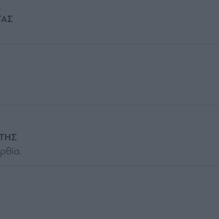
Α
ΤΑΣ
ΤΗΣ
ρθία.