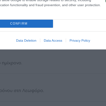
α μας. Πελίστρι αντί Αντίνο.
cation functionality and fraud prevention, and other user protection.
CONFIRM
 μας. Σφιντέρσκι αντί Τετέι.
Data Deletion
Data Access
Privacy Policy
 ημίχρονο.
χρόνου στη Λεωφόρο.