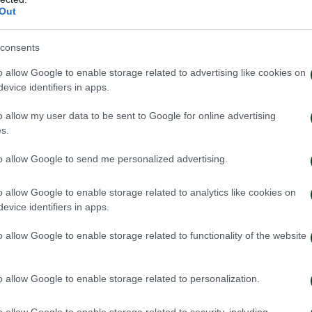
Out
consents
ΑΣ
o allow Google to enable storage related to advertising like cookies on
evice identifiers in apps.
δα μας. Μπακασέτας αντί Σάντσες.
o allow my user data to be sent to Google for online advertising
s.
to allow Google to send me personalized advertising.
ΡΙ
κάθετα στον Πελίστρι, ο οποίος μπαίνει στην περι
o allow Google to enable storage related to analytics like cookies on
τή γωνία με τον Τζολάκη να αποκρούει σε κόρνερ.
evice identifiers in apps.
o allow Google to enable storage related to functionality of the website
o allow Google to enable storage related to personalization.
ΡΙ
o allow Google to enable storage related to security, including