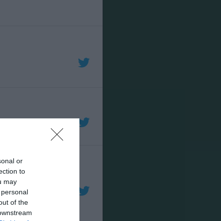
sonal or
ection to
ou may
 personal
out of the
 downstream