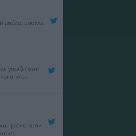
τη μπάλα, μπαίνει
αι γυρίζει στην
άνω από το
και φτάνει στον
τοχεί.