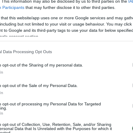
. This information may also be disclosed by us to third parties on the
IA
Participants
that may further disclose it to other third parties.
 that this website/app uses one or more Google services and may gath
including but not limited to your visit or usage behaviour. You may click 
 to Google and its third-party tags to use your data for below specifi
ogle consent section.
l Data Processing Opt Outs
o opt-out of the Sharing of my personal data.
ΠΟΥΛΟΣ
In
o opt-out of the Sale of my Personal Data.
In
to opt-out of processing my Personal Data for Targeted
ing.
In
α μας. Σιώπης αντί Τσιριβέγια.
o opt-out of Collection, Use, Retention, Sale, and/or Sharing
ersonal Data that Is Unrelated with the Purposes for which it
lected.