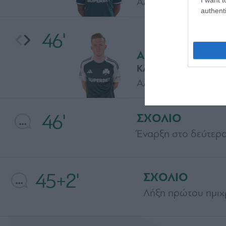
Αλλαγή για την ομάδ
authenti
46'
ΑΛΛΑΓΗ
ΚΑΡΟΛ ΣΦΙΝΤΕΡΣΚΙ
Αλλαγή για την ομάδα
46'
ΣΧΟΛΙΟ
Έναρξη στο δεύτερο
45+2'
ΣΧΟΛΙΟ
Λήξη πρώτου ημι