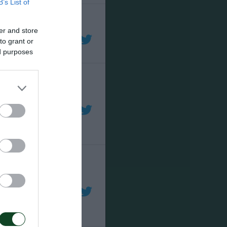
B’s List of
er and store
to grant or
ed purposes