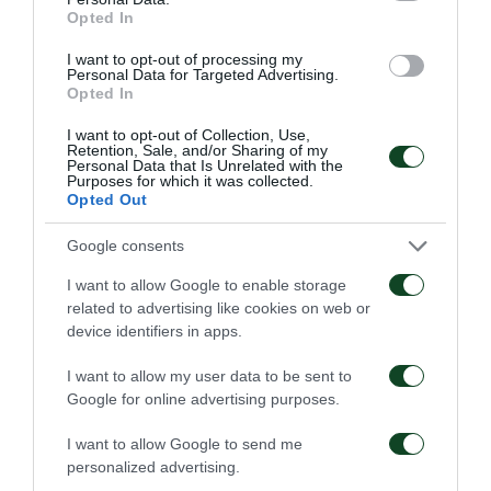
Γερεμέγεφ να σκοράρει, αλλά το γκολ ακυρώθηκε ως
Opted In
οφσάιντ.
I want to opt-out of processing my
Personal Data for Targeted Advertising.
Opted In
63'
I want to opt-out of Collection, Use,
Retention, Sale, and/or Sharing of my
Personal Data that Is Unrelated with the
ΓΚΟΛ
Purposes for which it was collected.
Opted Out
Ανοίγει το σκορ η Μπράουνσβαϊκ. Ο Μπα με ωραίο σουτ
κάνει το 1-0 για την γερμανική ομάδα.
Google consents
I want to allow Google to enable storage
46'
related to advertising like cookies on web or
device identifiers in apps.
I want to allow my user data to be sent to
ΑΛΛΑΓΗ
Google for online advertising purposes.
ΕΛΤΟΝ ΦΙΚΑΪ
Αλλαγή για τον Παναθηναϊκό. Στη θέση του Βαγιαννίδη,
I want to allow Google to send me
μπαίνει ο Φικάι.
personalized advertising.