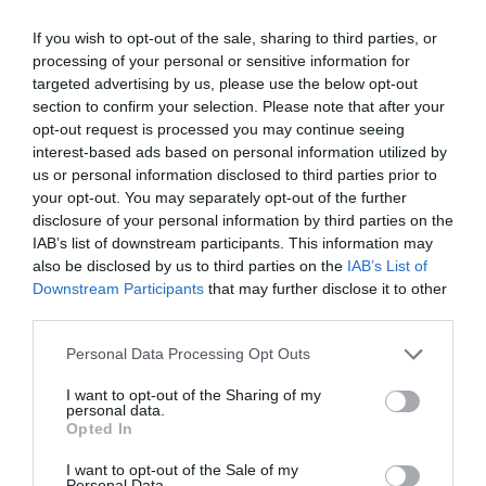
Αλλαγή για τον Παναθηναϊκό. Στη θέση του Σένκεφελντ,
μπαίνει ο Τσοκάι.
If you wish to opt-out of the sale, sharing to third parties, or
processing of your personal or sensitive information for
targeted advertising by us, please use the below opt-out
71'
section to confirm your selection. Please note that after your
opt-out request is processed you may continue seeing
interest-based ads based on personal information utilized by
ΑΛΛΑΓΗ
us or personal information disclosed to third parties prior to
your opt-out. You may separately opt-out of the further
ΓΙΩΡΓΟΣ ΚΑΤΡΗΣ
disclosure of your personal information by third parties on the
Αλλαγή για τον Παναθηναϊκό. Στη θέση του Αράο, μπαίνει
IAB’s list of downstream participants. This information may
ο Κάτρης.
also be disclosed by us to third parties on the
IAB’s List of
Downstream Participants
that may further disclose it to other
third parties.
65'
Please note that this website/app uses one or more Google
Personal Data Processing Opt Outs
services and may gather and store information including but
not limited to your visit or usage behaviour. You may click to
I want to opt-out of the Sharing of my
OFFSIDE
personal data.
grant or deny consent to Google and its third-party tags to
ΑΛΕΞΑΝΤΕΡ ΓΕΡΕΜΕΓΕΦ
Opted In
use your data for below specified purposes in below Google
Ο Αϊτόρ εκτέλεσε το φάουλ, ο Αράο έστειλε με κεφαλιά
consent section.
I want to opt-out of the Sale of my
την μπάλα στο δοκάρι της Μπράουνσβαϊγκ, με τον
Personal Data.