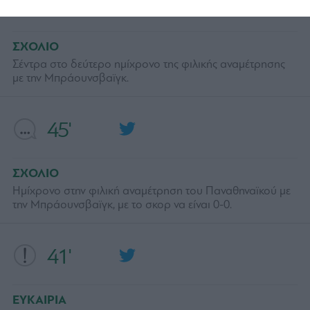
46'
ΣΧΟΛΙΟ
Σέντρα στο δεύτερο ημίχρονο της φιλικής αναμέτρησης
με την Μπράουνσβαϊγκ.
45'
ΣΧΟΛΙΟ
Ημίχρονο στην φιλική αναμέτρηση του Παναθηναϊκού με
την Μπράουνσβαϊγκ, με το σκορ να είναι 0-0.
41'
ΕΥΚΑΙΡΙΑ