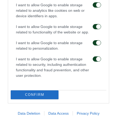
I want to allow Google to enable storage
46'
related to analytics like cookies on web or
device identifiers in apps.
I want to allow Google to enable storage
ΑΛΛΑΓΗ
related to functionality of the website or app.
ΓΙΟΥΡΙ ΛΟΝΤΙΓΚΙΝ
Αλλαγή για τον Παναθηναϊκό. Στη θέση του Ντραγκόφσκι,
I want to allow Google to enable storage
μπαίνει ο Λοντίγκιν.
related to personalization.
I want to allow Google to enable storage
46'
related to security, including authentication
functionality and fraud prevention, and other
user protection.
ΑΛΛΑΓΗ
ΡΟΥΜΠΕΝ ΠΕΡΕΘ
Αλλαγή για τον Παναθηναϊκό. Στη θέση του Βιλένα, μπαίνει
CONFIRM
ο Ρούμπεν.
Data Deletion
Data Access
Privacy Policy