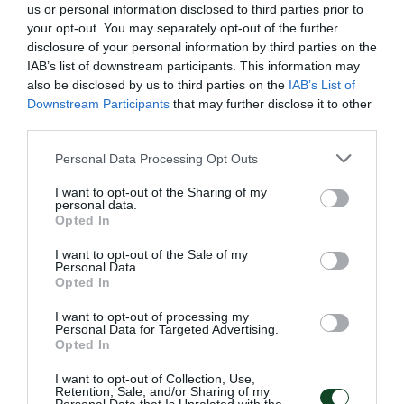
us or personal information disclosed to third parties prior to
ΚΙΤΡΙΝΗ ΚΑΡΤΑ
your opt-out. You may separately opt-out of the further
disclosure of your personal information by third parties on the
ΜΑΡΤΙΝ ΜΟΝΤΟΓΙΑ
IAB’s list of downstream participants. This information may
also be disclosed by us to third parties on the
IAB’s List of
Downstream Participants
that may further disclose it to other
third parties.
50'
Please note that this website/app uses one or more Google
Personal Data Processing Opt Outs
services and may gather and store information including but
ΓΚΟΛ
not limited to your visit or usage behaviour. You may click to
I want to opt-out of the Sharing of my
personal data.
ΛΟΡΕΝ ΜΟΡΟΝ
grant or deny consent to Google and its third-party tags to
Opted In
Ο Μορόν ευστοχεί απ’ το σημείο του πέναλτι.
use your data for below specified purposes in below Google
consent section.
I want to opt-out of the Sale of my
Personal Data.
Opted In
48'
I want to opt-out of processing my
Personal Data for Targeted Advertising.
Opted In
ΚΙΤΡΙΝΗ ΚΑΡΤΑ
ΝΕΜΑΝΙΑ ΜΑΞΙΜΟΒΙΤΣ
I want to opt-out of Collection, Use,
Retention, Sale, and/or Sharing of my