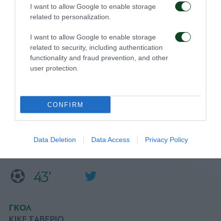
I want to allow Google to enable storage
related to personalization.
ΑΛΛΑΓΗ
ΓΙΑΝΝΗΣ ΚΩΤΣΙΡΑΣ
I want to allow Google to enable storage
Αλλαγή για την ομάδα μας. Ο Κώτσιρας στη θέση του
related to security, including authentication
Βαγιαννίδη.
functionality and fraud prevention, and other
user protection.
45+2'
CONFIRM
ΣΧΟΛΙΟ
Ημίχρονο στην αναμέτρηση.
Data Deletion
Data Access
Privacy Policy
43'
ΓΚΟΛ
ΚΙΚΕ ΣΑΒΕΡΙΟ