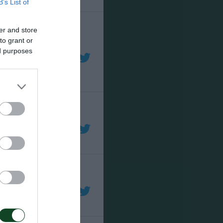
B’s List of
er and store
to grant or
ed purposes
ο δοκάρι και στη