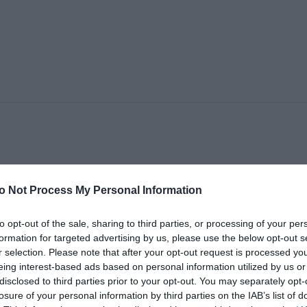
ό αριστερά πασάρει στον αφύλαχτο Τζούριτσιτς π
ά στέλνει τη μπάλα πάνω από το δοκάρι.
o Not Process My Personal Information
to opt-out of the sale, sharing to third parties, or processing of your per
formation for targeted advertising by us, please use the below opt-out s
r selection. Please note that after your opt-out request is processed y
ΠΟΥΛΟΣ
eing interest-based ads based on personal information utilized by us or
disclosed to third parties prior to your opt-out. You may separately opt-
υριακόπουλου, ο Γιόνσον αλλάζει λίγο την πορεία τ
losure of your personal information by third parties on the IAB’s list of
ήγει κόρνερ.