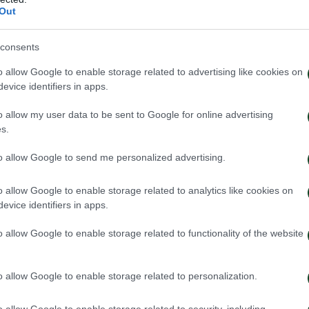
Out
consents
εί να φτάσει στη μπάλα και ο Τζούριτς τον κρατάει
o allow Google to enable storage related to advertising like cookies on
ν ομάδα μας.
evice identifiers in apps.
o allow my user data to be sent to Google for online advertising
s.
to allow Google to send me personalized advertising.
ΤΣΕΡΙΝ
α μας. Τσέριν αντί Σιώπη.
o allow Google to enable storage related to analytics like cookies on
evice identifiers in apps.
o allow Google to enable storage related to functionality of the website
o allow Google to enable storage related to personalization.
o allow Google to enable storage related to security, including