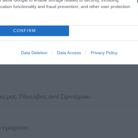
cation functionality and fraud prevention, and other user protection.
CONFIRM
Data Deletion
Data Access
Privacy Policy
α μας. Πάντοβιτς αντί Σφιντέρσκι.
 ημίχρονο.