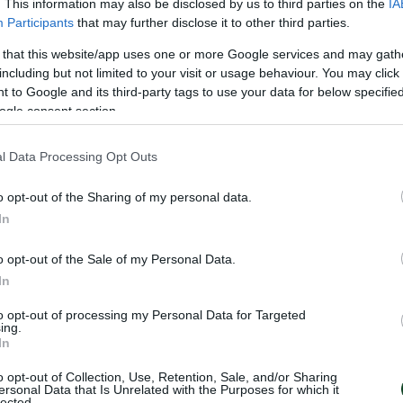
. This information may also be disclosed by us to third parties on the
IA
Participants
that may further disclose it to other third parties.
 that this website/app uses one or more Google services and may gath
including but not limited to your visit or usage behaviour. You may click 
 to Google and its third-party tags to use your data for below specifi
ogle consent section.
 εκπληκτικό τεχνικό πλασέ του Τετέ να σταματάει στ
l Data Processing Opt Outs
o opt-out of the Sharing of my personal data.
In
υλάτζιτς.
o opt-out of the Sale of my Personal Data.
In
to opt-out of processing my Personal Data for Targeted
ing.
In
o opt-out of Collection, Use, Retention, Sale, and/or Sharing
ersonal Data that Is Unrelated with the Purposes for which it
lected.