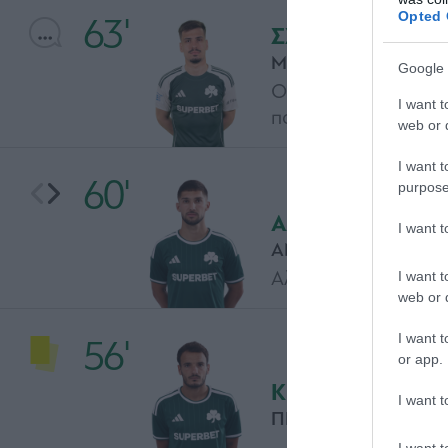
Opted 
63'
ΣΧΟΛΙΟ
ΜΙΛΟΣ ΠΑΝΤΟΒΙΤΣ
Google 
Ο Πάντοβιτς προσπαθ
I want t
που δεν δίνεται στη
web or d
I want t
60'
purpose
ΑΛΛΑΓΗ
I want 
ΑΝΤΑΜ ΓΚΝΕΖΝΤΑ 
Αλλαγή για την ομάδ
I want t
web or d
I want t
56'
or app.
ΚΙΤΡΙΝΗ ΚΑΡΤΑ
I want t
ΠΕΔΡΟ ΤΣΙΡΙΒΕΓΙΑ
I want t