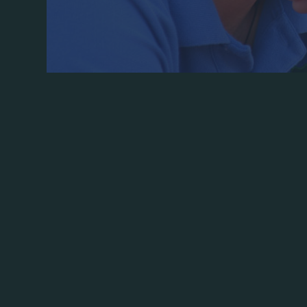
Στο όριο της ενηλικίωσης, εκεί όπου τα ε
υπάρχει ένα σύνολο ποδοσφαιριστών πολ
Παναθηναϊκού, η Κ19 εάν μιλάμε σε πιο εξ
παράλληλα με την πρώτη ομάδα, την επαγ
Αυτό το σύνολο είναι ιδιαίτερο. Οι λόγοι;
Είναι διαφορά σε αυτό το ηλικιακό σημείο
έγκειται μόνο στις ηλικίες, όμως, η ιδιαιτ
επαγγελματίες, εκ των οποίων ορισμένοι έ
μισού ρόστερ έχει την εμπειρία της συμμ
αγωνιστεί και την προηγούμενη χρονιά σ