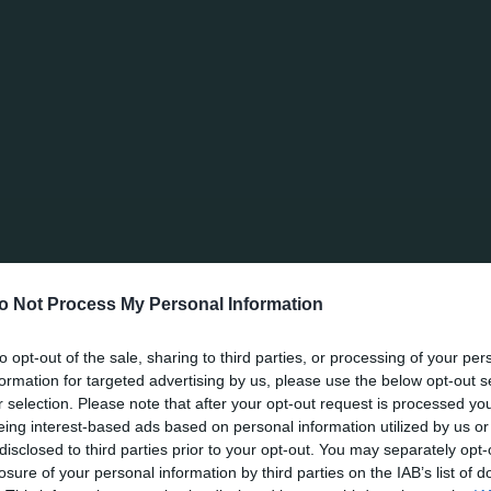
ενιάς του 2001, με τα αποτελέσματα να έχουν δικαιώσε
ότι συνεχίζει να επενδύει στους νέους ποδοσφαιριστές
ωνιστούν στην πρώτη ομάδα.
υση των παικτών που συμμετέχουν στην πρώτη ομάδα, β
 χρειαστεί τα παιδιά που προέρχονται από την Κ17 να
19. Θέλουμε τη νέα σεζόν να έχουμε πολύ καλή παρου
 Έχουμε το ταλέντο να πρωταγωνιστήσουμε», λέει ο π
o Not Process My Personal Information
 ΡΟΣΤΕΡ ΤΗΣ ΝΕΑΣ ΣΕΖΟΝ
to opt-out of the sale, sharing to third parties, or processing of your per
formation for targeted advertising by us, please use the below opt-out s
r selection. Please note that after your opt-out request is processed y
eing interest-based ads based on personal information utilized by us or
disclosed to third parties prior to your opt-out. You may separately opt-
losure of your personal information by third parties on the IAB’s list of