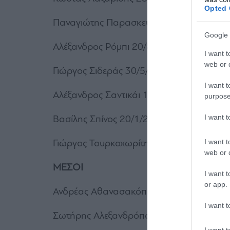
Opted 
Παναγιώτης Παρασκευόπουλος 17/4/200
Google 
Αλέξανδρος Ρόμπι 20/8/2002
I want t
web or d
Γιώργος Σιδεράς 30/5/2002
I want t
Αλέξανδρος Σαντικάι 15/11/2001
purpose
I want 
Βασίλης Σπίνος 20/1/2001
Γιώργος Τουρκοχωρίτης 12/1/2002
I want t
web or d
ΜΕΣΟΙ
I want t
or app.
Ανδρέας Αθανασακόπουλος 27/11/2001
I want t
Σωτήρης Αλεξανδρόπουλος 26/11/2001
I want t