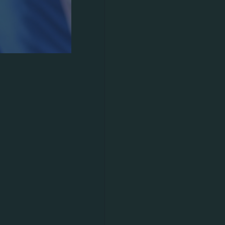
οδοξίες,
σχεδόν
 ο 19χρονος.
. Δεν
11
ις πλέον του
είχε