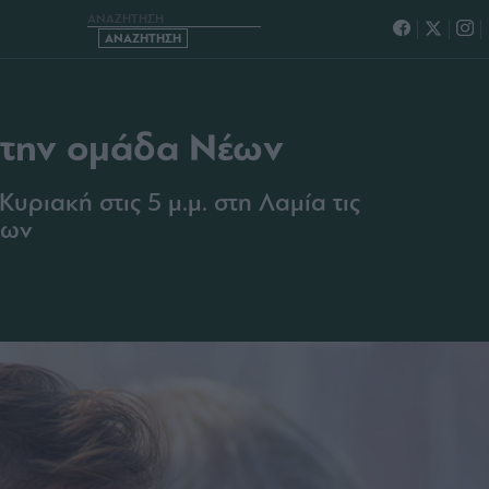
Α ΤΗΝ ΟΜΑΔΑ ΝΕΩΝ
α την ομάδα Νέων
υριακή στις 5 μ.μ. στη Λαμία τις
έων