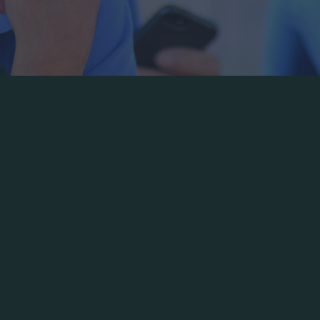
φηβικά χαμόγελα εξελίσσονται σε νεανικά όνειρα και φιλ
ύ διαφορετικό από τα υπόλοιπα. Η ομάδα Νέων του
ειδικευμένους όρους, αρχίζει τη φετινή διαδρομή της 
γελματική.
 Ηλικιακοί πρώτα απ’ όλα. Άλλο είναι ο 17χρονος, άλλο
. Όχι τόσο ποδοσφαιρικά, όσο για την ίδια τους τη ζωή
ερότητα. Αλλά και στο γεγονός ότι το ρόστερ συνθέτουν 
χουν πάρει ευκαιρίες στην πρώτη ομάδα. Συν τοις άλλο
ετοχής στο πρωτάθλημα Νέων της περσινής σεζόν, αφού 
το ίδιο πρωτάθλημα.