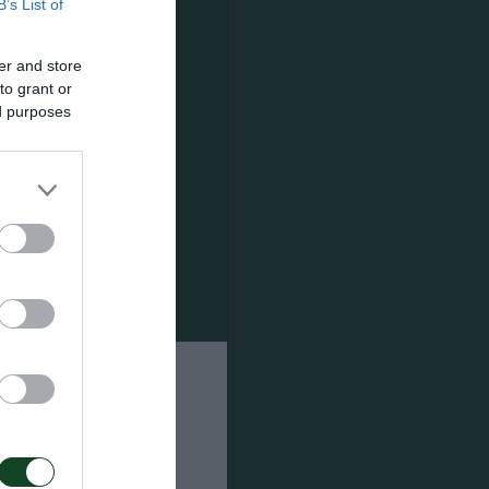
B’s List of
er and store
to grant or
ed purposes