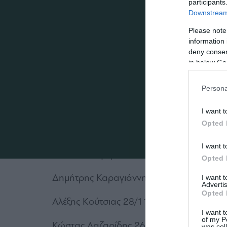
participants
Μανώλης Οικονομάκης 14/9/2002
Downstream 
Please note
Νίκος Χριστογεώργος 3/1/2000
information 
deny consent
Χρήστος Χατζηγιαννάκης 9/3/2002
in below Go
ΑΜΥΝΤΙΚΟΙ
Persona
Γιώργος Βαγιαννίδης 12/9/2001
I want t
Opted 
Αλέξανδρος Δημοσθενιάδης 13/3/2002
I want t
Βασίλης Ζαγαρίτης 4/5/2001
Opted 
Δημήτρης Καραγιάννης 27/2/2001
I want 
Advertis
Opted 
Αλέξης Κούτσιας 28/11/2002
I want t
of my P
Κώστας Λαζαρίδης 26/12/2002
was col