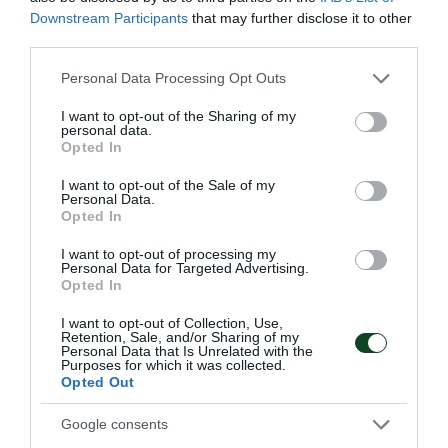
Downstream Participants
that may further disclose it to other
οποίος προκειμένου να ενισχύσει την ομάδα του
third parties.
μεσοεπιθετικά, άλλαξε το σύστημα, παίζοντας με
Please note that this website/app uses one or more Google
Personal Data Processing Opt Outs
τρεις στην άμυνα.
services and may gather and store information including but
not limited to your visit or usage behaviour. You may click to
I want to opt-out of the Sharing of my
personal data.
Αντιθέτως, στο 72’ μετά από λάθος του Κότσαρη η
grant or deny consent to Google and its third-party tags to
Opted In
use your data for below specified purposes in below Google
μπάλα έφτασε στον Τσιώλη, ο οποίος σούταρε, ο
consent section.
I want to opt-out of the Sale of my
γκολκίπερ του Παναθηναϊκού απέκρουσε ασταθώς
Personal Data.
Opted In
και στην εξέλιξη της φάσης ο Συρεγγέλας πήρε το…
I want to opt-out of processing my
ριμπάουντ και έσπρωξε την μπάλα στα δίχτυα,
Personal Data for Targeted Advertising.
Opted In
κάνοντας το 0-2!
I want to opt-out of Collection, Use,
Παράλληλα, δέκα λεπτά πριν τη λήξη της
Retention, Sale, and/or Sharing of my
Personal Data that Is Unrelated with the
αναμέτρησης, ο Ιγκόρ πήρε τη μπάλα από τα δεξιά,
Purposes for which it was collected.
Opted Out
μπήκε στην περιοχή και με συρτό σουτ διαμόρφωσε
Google consents
το τελικό αποτέλεσμα.