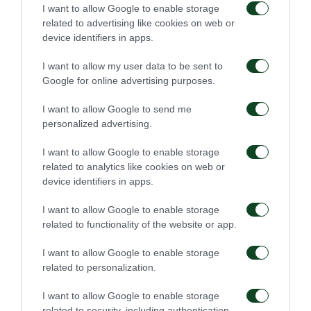
I want to allow Google to enable storage
ΣΚΟΡΕΡ: 40’ Ντε Μπλάσις, 72’ Συρεγγέλας, 80’
related to advertising like cookies on web or
device identifiers in apps.
Ιγκόρ
I want to allow my user data to be sent to
ΠΑΝΑΘΗΝΑΪΚΟΣ: Κότσαρης, Βαλμάς (69’
Google for online advertising purposes.
Μπουζούκης), Τριανταφυλλόπουλος, Ευαγγέλου,
I want to allow Google to send me
Μαυρομμάτης, Μίγγος, Πίσπας (69’ Παπανικολάου),
personalized advertising.
Αγγελόπουλος, Στάικος, Λάμπρου, Χατζηγιοβάννης.
I want to allow Google to enable storage
related to analytics like cookies on web or
ΑΣΤΕΡΑΣ ΤΡΙΠΟΛΗΣ: Καπετάνος, Τσέκος,
device identifiers in apps.
Παπαγγελής (57’ Βουτσελάς), Ζήσης, Μάνος,
I want to allow Google to enable storage
Χάδιαρης, Ιγκόρ, Νάτσης (69’ Μαργαρίτης),
related to functionality of the website or app.
Συρεγγέλας, Τσιώλης (82’ Κονιδάς), Ντε Μπλάσις.
I want to allow Google to enable storage
related to personalization.
I want to allow Google to enable storage
ΑΚΑΔΗΜΙΑ
related to security, including authentication