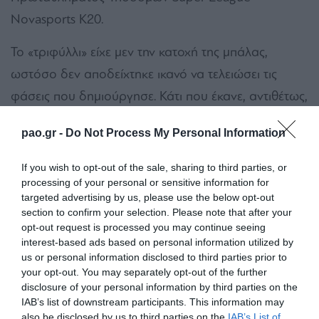
Novasports K20.
Το «τριφύλλι» είχε μεν την κατοχή της μπάλας,
ωστόσο δεν αποδείχτηκε ικανό να τελειώσει τις
φάσεις που δημιούργησε. Κάτι που έκανε, αντιθέτως,
ο αντίπαλος του, με αποτέλεσμα να κερδίσει τους
pao.gr -
Do Not Process My Personal Information
τρεις βαθμούς.
If you wish to opt-out of the sale, sharing to third parties, or
Συγκεκριμένα, οι Αρκάδες άνοιξαν το σκορ στο 40ο
processing of your personal or sensitive information for
λεπτό, με πολύ όμορφη απευθείας εκτέλεση φάουλ
targeted advertising by us, please use the below opt-out
section to confirm your selection. Please note that after your
του Ντε Μπλάσις, ο οποίος πέρασε την μπάλα πάνω
opt-out request is processed you may continue seeing
από το τοίχος και την έστειλε στη δεξιά γωνία του
interest-based ads based on personal information utilized by
us or personal information disclosed to third parties prior to
Κότσαρη, με την βοήθεια και του δοκαριού…
your opt-out. You may separately opt-out of the further
disclosure of your personal information by third parties on the
Στην επανάληψη, το… σκηνικό δεν άλλαξε, ούτε και
IAB’s list of downstream participants. This information may
μετά την διπλή αλλαγή του Βαγγέλη Σάμιου, ο
also be disclosed by us to third parties on the
IAB’s List of