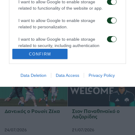
I want to allow Google to enable storage
related to functionality of the website or app.
I want to allow Google to enable storage
related to personalization.
I want to allow Google to enable storage
Δανεικός ο Σώκος
Δανεικός ο Βύντρα
related to security, including authentication
functionality and fraud prevention, and other
CONFIRM
user protection.
24/07/2026
24/07/2026
Data Deletion
Data Access
Privacy Policy
Δανεικός ο Ρουσίτ Ζέκα
Στον Παναθηναϊκό ο
Λαζαρίδης
24/07/2026
21/07/2026