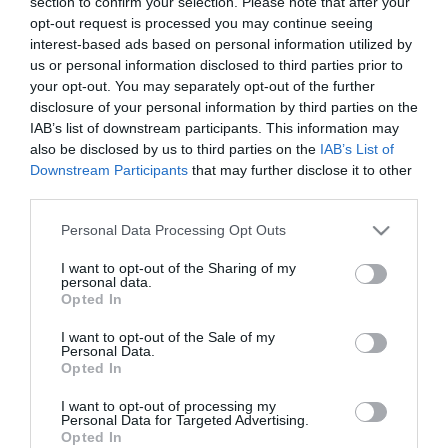
section to confirm your selection. Please note that after your
opt-out request is processed you may continue seeing
του συλλόγου. Είχε και έπαθλο. Τι; Περισσότερο στο
interest-based ads based on personal information utilized by
video.
us or personal information disclosed to third parties prior to
your opt-out. You may separately opt-out of the further
Δείτε το βίντεο και
εγγραφείτε δωρεάν
στο επίσημο
disclosure of your personal information by third parties on the
IAB’s list of downstream participants. This information may
κανάλι του Παναθηναϊκού στο YouTube ώστε να
also be disclosed by us to third parties on the
IAB’s List of
βλέπετε πρώτοι όσα αφορούν το «Τριφύλλι».
Downstream Participants
that may further disclose it to other
third parties.
Please note that this website/app uses one or more Google
Personal Data Processing Opt Outs
services and may gather and store information including but
not limited to your visit or usage behaviour. You may click to
I want to opt-out of the Sharing of my
personal data.
grant or deny consent to Google and its third-party tags to
Opted In
use your data for below specified purposes in below Google
consent section.
I want to opt-out of the Sale of my
Personal Data.
Opted In
I want to opt-out of processing my
Personal Data for Targeted Advertising.
Opted In