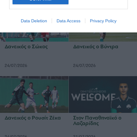
Data Deletion
Data Access
Privacy Policy
Δανεικός ο Σώκος
Δανεικός ο Βύντρα
24/07/2026
24/07/2026
Δανεικός ο Ρουσίτ Ζέκα
Στον Παναθηναϊκό ο
Λαζαρίδης
24/07/2026
21/07/2026