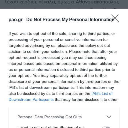
Σέχου κέρδισε πέναλτι, όμως ο Αθανασακόπουλος
αστόχησε στέλνοντας τη μπάλα άουτ. Στο 19′ ο ίδιος
παίκτης σούταρε έξω από την περιοχή άουτ, όπως
pao.gr -
Do Not Process My Personal Information
και στο 23′ το σουτ του Παρασκευόπουλου. Στο 34ο
If you wish to opt-out of the sale, sharing to third parties, or
λεπτό ο Σέχου πέρασε κάθετη πάσα στον
processing of your personal or sensitive information for
Αθανασακόπουλο το πλασέ του οποίου έφυγε
targeted advertising by us, please use the below opt-out
section to confirm your selection. Please note that after your
σύρριζα άουτ. Το ημίχρονο έκλεισε με τελευταία
opt-out request is processed you may continue seeing
ευκαιρία του Παναθηναϊκού στο 41′ από την
interest-based ads based on personal information utilized by
us or personal information disclosed to third parties prior to
κεφαλιά του Αθανασακόπουλου που απόκρουσε ο
your opt-out. You may separately opt-out of the further
τερματοφύλακας του Λεβαδειακού.
disclosure of your personal information by third parties on the
IAB’s list of downstream participants. This information may
also be disclosed by us to third parties on the
IAB’s List of
Οι αλλαγές του Συλαϊδόπουλου σε πρόσωπα και
Downstream Participants
that may further disclose it to other
σύστημα (με τρεις κεντρικούς αμυντικούς από ένα
third parties.
σημείο και έπειτα στο δεύτερο ημίχρονο) έπιασαν
Please note that this website/app uses one or more Google
Personal Data Processing Opt Outs
τόπο. Πρώτα χάθηκαν ακόμα δύο ευκαιρίες για γκολ
services and may gather and store information including but
not limited to your visit or usage behaviour. You may click to
I want to opt-out of the Sharing of my