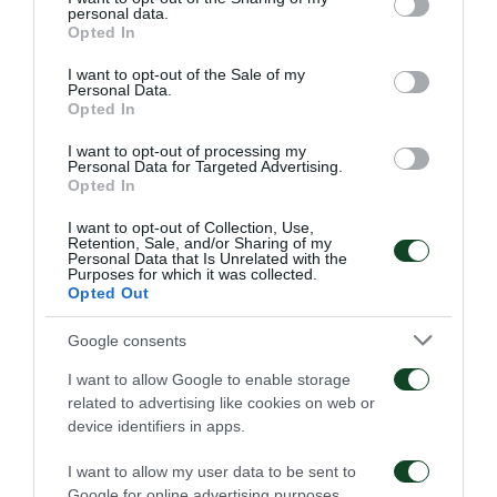
στο 65′ με την παράλληλη προς την εστία συρτή
personal data.
grant or deny consent to Google and its third-party tags to
Opted In
σέντρα του Βαγιαννίδη που δεν πρόλαβαν οι
use your data for below specified purposes in below Google
consent section.
συμπαίκτες του και στο 67′ με την κεφαλιά άουτ του
I want to opt-out of the Sale of my
Personal Data.
Παπαδόπουλου. Στο 69ο λεπτό, όμως, ο Σερπέζης
Opted In
δεν λάθεψε εκμεταλλευόμενος το γύρισμα του
I want to opt-out of processing my
Personal Data for Targeted Advertising.
Καλομοίρη. Στο 75′ οι αμυντικοί του Λεβαδειακού
Opted In
έβγαλαν πάνω στη γραμμή προσπάθεια των
I want to opt-out of Collection, Use,
Retention, Sale, and/or Sharing of my
Πρασίνων, οι οποίοι «κλείδωσαν» τη νίκη στο 83′ με
Personal Data that Is Unrelated with the
Purposes for which it was collected.
όμορφη ατομική ενέργεια του Σέχου και σουτ με το
Opted Out
δεξί. Το τελικό 3-0 διαμόρφωσε ο Ζαγαρίτης στο
Google consents
δεύτερο λεπτό των καθυστερήσεων όταν έφυγε
I want to allow Google to enable storage
στην αντεπίθεση και πλάσαρε στο απέναντι «Γ» τον
related to advertising like cookies on web or
εξερχόμενο τερματοφύλακα.
device identifiers in apps.
Παναθηναϊκός
: Χριστογεώργος, Βαγιανίδης,
I want to allow my user data to be sent to
Google for online advertising purposes.