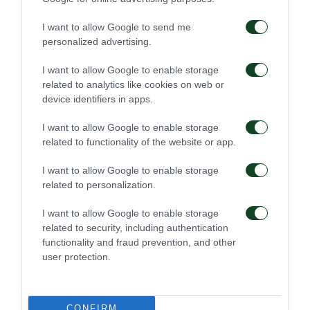
Παρασκευόπουλος (55′ Σαντικάι), Καραγιάννης,
Ζερβόπουλος, Σκεντεράι (64′ Παπαδόπουλος),
I want to allow Google to send me
personalized advertising.
Τζαβίδας (59′ Καλομοίρης), Σερπέζης, Σέχου,
Αθανασακόπουλος, Ζαγαρίτης.
I want to allow Google to enable storage
related to analytics like cookies on web or
device identifiers in apps.
I want to allow Google to enable storage
ΑΚΑΔΗΜΙΑ
related to functionality of the website or app.
I want to allow Google to enable storage
related to personalization.
I want to allow Google to enable storage
related to security, including authentication
functionality and fraud prevention, and other
Επαγγελματικά
Ξεκίνησε η
user protection.
συμβόλαια σε έξι παιδιά
προετοιμασία της Κ15
της Ακαδημίας
07/08/2026
02/08/2026
CONFIRM