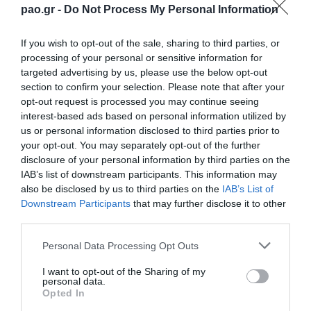
Με την επανέναρξη του β’ ημιχρόνου το Τριφύλλι
pao.gr -
Do Not Process My Personal Information
πήρε προβάδισμα δύο τερμάτων με τον Σώκο, μετά
If you wish to opt-out of the sale, sharing to third parties, or
από υπέροχη ενέργεια του Μπρέγκου. Στο 64′ ο
processing of your personal or sensitive information for
Σώκος είχε άλλη μια καλή στιγμή, αλλά δεν μπόρεσε
targeted advertising by us, please use the below opt-out
section to confirm your selection. Please note that after your
να κερδίσει τον αντίπαλο τερματοφύλακα. Πέντε
opt-out request is processed you may continue seeing
λεπτά αργότερα, ο Παναθηναϊκός έγραψε το
interest-based ads based on personal information utilized by
εντυπωσιακό 0-3 με ωραίο σουτ του Φικάι. Παρά
us or personal information disclosed to third parties prior to
your opt-out. You may separately opt-out of the further
την αντίδραση του Άρη που μείωσε σε 3-2, οι
disclosure of your personal information by third parties on the
Πράσινοι διατήρησαν μέχρι τέλους το σκορ της
IAB’s list of downstream participants. This information may
also be disclosed by us to third parties on the
IAB’s List of
νίκης.
Downstream Participants
that may further disclose it to other
third parties.
Άρης
: Καράι, Δουπάτσης, Πασχαλίδης, Κούλα,
Please note that this website/app uses one or more Google
Personal Data Processing Opt Outs
Γεωργίου, Σεβαστίδης, Βέργας, Μαμαντού,
services and may gather and store information including but
Καραμανλής, Μεμέτογλου, Χαρούπας
not limited to your visit or usage behaviour. You may click to
I want to opt-out of the Sharing of my
personal data.
grant or deny consent to Google and its third-party tags to
Opted In
use your data for below specified purposes in below Google
Παναθηναϊκός
: Μπονόβας, Σκαρλατίδης, Φικάι,