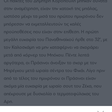
Οι παίκτες του Δημήτρη Κοροπούλη μπήκαν δυνατά
στην αναμέτρηση, είχαν την κατοχή της μπάλας,
ωστόσο μέχρι τα μισά του πρώτου ημιχρόνου δεν
μπόρεσαν να εκμεταλλευτούν τις καλές
προϋποθέσεις που είχαν στην επίθεση. Η πρώτη
μεγάλη ευκαιρία του Παναθηναϊκού ήρθε στο 32′, με
τον Καλοσκάμη να μην καταφέρνει να σκοράρει
μετά από κόρνερ του Μπόκου. Πέντε λεπτά
αργότερα, οι Πράσινοι άνοιξαν το σκορ με τον
Μπρέγκου μετά ωραία σέντρα του Φικάι. Λίγο πριν
από το τέλος του ημιχρόνου οι Πράσινοι είχαν
ακόμα μία ευκαιρία με ωραίο σουτ του Ζέκα, που
απέκρουσε με δυσκολία ο τερματοφύλακας του
Αρη.