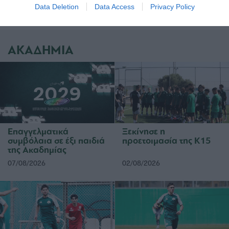
Data Deletion
Data Access
Privacy Policy
ΑΚΑΔΗΜΙΑ
Επαγγελματικά
Ξεκίνησε η
συμβόλαια σε έξι παιδιά
προετοιμασία της Κ15
της Ακαδημίας
07/08/2026
02/08/2026