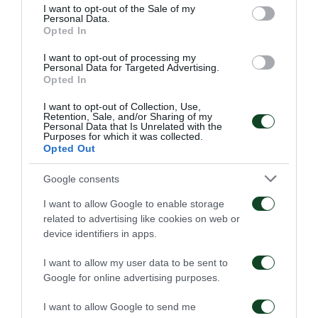
consent section.
I want to opt-out of the Sale of my
Λάβδας, Καλοσκάμης (80′ Χαντζάρας), Μαρκεζίνης
Personal Data.
Opted In
(65′ Τακεσιάν), Μπόκος (80′ Ντιαλό), Ζέκα (72′
Πάνος), Σώκος, Μπρέγκου, Νταμπίζας.
I want to opt-out of processing my
Personal Data for Targeted Advertising.
Opted In
I want to opt-out of Collection, Use,
Retention, Sale, and/or Sharing of my
Personal Data that Is Unrelated with the
Purposes for which it was collected.
Opted Out
Google consents
I want to allow Google to enable storage
related to advertising like cookies on web or
device identifiers in apps.
I want to allow my user data to be sent to
Google for online advertising purposes.
I want to allow Google to send me