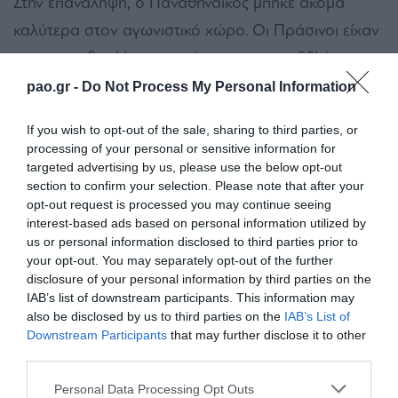
Στην επανάληψη, ο Παναθηναϊκός μπήκε ακόμα
καλύτερα στον αγωνιστικό χώρο. Οι Πράσινοι είχαν
την πρωτοβουλία των κινήσεων και στο 58′ έφτασαν
μια ανάσα από το 0-1. Ο Τερζής πήρε την μπάλα
pao.gr -
Do Not Process My Personal Information
από δεξιά, πέρασε όποιον βρήκε μπροστά του,
If you wish to opt-out of the sale, sharing to third parties, or
πάσαρε στον Νεμπή, όμως το σουτ του τελευταίου
processing of your personal or sensitive information for
σταμάτησε στο κάθετο δοκάρι. Ό,τι δεν συνέβη στο
targeted advertising by us, please use the below opt-out
section to confirm your selection. Please note that after your
58′, συνέβη στο 65′, με το Τριφύλλι να ανοίγει το
opt-out request is processed you may continue seeing
σκορ. Ο Ζέκα πήρε την μπάλα στα όρια της περιοχής
interest-based ads based on personal information utilized by
us or personal information disclosed to third parties prior to
και με ωραίο σουτ πέτυχε το γκολ της νίκης για τους
your opt-out. You may separately opt-out of the further
Πράσινους.
disclosure of your personal information by third parties on the
IAB’s list of downstream participants. This information may
Μέχρι το φινάλε, ο Παναθηναϊκός είχε κι άλλες καλές
also be disclosed by us to third parties on the
IAB’s List of
Downstream Participants
that may further disclose it to other
προϋποθέσεις που δεν εκμεταλλεύτηκε, ωστόσο
third parties.
πέτυχε μια ιδιαίτερα σημαντική νίκη εκτός έδρας.
Please note that this website/app uses one or more Google
Personal Data Processing Opt Outs