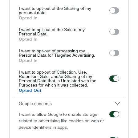
services and may gather and store information including but
Άρης:
Ατρείδης, Δουπάτσης, Αντωνιάδης, Κάμτσης,
not limited to your visit or usage behaviour. You may click to
I want to opt-out of the Sharing of my
personal data.
Γεωργιάδης, Μαυρόπουλος, Ιντρίζι, Χαρούπας,
grant or deny consent to Google and its third-party tags to
Opted In
use your data for below specified purposes in below Google
Καραμανλής, Σαράφης, Παλούκης
consent section.
I want to opt-out of the Sale of my
Personal Data.
Παναθηναϊκός:
Σταμέλλος, Σκαρλατίδης,
Opted In
Δημακόπουλος (46′ Χαντζάρας), Λάβδας, Βύντρα,
I want to opt-out of processing my
Personal Data for Targeted Advertising.
Θεοχάρης, Τερζής (88′ Τάσιος), Ζέκα, Σώκος (60′
Opted In
Τρίκατζης), Αργυρόπουλος (60′ Ιωάννου), Νεμπής
I want to opt-out of Collection, Use,
(84′ Καλοσκάμης)
Retention, Sale, and/or Sharing of my
Personal Data that Is Unrelated with the
Purposes for which it was collected.
Opted Out
Google consents
I want to allow Google to enable storage
related to advertising like cookies on web or
device identifiers in apps.