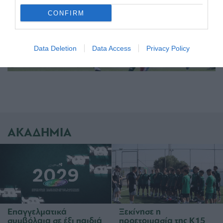
CONFIRM
Data Deletion
Data Access
Privacy Policy
ΑΚΑΔΗΜΙΑ
Επαγγελματικά
Ξεκίνησε η
συμβόλαια σε έξι παιδιά
προετοιμασία της Κ15