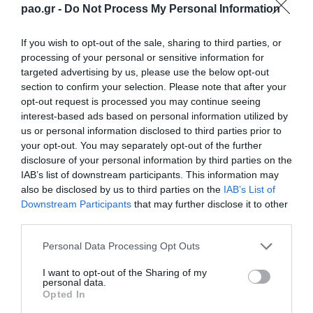
πλασέ πάνω απ’ τον τερματοφύλακα μετά από πάσα
pao.gr -
Do Not Process My Personal Information
του Προδρομίτη. Το 4-0 διαμορφώθηκε στο 27′ και
πάλι με εύστοχη εκτέλεση πέναλτι του Φρόκου (το
If you wish to opt-out of the sale, sharing to third parties, or
processing of your personal or sensitive information for
κέρδισε ο Κυριόπουλος από ατομική προσπάθεια).
targeted advertising by us, please use the below opt-out
section to confirm your selection. Please note that after your
Το μόνο που μπόρεσε να κάνει ο Αστέρας ήταν να
opt-out request is processed you may continue seeing
interest-based ads based on personal information utilized by
μειώσει στο 35′, ενώ έχασε και πέναλτι στο 56′. Απ’
us or personal information disclosed to third parties prior to
την πλευρά τους οι Πράσινοι, κατά διαστήματα
your opt-out. You may separately opt-out of the further
disclosure of your personal information by third parties on the
έπαιξαν εξαιρετικό ποδόσφαιρο και είχαν τις
IAB’s list of downstream participants. This information may
ευκαιρίες για να πετύχουν μια ευρύτερη νίκη. Είχαν
also be disclosed by us to third parties on the
IAB’s List of
Downstream Participants
that may further disclose it to other
δοκάρι με τον Καλοσκάμη στο 43′ και σημαντικές
third parties.
φάσεις με τον Παυλάκη στο 29′, τον Βολάκη στο
Please note that this website/app uses one or more Google
Personal Data Processing Opt Outs
32’και ξανά τον Καλοσκάμη στο 67′.
services and may gather and store information including but
not limited to your visit or usage behaviour. You may click to
I want to opt-out of the Sharing of my
Παναθηναϊκός
: Λίλο, Τσεβάς, Παυλάκης,
personal data.
grant or deny consent to Google and its third-party tags to
Opted In
Προδρομίτης, Κάτρης (75′ Ποπιέλα), Φρόκου,
use your data for below specified purposes in below Google