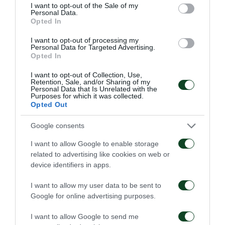
consent section.
I want to opt-out of the Sale of my
Κυριόπουλος (75′ Νότας), Συμεωνίδης (75′
Personal Data.
Opted In
Λιατίφης), Καλοσκάμης, Βολάκης (83′ Λάζαρης),
Νταμπίζας (83′ Ναλιτζής).
I want to opt-out of processing my
Personal Data for Targeted Advertising.
Opted In
I want to opt-out of Collection, Use,
Retention, Sale, and/or Sharing of my
Personal Data that Is Unrelated with the
Purposes for which it was collected.
Opted Out
Google consents
I want to allow Google to enable storage
related to advertising like cookies on web or
device identifiers in apps.
I want to allow my user data to be sent to
Google for online advertising purposes.
I want to allow Google to send me