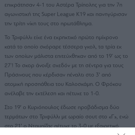
επικράτησαν 4-1 του Αστέρα Τρίπολης για την 7η
αγωνιστική της Super League Κ19 και πανηγύρισαν
την τρίτη νίκη τους στο πρωτάθλημα.
Το Τριφύλλι είχε ένα εκρηκτικό πρώτο ημίχρονο
κατά το οποίο σκόραρε τέσσερα γκολ, τα τρία εκ
των οποίων μάλιστα επιτεύχθηκαν από το 19’ ως το
27’! Το σκορ άνοιξε σχεδόν με τη σέντρα για τους
Πράσινους που κέρδισαν πέναλτι στο 3′ από
ατομική προσπάθεια του Καλοσκάμη. Ο Φρόκου
ανέλαβε την εκτέλεση και πέτυχε το 1-0.
Στο 19′ ο Κυριόπουλος έδωσε προβάδισμα δύο
τερμάτων στο Τριφύλλι με ωραίο σουτ στο «Γ», ενώ
στο 21′ ο Νταμπίζας πέτυχε το 3-0 με εξαιρετικό