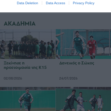
Data Deletion
Data Access
Privacy Policy
ΑΚΑΔΗΜΙΑ
Ξεκίνησε η
Δανεικός ο Σώκος
προετοιμασία της Κ15
02/08/2026
24/07/2026