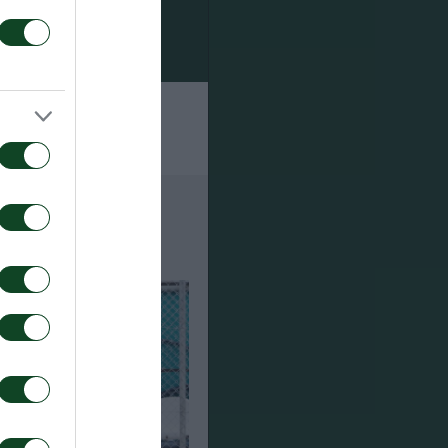
ετρίδης).