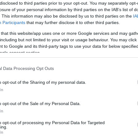
disclosed to third parties prior to your opt-out. You may separately opt-
losure of your personal information by third parties on the IAB’s list of
. This information may also be disclosed by us to third parties on the
IA
Participants
that may further disclose it to other third parties.
νίκη του, παρουσιάζοντας κυριαρχική εικόνα σε όλη τη 
 that this website/app uses one or more Google services and may gath
όλις στο 10ο λεπτό, όταν ο Μωϋσιάδης εκμεταλλεύτηκ
including but not limited to your visit or usage behaviour. You may click 
 to Google and its third-party tags to use your data for below specifi
.
ogle consent section.
 έλεγχο μέχρι το φινάλε του πρώτου ημιχρόνου, δημι
l Data Processing Opt Outs
να αλλάξει το σκορ.
o opt-out of the Sharing of my personal data.
έχισαν στον ίδιο ρυθμό και διεύρυναν το προβάδισμά τ
In
ανταζής με κεφαλιά σημείωσε το 0-2.
o opt-out of the Sale of my Personal Data.
In
τό, όταν ο Πετρίδης βγήκε στην πλάτη της άμυνας μετ
ρωσε ιδανικά τη φάση.
to opt-out of processing my Personal Data for Targeted
ing.
In
ς, Μπέμπος, Μάνθος, Ντίμπρα, Χατζής, Καλογερόπουλ