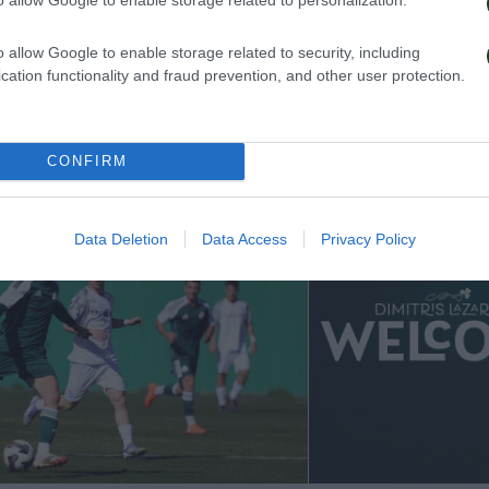
o allow Google to enable storage related to security, including
cation functionality and fraud prevention, and other user protection.
ησε η προετοιμασία της Κ15
Δανεικός ο Σώκ
CONFIRM
026
24/07/2026
Data Deletion
Data Access
Privacy Policy