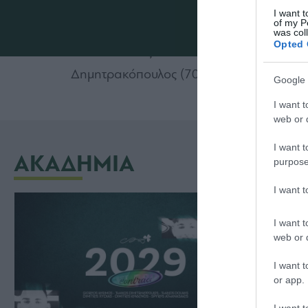
I want t
Κουρδής, Τζιαστούδης.
of my P
was col
Opted 
Παναθηναϊκός: Γκόλτσιος, Ψοφάκης, Γρηγ
Δημητρακόπουλος (70’ Σκρέτας), Πανταζή
Google 
I want t
web or d
I want t
ΑΚΑΔΗΜΙΑ
purpose
I want 
I want t
web or d
I want t
or app.
I want t