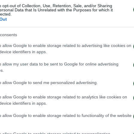
o opt-out of Collection, Use, Retention, Sale, and/or Sharing
ersonal Data that Is Unrelated with the Purposes for which it
lected.
Out
οριάδης, Ρεμούνδος, Λάμπρος (69’ Χρυσανθόπουλος),
ς (69’ Ουγκουρεάνου), Μωϋσιάδης, Αντωνιάδης (52’ Π
consents
o allow Google to enable storage related to advertising like cookies on
evice identifiers in apps.
o allow my user data to be sent to Google for online advertising
s.
to allow Google to send me personalized advertising.
o allow Google to enable storage related to analytics like cookies on
evice identifiers in apps.
o allow Google to enable storage related to functionality of the website
o allow Google to enable storage related to personalization.