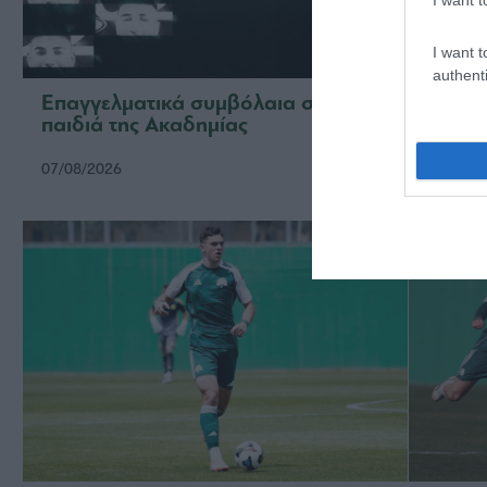
I want t
authenti
Επαγγελματικά συμβόλαια σε έξι
Ξεκίν
παιδιά της Ακαδημίας
07/08/2026
02/08/2