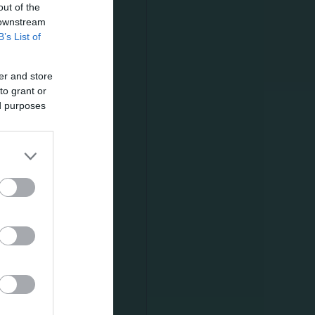
out of the
 downstream
B’s List of
διάρκεια της
er and store
ε την ασίστ
to grant or
ed purposes
ουργώντας
ους στο 57’.
ά από
ος,