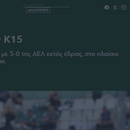
Η ΓΙΑ ΤΗΝ Κ15
ν Κ15
ε 3-0 της ΑΕΛ εκτός έδρας, στο πλαίσιο
ue.