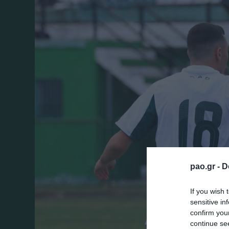
pao.gr -
D
If you wish 
sensitive in
confirm you
continue se