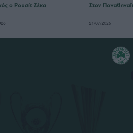
κός ο Ρουσίτ Ζέκα
Στον Παναθηναϊ
026
21/07/2026