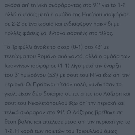
ανάσα απ’ τη νίκη σκοράροντας στο 91′ για το 1-2
αλλά αμέσως μετά η ομάδα της Ηπείρου ισοφάρισε
σε 2-2 σε ένα ωραίο και ενδιαφέρον παιχνίδι με
πολλές φάσεις και έντονο σασπένς στο τέλος.
Το Τριφύλλι άνοιξε το σκορ (0-1) στο 43′ με
τελείωμα του Ρομάνο από κοντά, αλλά η ομάδα των
Ιωαννίνων ισοφάρισε (1-1) λίγο μετά την έναρξη
του β’ ημιχρόνου (53′) με σουτ του Μίνα έξω απ’ την
περιοχή. Οι Πράσινοι πίεσαν πολύ, κυνήγησαν το
γκολ, είχαν δύο δοκάρια σε τετ α τετ του Λάζαρη και
σουτ του Νικολετόπουλου έξω απ’ την περιοχή και
τελικά σκόραραν στο 91′. Ο Λάζαρης βρέθηκε σε
θέση βολής και εκτέλεσε μέσα απ’ την περιοχή για το
1-2. Η χαρά των παικτών του Τριφυλλιού όμως