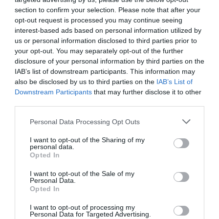
Νικολετόπουλος), Λάζαρης.
section to confirm your selection. Please note that after your
opt-out request is processed you may continue seeing
interest-based ads based on personal information utilized by
us or personal information disclosed to third parties prior to
your opt-out. You may separately opt-out of the further
disclosure of your personal information by third parties on the
IAB’s list of downstream participants. This information may
also be disclosed by us to third parties on the
IAB’s List of
Downstream Participants
that may further disclose it to other
third parties.
Please note that this website/app uses one or more Google
Personal Data Processing Opt Outs
services and may gather and store information including but
not limited to your visit or usage behaviour. You may click to
I want to opt-out of the Sharing of my
personal data.
grant or deny consent to Google and its third-party tags to
Opted In
use your data for below specified purposes in below Google
consent section.
I want to opt-out of the Sale of my
Personal Data.
Opted In
I want to opt-out of processing my
Personal Data for Targeted Advertising.