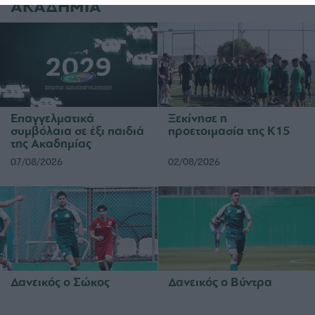
ΑΚΑΔΗΜΙΑ
Επαγγελματικά
Ξεκίνησε η
συμβόλαια σε έξι παιδιά
προετοιμασία της Κ15
της Ακαδημίας
07/08/2026
02/08/2026
Δανεικός ο Σώκος
Δανεικός ο Βύντρα