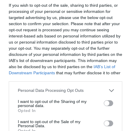
ανέλαβε να εκτελέσει ο Λόμπας, ο οποίος όμως
If you wish to opt-out of the sale, sharing to third parties, or
νικήθηκε απ’ τον Μωυσίδη. Όσο κι αν
processing of your personal or sensitive information for
targeted advertising by us, please use the below opt-out
προσπάθησαν μέχρι το φινάλε, οι παίκτες του
section to confirm your selection. Please note that after your
Τριφυλλιού δεν μπόρεσαν να βρουν τον δρόμο
opt-out request is processed you may continue seeing
interest-based ads based on personal information utilized by
προς τα δίχτυα με αποτέλεσμα να υποστούν τη
us or personal information disclosed to third parties prior to
δεύτερη ήττα στη σεζόν.
your opt-out. You may separately opt-out of the further
disclosure of your personal information by third parties on the
IAB’s list of downstream participants. This information may
ΑΕΚ
: Μωυσίδης, Λιγάτος, Γεωργίου, Μουρτζινός,
also be disclosed by us to third parties on the
IAB’s List of
Νίτσος, Αγκαλίου, Μάνος, Στεφανίδης,
Downstream Participants
that may further disclose it to other
Παπαδημητρίου, Πικέας, Τσουραμάνης.
third parties.
Please note that this website/app uses one or more Google
Personal Data Processing Opt Outs
Παναθηναϊκός
: Σταμέλλος, Αρβανιτάκης,
services and may gather and store information including but
Δημακόπουλος (72′ Τριγώνης), Γαζής, Βύντρα (60′
not limited to your visit or usage behaviour. You may click to
I want to opt-out of the Sharing of my
personal data.
grant or deny consent to Google and its third-party tags to
Κατσιούλας), Θεοχάρης, Λόμπας (72′ Μαυρίκος),
Opted In
use your data for below specified purposes in below Google
Ιωάννου, Γκρεμούτης (60′ Μαμάκος), Κίτσας,
consent section.
I want to opt-out of the Sale of my
Personal Data.
Κουρουνιώτης (51′ Ρεμούνδος).
Opted In