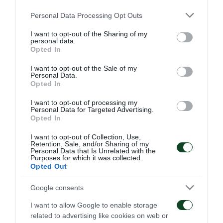
Please note that this website/app uses one or more Google
Personal Data Processing Opt Outs
services and may gather and store information including but
not limited to your visit or usage behaviour. You may click to
I want to opt-out of the Sharing of my
personal data.
grant or deny consent to Google and its third-party tags to
Opted In
use your data for below specified purposes in below Google
consent section.
I want to opt-out of the Sale of my
Personal Data.
Opted In
I want to opt-out of processing my
Personal Data for Targeted Advertising.
Opted In
I want to opt-out of Collection, Use,
Retention, Sale, and/or Sharing of my
Personal Data that Is Unrelated with the
Purposes for which it was collected.
Opted Out
Google consents
I want to allow Google to enable storage
related to advertising like cookies on web or