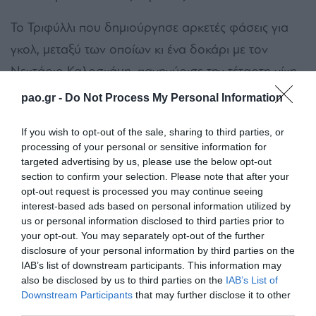
Το Τριφύλλι που δημιούργησε αρκετές φάσεις για
γκολ, μεταξύ των οποίων κι ένα δοκάρι με τον
Νεκτάριο Καλοσκάμη, πανηγύρισε την τέταρτη νίκη
του στο πρωτάθλημα τερματίζοντας στη δεύτερη
pao.gr -
Do Not Process My Personal Information
θέση της Α’ φάσης.
If you wish to opt-out of the sale, sharing to third parties, or
Παναθηναϊκός
: Αποστολάκης, Σκαρλατίδης (60′
processing of your personal or sensitive information for
targeted advertising by us, please use the below opt-out
Κορρές), Μακρυγιάννης, Ν. Καλοσκάμης,
section to confirm your selection. Please note that after your
Αποστόλου, Μπεβάρδος, Τακεσιάν, Μπρέγκου (70′
opt-out request is processed you may continue seeing
interest-based ads based on personal information utilized by
Πόθας), Νικολάου (70′ Πολιώνης), Ρομάνο (60′
us or personal information disclosed to third parties prior to
Σιάκκας), Τσατάλι (75′ Τσατάλι).
your opt-out. You may separately opt-out of the further
disclosure of your personal information by third parties on the
IAB’s list of downstream participants. This information may
also be disclosed by us to third parties on the
IAB’s List of
Downstream Participants
that may further disclose it to other
third parties.