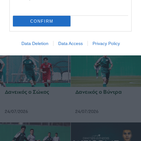
Επαγγελματικά
Ξεκίνησε η
CONFIRM
συμβόλαια σε έξι παιδιά
προετοιμασία της Κ15
της Ακαδημίας
07/08/2026
02/08/2026
Data Deletion
Data Access
Privacy Policy
Δανεικός ο Σώκος
Δανεικός ο Βύντρα
24/07/2026
24/07/2026