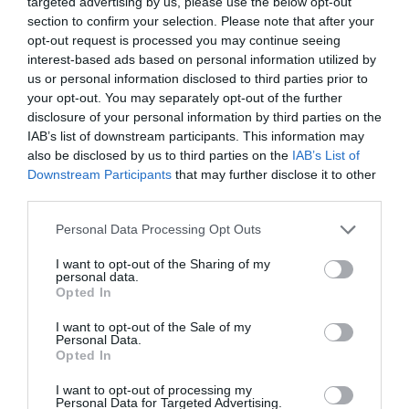
targeted advertising by us, please use the below opt-out
παιχνίδι, δεν απειλήθηκαν απ’ τον αντίπαλο, ενώ
section to confirm your selection. Please note that after your
opt-out request is processed you may continue seeing
είχαν και δοκάρι με τον Κουάλε.
interest-based ads based on personal information utilized by
us or personal information disclosed to third parties prior to
Αστέρας
: Ηλιόπουλος, Δέμος Χ. (55′ Μπερτζελέτος),
your opt-out. You may separately opt-out of the further
Δέμος Π. (70′ Πιέρρος), Λαμπρόπουλος, Κανάτας,
disclosure of your personal information by third parties on the
IAB’s list of downstream participants. This information may
Γκότσης, Αγγελής (40′ Νικητόπουλος), Κουνάδης,
also be disclosed by us to third parties on the
IAB’s List of
Μελέτσης, Λούντζης, Γκουμένης (70′ Δολιανίτης).
Downstream Participants
that may further disclose it to other
third parties.
Παναθηναϊκός
: Βάσος, Μπαλάκας (55′ Δούκας),
Please note that this website/app uses one or more Google
Personal Data Processing Opt Outs
Νίκας, Αθανασάκης, Πλατανίτης, Κουάλε, Ντάμζι,
services and may gather and store information including but
not limited to your visit or usage behaviour. You may click to
I want to opt-out of the Sharing of my
Παπακώστας (60′ Τσιρίλο), Σπαθάρης, Παροτσίδης,
personal data.
grant or deny consent to Google and its third-party tags to
Opted In
Νικολετόπουλος (60′ Αναστασίου).
use your data for below specified purposes in below Google
consent section.
I want to opt-out of the Sale of my
Personal Data.
Opted In
I want to opt-out of processing my
Personal Data for Targeted Advertising.