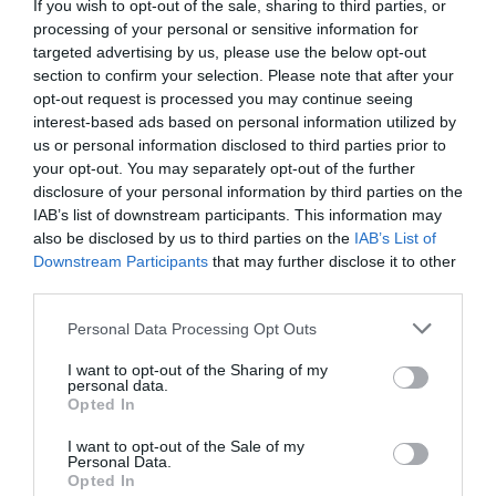
If you wish to opt-out of the sale, sharing to third parties, or
οριστικοποιηθεί μετά την ολοκλήρωση των
processing of your personal or sensitive information for
υπόλοιπων αναμετρήσεων που είναι
targeted advertising by us, please use the below opt-out
section to confirm your selection. Please note that after your
προγραμματισμένες για την Κυριακή.
opt-out request is processed you may continue seeing
interest-based ads based on personal information utilized by
Παναθηναϊκός:
Σπυρόπουλος, Ψαρρής (65΄
us or personal information disclosed to third parties prior to
Σουχλάκης), Αλ Νασασίμπι, Μπινιάρης, Σέμος,
your opt-out. You may separately opt-out of the further
disclosure of your personal information by third parties on the
Παπακώστας (54΄ Νταμπίζας), Μπλάτσος,
IAB’s list of downstream participants. This information may
Μανγκανιέλο (54΄ Τσιμερίκας), Κουρουνιώτης (65΄
also be disclosed by us to third parties on the
IAB’s List of
Downstream Participants
that may further disclose it to other
Χατζηκωνσταντίνου) , Αργυρόπουλος (65΄
third parties.
Βαμβακίδης), Ρεμούνδος
Please note that this website/app uses one or more Google
Personal Data Processing Opt Outs
services and may gather and store information including but
Πανσερραϊκός:
Μητρούσης, Μαύρος, Μόμτσιος,
not limited to your visit or usage behaviour. You may click to
I want to opt-out of the Sharing of my
personal data.
Κερεμίτσης, Λουτζιανιώτης, Κωνσταντινίδης,
grant or deny consent to Google and its third-party tags to
Opted In
use your data for below specified purposes in below Google
Χωλίδης, Μπαντής, Βανδήρας, Τσιλιγγίρης,
consent section.
I want to opt-out of the Sale of my
Σαββίδης
Personal Data.
Opted In