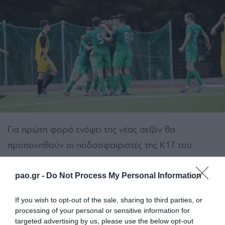
Για πρώτη φορά ενόψει της νέας σεζόν θα
προπονηθούν οι ποδοσφαιριστές της Κ17 του
Παναθηναϊκού την Τετάρτη στις 18:00. Τη Δευτέρα
υποβλήθηκαν σε τεστ για τον Covid-19, ενώ από
pao.gr -
Do Not Process My Personal Information
χθες πραγματοποιούν εργομετρικά στο «ΥΓΕΙΑ»
If you wish to opt-out of the sale, sharing to third parties, or
αλλά και τεστ φυσικής κατάστασης. Η διαδικασία
processing of your personal or sensitive information for
targeted advertising by us, please use the below opt-out
συνεχίστηκε σήμερα και αναμένεται να ολοκληρωθεί