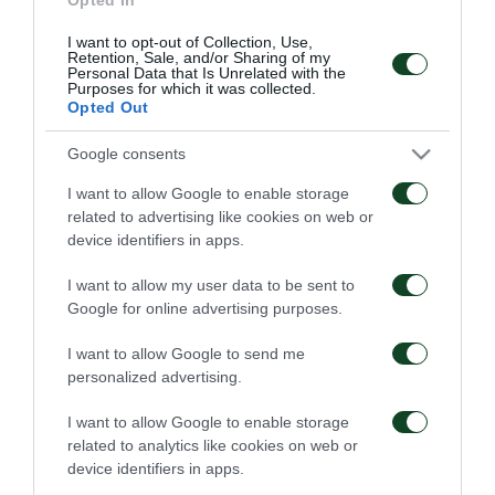
πρώτης προπόνησης των ομάδων Κ15 και Κ16 και
I want to opt-out of Collection, Use,
πρόκειται να πραγματοποιηθεί στις 3 Αυγούστου.
Retention, Sale, and/or Sharing of my
Personal Data that Is Unrelated with the
Όσο για την αιμοληψία και τα τεστ αυτών των
Purposes for which it was collected.
Opted Out
ηλικιακών κατηγοριών, προγραμματίστηκαν για τις
31 Ιουλίου.
Google consents
I want to allow Google to enable storage
related to advertising like cookies on web or
device identifiers in apps.
ΑΚΑΔΗΜΙΑ
I want to allow my user data to be sent to
Google for online advertising purposes.
I want to allow Google to send me
personalized advertising.
I want to allow Google to enable storage
Ξεκίνησε η
Δανεικός ο Σώκος
related to analytics like cookies on web or
προετοιμασία της Κ15
device identifiers in apps.