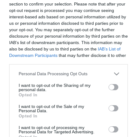
section to confirm your selection. Please note that after your
αύριο.
opt-out request is processed you may continue seeing
interest-based ads based on personal information utilized by
Αναλυτικά το φετινό ρόστερ της Κ17 αποτελούν οι:
us or personal information disclosed to third parties prior to
your opt-out. You may separately opt-out of the further
Τάσος Αλεβιζάκης, Αχιλλέας Αλχατζίδης, Κώστας
disclosure of your personal information by third parties on the
Βολάκης, Βαγγέλης Δήμος, Βασίλης Δρανδάκης,
IAB’s list of downstream participants. This information may
also be disclosed by us to third parties on the
IAB’s List of
Γρηγόρης Ζεϊμπέκης, Χρήστος Καλλέργης, Γιώργος
Downstream Participants
that may further disclose it to other
Καλός, Δημήτρης Καλοσκάμης, Αρσένης
third parties.
Καπαματζιάν, Γιώργος Κυριόπουλος, Χρήστος
Please note that this website/app uses one or more Google
Personal Data Processing Opt Outs
Λιατίφης, Θανάσης Νταμπίζας, Νικήτας Πάλμος,
services and may gather and store information including but
not limited to your visit or usage behaviour. You may click to
I want to opt-out of the Sharing of my
Νίκος Παναγάκος, Γιώργος Παπανικολόπουλος,
personal data.
grant or deny consent to Google and its third-party tags to
Opted In
Θανάσης Προδρομίτης, Τάσος Συμεωνίδης, Νίκος
use your data for below specified purposes in below Google
consent section.
I want to opt-out of the Sale of my
Τσεβάς, Κώστας Τσιαβός, Φώτης Χαχούλης,
Personal Data.
Opted In
Δημήτρης Ψύλλας.
I want to opt-out of processing my
Να σημειωθεί πως τροποποιήθηκε η ημερομηνία της
Personal Data for Targeted Advertising.
Opted In