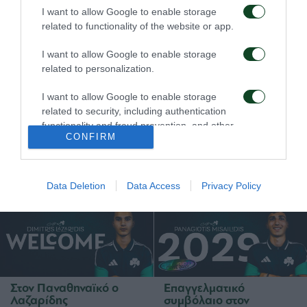
02/08/2026
24/07/2026
I want to allow Google to enable storage
related to functionality of the website or app.
I want to allow Google to enable storage
related to personalization.
I want to allow Google to enable storage
related to security, including authentication
functionality and fraud prevention, and other
Δανεικός ο Βύντρα
Δανεικός ο Ρουσίτ Ζέκα
CONFIRM
user protection.
24/07/2026
24/07/2026
Data Deletion
Data Access
Privacy Policy
Στον Παναθηναϊκό ο
Επαγγελματικό
Λαζαρίδης
συμβόλαιο στον