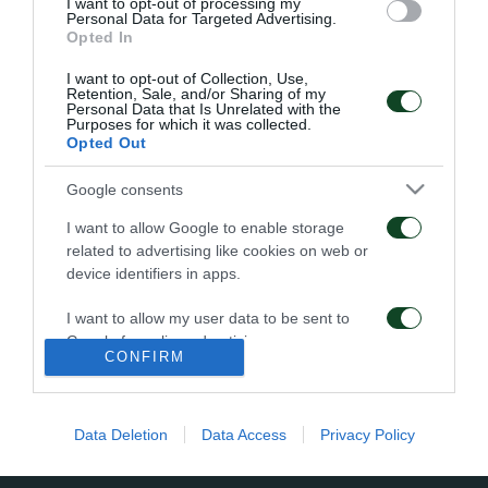
I want to opt-out of processing my
ακολούθησαν οι Χριστοδουλόπουλος,
Personal Data for Targeted Advertising.
Opted In
Πετρόπουλος, Σεϊταρίδης και Γκοβού. Κατά την
διάρκεια του οικογενειακού διπλού, ο Σιμάο υπέστη
I want to opt-out of Collection, Use,
Retention, Sale, and/or Sharing of my
διάστρεμμα στον δεξί αστράγαλο και εγκατέλειψε το
Personal Data that Is Unrelated with the
Purposes for which it was collected.
πρόγραμμα. Η κατάσταση του θα εκτιμηθεί με
Opted Out
μεγαλύτερη ακρίβεια αύριο.
Google consents
I want to allow Google to enable storage
related to advertising like cookies on web or
device identifiers in apps.
ΑΡΧΕΙΟ
I want to allow my user data to be sent to
Google for online advertising purposes.
ΠΑΕ ΠΑΝΑΘΗΝΑΪΚΟΣ
CONFIRM
PANATHINAIKOS FC
I want to allow Google to send me
personalized advertising.
Data Deletion
Data Access
Privacy Policy
I want to allow Google to enable storage
related to analytics like cookies on web or