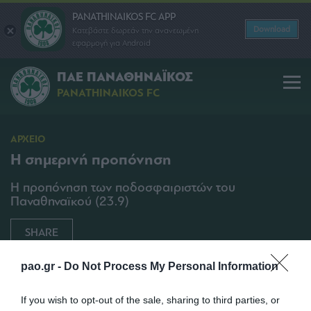
PANATHINAIKOS FC APP
Download
Κατεβάστε δωρεάν την ανανεωμένη
εφαρμογή για Android
ΠΑΕ ΠΑΝΑΘΗΝΑΪΚΟΣ
PANATHINAIKOS FC
ΑΡΧΕΙΟ
Η σημερινή προπόνηση
Η προπόνηση των ποδοσφαιριστών του
Παναθηναϊκού (23.9)
SHARE
23/09/2010 | 17:15
pao.gr -
Do Not Process My Personal Information
If you wish to opt-out of the sale, sharing to third parties, or