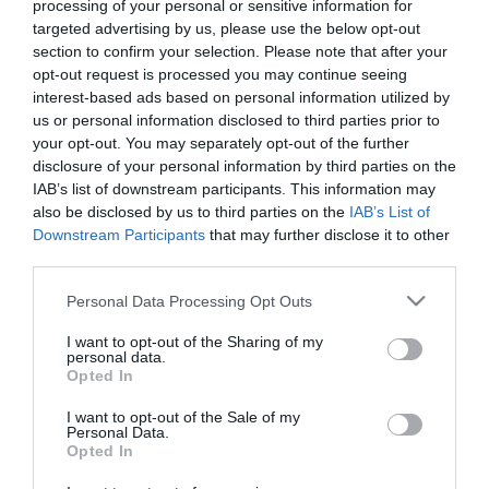
processing of your personal or sensitive information for
targeted advertising by us, please use the below opt-out
section to confirm your selection. Please note that after your
opt-out request is processed you may continue seeing
interest-based ads based on personal information utilized by
us or personal information disclosed to third parties prior to
your opt-out. You may separately opt-out of the further
disclosure of your personal information by third parties on the
IAB’s list of downstream participants. This information may
also be disclosed by us to third parties on the
IAB’s List of
Downstream Participants
that may further disclose it to other
Στη σημερινή προπόνηση στο Αθλητικό Κέντρο της
third parties.
Παιανίας, οι ποδοσφαιριστές του Παναθηναϊκού
Please note that this website/app uses one or more Google
Personal Data Processing Opt Outs
services and may gather and store information including but
έκαναν ζέσταμα, στη συνέχεια εκτέλεσαν ασκήσεις
not limited to your visit or usage behaviour. You may click to
I want to opt-out of the Sharing of my
personal data.
πάνω στα τελειώματα των φάσεων με σέντρες και
grant or deny consent to Google and its third-party tags to
Opted In
use your data for below specified purposes in below Google
ακολούθως έπαιξαν δίτερμα στα ¾ του γηπέδου.
consent section.
I want to opt-out of the Sale of my
Στη προπόνηση συμμετείχαν και οι Φέτσης, Λαντο
Personal Data.
Opted In
Φουσου και Σταμπολζίεφ ενώ ατομικό πρόγραμμα