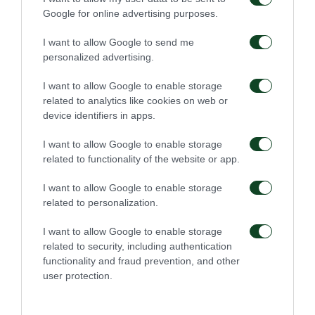
Google for online advertising purposes.
19:30)
η διάθεση ξεκίνησε από σήμερα Δευτέρα 2/2
έως και την Πέμπτη 5/2 μόνο μέσω web και με
I want to allow Google to send me
personalized advertising.
προτεραιότητα στα Μέλη της Παναθηναϊκής
Συμμαχίας. Από την Παρασκευή 6/2 έως την Πέμπτη
I want to allow Google to enable storage
related to analytics like cookies on web or
19/2 η διάθεση ξεκινά και από τα εκδοτήρια της
device identifiers in apps.
Θύρας 4 και πάλι με προτεραιότητα στα Μέλη. Από
I want to allow Google to enable storage
την Παρασκευή 20/2 όλοι οι φίλαθλοι θα μπορούν
related to functionality of the website or app.
να προμηθεύονται τα εισιτήρια τους τόσο
I want to allow Google to enable storage
ηλεκτρονικά
όσο και από τα εκδοτήρια της
related to personalization.
Λεωφόρου με το ίδιο ωράριο λειτουργίας που
I want to allow Google to enable storage
αναφέρεται παραπάνω.
Κάθε φίλαθλος δικαιούται 1
related to security, including authentication
εισιτήριο στο όνομά του.
functionality and fraud prevention, and other
user protection.
Οι τιμές των εισιτηρίων Παναθηναϊκός – Ολυμπιακός
είναι οι ακόλουθες: