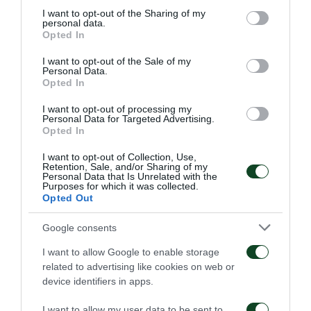
Παναιτωλικός είναι οι ακόλουθες:
not limited to your visit or usage behaviour. You may click to
I want to opt-out of the Sharing of my
personal data.
grant or deny consent to Google and its third-party tags to
Opted In
Θύρα 6,7,13,14 για τα Μέλη 10Ευρώ για τους
use your data for below specified purposes in below Google
consent section.
υπόλοιπους φιλάθλους 15Ευρώ
I want to opt-out of the Sale of my
Personal Data.
Opted In
Θύρα 1, 5Β, 8Α, 12 για τα Μέλη 12Ευρώ για τους
I want to opt-out of processing my
υπόλοιπους φιλάθλους 15Ευρώ
Personal Data for Targeted Advertising.
Opted In
Θύρα 2,4,5Α, 9, 11 για τα Μέλη 20Ευρώ, για τους
I want to opt-out of Collection, Use,
υπόλοιπους φιλάθλους 25Ευρώ
Retention, Sale, and/or Sharing of my
Personal Data that Is Unrelated with the
Purposes for which it was collected.
Θύρα 10 για τα Μέλη 30Ευρώ, για τους υπόλοιπους
Opted Out
φιλάθλους 40Ευρώ
Google consents
Θύρα 3, για τα Μέλη 50Ευρώ, για τους υπόλοιπους
I want to allow Google to enable storage
related to advertising like cookies on web or
φιλάθλους 60Ευρώ
device identifiers in apps.
Για τον αγώνα με αντίπαλο τον Ολυμπιακό (22/2,
I want to allow my user data to be sent to