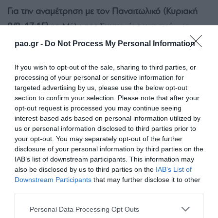
Για την αναμέτρηση με τον Παναιτωλικό (Κυριακή
8/2, 17:15)
τα Μέλη της Συμμαχίας μπορούν να
προμηθεύονται τα εισιτήριά τους ηλεκτρονικά από
pao.gr -
Do Not Process My Personal Information
σήμερα Δευτέρα 2/2 έως και αύριο Τρίτη 3/2. Από
If you wish to opt-out of the sale, sharing to third parties, or
την Τετάρτη 4/2 μέχρι και την έναρξη της
processing of your personal or sensitive information for
αναμέτρησης εισιτήρια θα μπορούν να
targeted advertising by us, please use the below opt-out
section to confirm your selection. Please note that after your
προμηθεύονται όλοι οι φίλαθλοι τόσο στο
web
όσο
opt-out request is processed you may continue seeing
και στα εκδοτήρια του γηπέδου (Θύρα 4) με
interest-based ads based on personal information utilized by
us or personal information disclosed to third parties prior to
ωράριο λειτουργίας τις καθημερινές 9:30-17:30, το
your opt-out. You may separately opt-out of the further
Σάββατο 10:00-16:00 και την ημέρα του αγώνα
disclosure of your personal information by third parties on the
IAB’s list of downstream participants. This information may
10:00-17:15.
Κάθε φίλαθλος δικαιούται έως 4
also be disclosed by us to third parties on the
IAB’s List of
εισιτήρια στο όνομά του.
Downstream Participants
that may further disclose it to other
third parties.
Οι τιμές των εισιτηρίων Παναθηναϊκός –
Please note that this website/app uses one or more Google
Personal Data Processing Opt Outs
services and may gather and store information including but