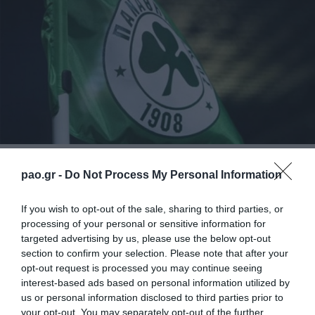
Η ΠΑΕ ΠΑΝΑΘΗΝΑΪΚΟΣ ενημερώνει τους
pao.gr -
Do Not Process My Personal Information
φιλάθλους για την έναρξη της διάθεσης εισιτηρίων
If you wish to opt-out of the sale, sharing to third parties, or
για τον εκτός έδρας αγώνα
Σταντάρ Λιέγης –
processing of your personal or sensitive information for
Παναθηναϊκός
, (30/7, γήπεδο Stade Maurice
targeted advertising by us, please use the below opt-out
Dufrasne, τοπική ώρα 20:00) για τον 3ο
section to confirm your selection. Please note that after your
opt-out request is processed you may continue seeing
προκριματικό του UEFA Champions League.
interest-based ads based on personal information utilized by
us or personal information disclosed to third parties prior to
Οι φίλαθλοι μπορούν να προμηθεύονται
your opt-out. You may separately opt-out of the further