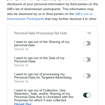
disclosure of your personal information by third parties on the
μεμονωμένα τα εισιτήρια του αγώνα από τα
IAB’s list of downstream participants. This information may
εκδοτήρια στη
Θύρα 4
της Λεωφόρου, από
σήμερα
also be disclosed by us to third parties on the
IAB’s List of
Downstream Participants
that may further disclose it to other
στις 15:00 έως τις 18:00, αύριο
Παρασκευή
25/7
third parties.
από τις 10:00 έως τις 18:00, το
Σάββατο
26/7 από
Please note that this website/app uses one or more Google
Personal Data Processing Opt Outs
τις 10:00 έως τις 15:00 και τη
Δευτέρα
28/7 από τις
services and may gather and store information including but
10:00 έως τις 16:00.
not limited to your visit or usage behaviour. You may click to
I want to opt-out of the Sharing of my
personal data.
grant or deny consent to Google and its third-party tags to
Opted In
use your data for below specified purposes in below Google
Το εισιτήριο κοστίζει
5 Ευρώ
και -βάσει των
consent section.
I want to opt-out of the Sale of my
κανονισμών της UEFA- για την αγορά κάθε
Personal Data.
Opted In
εισιτηρίου ο φίλαθλος χρειάζεται να προσκομίσει τα
ακόλουθα στοιχεία μετακίνησης: την
αεροπορική
I want to opt-out of processing my
Personal Data for Targeted Advertising.
εταιρεία
, τον
αριθμό πτήσης
, την
ημερομηνία
και την
Opted In
ώρα
αναχώρησης
, όπως επίσης τα ίδια ακριβώς
I want to opt-out of Collection, Use,
Retention, Sale, and/or Sharing of my
στοιχεία της
επιστροφής
του, μαζί με την
διεύθυνση
Personal Data that Is Unrelated with the
Purposes for which it was collected.
διαμονής
του στο εξωτερικό.
Opted Out