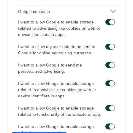
Ο
αριθμός ταυτότητας ή διαβατηρίου
είναι
Google consents
απαραίτητος.
I want to allow Google to enable storage
related to advertising like cookies on web or
Σχετικά με τους φιλάθλους μας που διαμένουν στο
device identifiers in apps.
εξωτερικό
, η ΠΑΕ ΠΑΝΑΘΗΝΑΪΚΟΣ ενημερώνει
I want to allow my user data to be sent to
πως θα λειτουργήσει σημείο διάθεσης εισιτηρίων
Google for online advertising purposes.
(
box office
) στην είσοδο της Θύρας των
I want to allow Google to send me
φιλοξενούμενων φιλάθλων του Παναθηναϊκού (16),
personalized advertising.
το οποίο θα διαθέτει εισιτήρια
την ημέρα του
I want to allow Google to enable storage
αγώνα
, για διάστημα 2 ωρών, από τις
18:00
έως τις
related to analytics like cookies on web or
device identifiers in apps.
20:00
ώρα έναρξης της αναμέτρησης.
I want to allow Google to enable storage
Το κόστος του εισιτηρίου είναι 5 Ευρώ, με τον
related to functionality of the website or app.
αριθμό ταυτότητας ή διαβατηρίου να είναι
I want to allow Google to enable storage
απαραίτητος για την αγορά.
related to personalization.