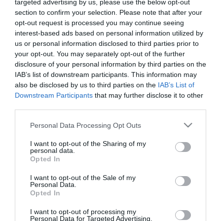
targeted advertising by us, please use the below opt-out
section to confirm your selection. Please note that after your
opt-out request is processed you may continue seeing
interest-based ads based on personal information utilized by
us or personal information disclosed to third parties prior to
your opt-out. You may separately opt-out of the further
disclosure of your personal information by third parties on the
IAB’s list of downstream participants. This information may
also be disclosed by us to third parties on the
IAB’s List of
Downstream Participants
that may further disclose it to other
third parties.
Στη σημερινή προπόνηση στο Αθλητικό Κέντρο της
Please note that this website/app uses one or more Google
Personal Data Processing Opt Outs
Παιανίας, το πρόγραμμα για τους ποδοσφαιριστές
services and may gather and store information including but
not limited to your visit or usage behaviour. You may click to
I want to opt-out of the Sharing of my
του Παναθηναϊκού περιελάμβανε: ζέσταμα, ασκήσεις
personal data.
grant or deny consent to Google and its third-party tags to
Opted In
φυσικής κατάστασης, δίτερμα με περιορισμούς και
use your data for below specified purposes in below Google
consent section.
ελεύθερο δίτερμα στο μισό γήπεδο. Οι Δημούτσος
I want to opt-out of the Sale of my
Personal Data.
και οι Ιωαννίσης ακολούθησαν πρόγραμμα
Opted In
αποθεραπείας, ενώ ο Σπυρόπουλος υποβλήθηκε σε
I want to opt-out of processing my
Personal Data for Targeted Advertising.