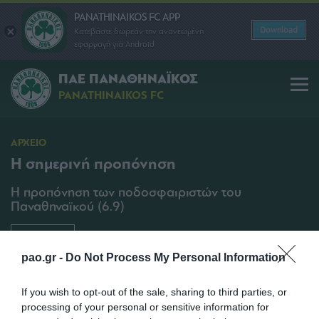
PANATHINAIKOS FC APP
Download
Κατεβάστε δωρεάν την ανανεωμένη
εφαρμογή για Android
ΠΑΕ ΠΑΝΑΘΗΝΑΪΚΟΣ
PANATHINAIKOS FC
ΑΡΧΕΙΟ
Η σημερινή προπόνηση
Η προπόνηση των ποδοσφαιριστών του
Παναθηναϊκού (6.9)
SHARE
pao.gr -
Do Not Process My Personal Information
06/09/2010 | 18:05
If you wish to opt-out of the sale, sharing to third parties, or
processing of your personal or sensitive information for