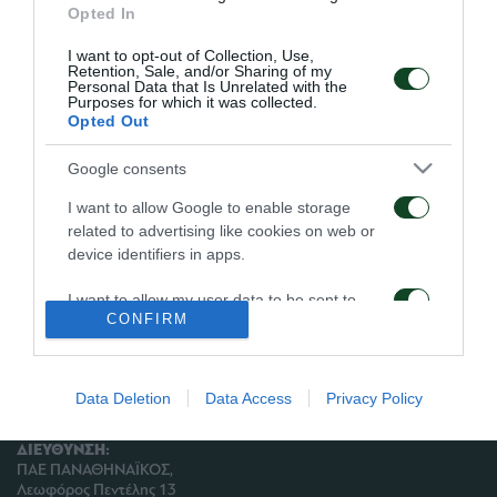
θεραπεία καθώς διαπιστώθηκε ότι έχει υποστεί
Opted In
διάταση έσω πλαγίου του αριστερού γόνατος. Στη
I want to opt-out of Collection, Use,
Retention, Sale, and/or Sharing of my
προπόνηση συμμετείχαν και οι Σταμπολζίεφ,
Personal Data that Is Unrelated with the
Purposes for which it was collected.
Φέτσης, Μπουτζίκος και Κουσίδης.
Opted Out
Google consents
I want to allow Google to enable storage
ΑΡΧΕΙΟ
related to advertising like cookies on web or
device identifiers in apps.
ΠΑΕ ΠΑΝΑΘΗΝΑΪΚΟΣ
I want to allow my user data to be sent to
PANATHINAIKOS FC
CONFIRM
Google for online advertising purposes.
I want to allow Google to send me
personalized advertising.
Data Deletion
Data Access
Privacy Policy
I want to allow Google to enable storage
ΔΙΕΥΘΥΝΣΗ:
related to analytics like cookies on web or
ΠΑΕ ΠΑΝΑΘΗΝΑΪΚΟΣ,
device identifiers in apps.
Λεωφόρος Πεντέλης 13