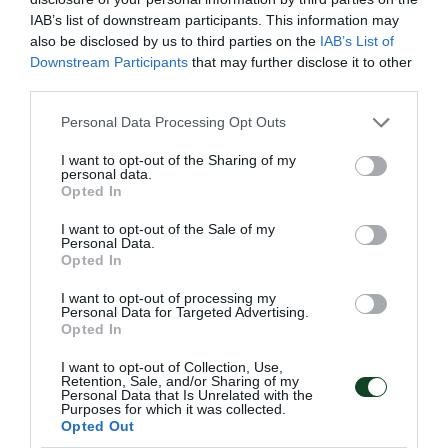
IAB’s list of downstream participants. This information may
με ξένες σειρές, παιδικά και ντοκιμαντέρ. Και όλα
also be disclosed by us to third parties on the
IAB’s List of
αυτά στην μοναδική τιμή των 299 Ευρώ για ένα
Downstream Participants
that may further disclose it to other
third parties.
ολόκληρο χρόνο αντί 626,4 Ευρώ που στοιχίζει
Please note that this website/app uses one or more Google
κανονικά.
Personal Data Processing Opt Outs
services and may gather and store information including but
not limited to your visit or usage behaviour. You may click to
I want to opt-out of the Sharing of my
Nova Επίγεια sports
: Δείτε φέτος μεγάλα ματς του
personal data.
grant or deny consent to Google and its third-party tags to
Opted In
Παναθηναϊκού στην SuperLeague ΟΠΑΠ αλλά και
use your data for below specified purposes in below Google
consent section.
I want to opt-out of the Sale of my
αποκλειστικές ζωντανές μεταδόσεις από τις
Personal Data.
Opted In
μεγαλύτερες ποδοσφαιρικές διοργανώσεις του
κόσμου. Μαζί με την καλύτερη πρωινή ζώνη
I want to opt-out of processing my
Personal Data for Targeted Advertising.
παιδικού προγράμματος στην μοναδική τιμή των
Opted In
149 Ευρώ για ένα ολόκληρο χρόνο αντί 298,8
I want to opt-out of Collection, Use,
Retention, Sale, and/or Sharing of my
Ευρώ που στοιχίζει κανονικά.
Personal Data that Is Unrelated with the
Purposes for which it was collected.
Opted Out
Αποκλειστική διάθεση στα καταστήματα: