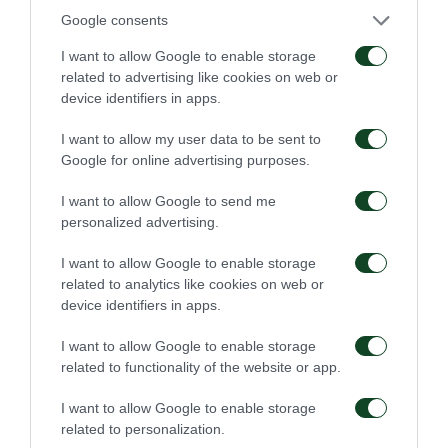
Google consents
Γήπεδο “Απόστολος Νικολαΐδης”,
Τσόχα θύρα 9-11
I want to allow Google to enable storage
Τηλ: 210-64.37.333
related to advertising like cookies on web or
device identifiers in apps.
Πρατήριο Περισσού
, Βυζαντινών Αυτοκρατόρων 31
Τηλ: 210-64.70.970
I want to allow my user data to be sent to
Google for online advertising purposes.
Μοναστηράκι,
Πανδρόσου 47
I want to allow Google to send me
Τηλ: 210 32.16.230
personalized advertising.
Στο
www.greenteam.gr
και τηλεφωνικά στο 210
I want to allow Google to enable storage
related to analytics like cookies on web or
64.70.970
device identifiers in apps.
Για περισσότερες πληροφορίες απευθυνθείτε στο
I want to allow Google to enable storage
related to functionality of the website or app.
τηλ: 18345
I want to allow Google to enable storage
related to personalization.