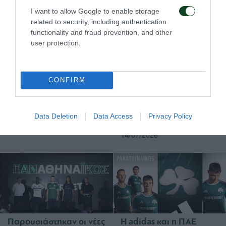
ΕΜΠΟΡΙΚΑ
I want to allow Google to enable storage
related to security, including authentication
functionality and fraud prevention, and other
user protection.
CONFIRM
Η νέα τρίτη εμφάνιση
Η νέα εκτός έδρας
του Παναθηναϊκού για
εμφάνιση του
τη σεζόν 2026/27
Παναθηναϊκού για τη
Data Deletion
Data Access
Privacy Policy
σεζόν 2026/27
14/07/2026
14/07/2026
Παρουσιάστηκαν οι νέες
Η adidas και η ΠΑΕ