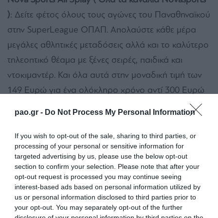
)
: Δείτε φέτος όλους τους αγώνες του Παναθηναϊκού
στην SuperLeague ΟΠΑΠ.
Απολαύστε κάθε μέρα
μεγάλες αθλητικές μεταδόσεις αλλά και το καλύτερο
τηλεοπτικό θέαμα με ξένες σειρές, παιδικά και
ντοκιμαντέρ. Και όλα αυτά στην μοναδική τιμή των
149 Ευρώ για ένα ολόκληρο χρόνο αντί 300 Ευρώ
που στοιχίζει κανονικά. Απαραίτητη προϋπόθεση
pao.gr -
Do Not Process My Personal Information
γιοα την απόκτηση των καναλιών Novasports σε
αυτή την τιμή είναι να είστε συνδρομητής Nova
If you wish to opt-out of the sale, sharing to third parties, or
processing of your personal or sensitive information for
3Play.
targeted advertising by us, please use the below opt-out
section to confirm your selection. Please note that after your
Nova Sports pack
: Δείτε φέτος όλους τους αγώνες
opt-out request is processed you may continue seeing
του Παναθηναϊκού στην SuperLeague ΟΠΑΠ.
interest-based ads based on personal information utilized by
us or personal information disclosed to third parties prior to
Απολαύστε κάθε μέρα μεγάλες αθλητικές
your opt-out. You may separately opt-out of the further
μεταδόσεις αλλά και το καλύτερο τηλεοπτικό θέαμα
disclosure of your personal information by third parties on the