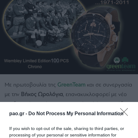
Με πρωτοβουλία της
GreenTeam
και σε συνεργασία
με την
Βήχος Ωρολόγια
, επανακυκλοφορεί με νέο
σχεδιασμό το επίσημο επετειακό ρολόι της ομάδας
του
Wembley
για τη συμπλήρωση 40 χρόνων από
pao.gr -
Do Not Process My Personal Information
την χρυσή πορεία του
Παναθηναϊκού
μέχρι τον
If you wish to opt-out of the sale, sharing to third parties, or
τελικό
του Κυπέλλου Πρωταθλητριών
. Η νέα
processing of your personal or sensitive information for