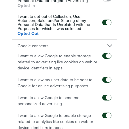
Personal Data for Targeted Advertising.
O συλλεκτικός χρονογράφος του Wembley
Opted In
διατίθεται σε όλα τα καταστήματα της Greenteam,
I want to opt-out of Collection, Use,
Retention, Sale, and/or Sharing of my
τηλεφωνικά στο 210-64.70.970, ηλεκτρονικά στο
Personal Data that Is Unrelated with the
Purposes for which it was collected.
www.greenteam.gr
και
www.vichosgroup.gr
και σε
Opted Out
επιλεγμένα σημεία σε όλη την Ελλάδα.
Google consents
I want to allow Google to enable storage
related to advertising like cookies on web or
device identifiers in apps.
ΕΜΠΟΡΙΚΑ
I want to allow my user data to be sent to
Google for online advertising purposes.
I want to allow Google to send me
personalized advertising.
I want to allow Google to enable storage
Η νέα τρίτη εμφάνιση
Η νέα εκτός έδρας
του Παναθηναϊκού για
εμφάνιση του
related to analytics like cookies on web or
τη σεζόν 2026/27
Παναθηναϊκού για τη
device identifiers in apps.