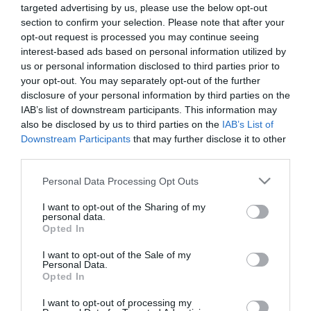
έκδοση, είναι συλλεκτικός χρονογράφος
Vostok-
targeted advertising by us, please use the below opt-out
section to confirm your selection. Please note that after your
Europe
και φέρει το νέο μηχανισμό MIYOTA 6S30
opt-out request is processed you may continue seeing
ειδικά διαμορφωμένο για τα σύγχρονα ρολόγια
interest-based ads based on personal information utilized by
us or personal information disclosed to third parties prior to
μεγάλου μεγέθους. Με πιστοποίηση
your opt-out. You may separately opt-out of the further
αδιαβροχότητας έως 20 ATM, το κάθε ρολόι έχει
disclosure of your personal information by third parties on the
IAB’s list of downstream participants. This information may
στο καντράν το χρυσό τριφύλλι του Wembley και
also be disclosed by us to third parties on the
IAB’s List of
στο πίσω καπάκι χαραγμένα τα ονόματα όλων των
Downstream Participants
that may further disclose it to other
third parties.
παικτών της θρυλικής ομάδας. Το συλλεκτικό ρολόι
Please note that this website/app uses one or more Google
κυκλοφορεί σε περιορισμένη έκδοση 100 τεμαχίων,
Personal Data Processing Opt Outs
services and may gather and store information including but
διατίθεται με ενσωματωμένο δερμάτινο λουρί.
not limited to your visit or usage behaviour. You may click to
I want to opt-out of the Sharing of my
personal data.
grant or deny consent to Google and its third-party tags to
Προσφέρεται σε πολυτελή συσκευασία με το
Opted In
use your data for below specified purposes in below Google
τριφύλλι σε χρυσή απόχρωση πάνω στο κουτί και
consent section.
I want to opt-out of the Sale of my
Personal Data.
συνοδεύεται από διετή εγγύηση της επίσημης
Opted In
αντιπροσωπείας.
I want to opt-out of processing my