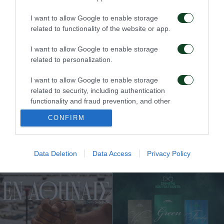
σεζόν 2026/27
14/07/2026
I want to allow Google to enable storage
14/07/2026
related to functionality of the website or app.
I want to allow Google to enable storage
related to personalization.
I want to allow Google to enable storage
related to security, including authentication
functionality and fraud prevention, and other
Παρουσιάστηκαν οι νέες
Η adidas και η ΠΑΕ
εμφανίσεις της σεζόν
Παναθηναϊκός
user protection.
CONFIRM
2026/27 στην καρδιά
παρουσιάζουν τη νέα
της Αθήνας
εντός εδρας εμφάνιση
για τη σεζόν 2026/27
13/07/2026
13/07/2026
Data Deletion
Data Access
Privacy Policy