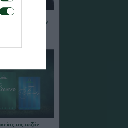
 οι νέες
σεζόν 2026/27 στην
ας
ρκείας της σεζόν