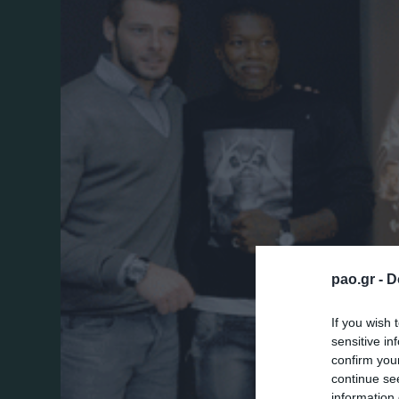
pao.gr -
D
If you wish 
sensitive in
confirm you
continue se
information 