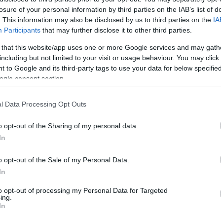
losure of your personal information by third parties on the IAB’s list of
. This information may also be disclosed by us to third parties on the
IA
ιά από τον Παναθηναϊκό
» η
GreenTeam
συμμετείχε στ
Participants
that may further disclose it to other third parties.
ε το επίσημο ρολόι του Παναθηναϊκού σε δύο εκδόσεις
 that this website/app uses one or more Google services and may gath
including but not limited to your visit or usage behaviour. You may click 
 to Google and its third-party tags to use your data for below specifi
ogle consent section.
σαν ο Διευθύνων Σύμβουλος της
GreenTeam
κ. Βασίλης
χων κ. Βασίλης Κωνσταντίνου, εκπρόσωποι των παλα
l Data Processing Opt Outs
όπουλος, Βαγγέλης Πανάκης και Τότης Φιλακούρης, κα
o opt-out of the Sharing of my personal data.
κ. Βήχος.
In
ίπτερο επισκέφτηκαν οι ποδοσφαιριστές του Παναθηναϊκ
o opt-out of the Sale of my Personal Data.
ίμασαν τα νέα συλλεκτικά ρολόγια του Παναθηναϊκού, 
In
ου τους περίμενε και συμμετείχαν στην κλήρωση που
to opt-out of processing my Personal Data for Targeted
ing.
ρευρισκόμενους με δώρα από τη
GreenTeam
και τη Βή
In