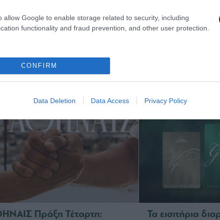
o allow Google to enable storage related to security, including
 εκτός έδρας εμφάνιση του
Παρουσιάστηκαν
cation functionality and fraud prevention, and other user protection.
ηναϊκού για τη σεζόν
εμφανίσεις της 
/27
καρδιά της Αθήν
026
13/07/2026
CONFIRM
Data Deletion
Data Access
Privacy Policy
ΗΝΑΙΣ Πράξη Τέταρτη:
Τα εισιτήρια δια