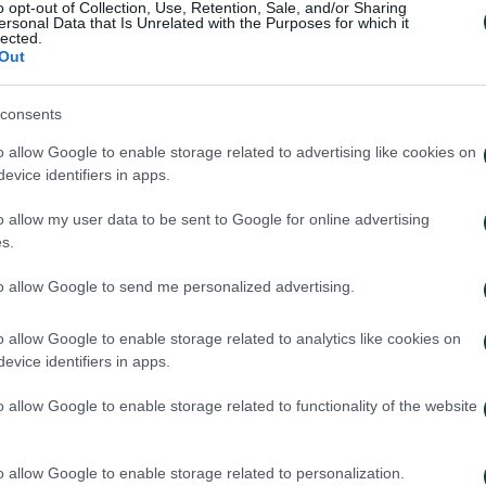
o opt-out of Collection, Use, Retention, Sale, and/or Sharing
ersonal Data that Is Unrelated with the Purposes for which it
lected.
 διακριτικά χρώματα του Παναθηναϊκού, θα διατίθενται
Out
της
GreenTeam
, της Βήχος Ωρολόγια και σε επιλεγμένα 
consents
o allow Google to enable storage related to advertising like cookies on
evice identifiers in apps.
o allow my user data to be sent to Google for online advertising
s.
to allow Google to send me personalized advertising.
o allow Google to enable storage related to analytics like cookies on
evice identifiers in apps.
o allow Google to enable storage related to functionality of the website
o allow Google to enable storage related to personalization.