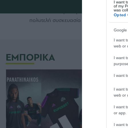
I want t
of my P
was col
Τα συλλεκτικά ρολόγια με το σήμα και τα
Opted 
πολυτελή συσκευασία στα καταστήματα 
Google 
I want t
web or d
ΕΜΠΟΡΙΚΑ
I want t
purpose
I want 
I want t
web or d
I want t
or app.
I want t