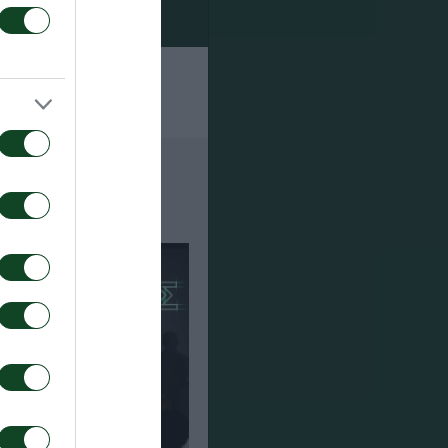
 σε
σημεία.