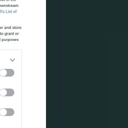
 downstream
B’s List of
ην έκθεση
er and store
to grant or
ed purposes
ιμάχων, οι
θώς και ο
ού Djibril
μοίρασαν
χος