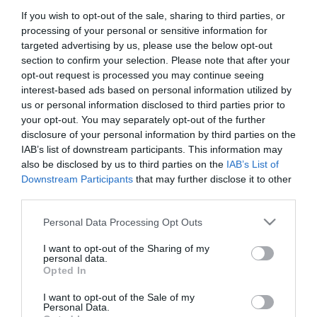
όπου ισχύει το οικογενειακό πακέτο Καρτών
If you wish to opt-out of the sale, sharing to third parties, or
Διαρκείας (1 κάρτα γονέα και 1 παιδική), ο φίλαθλος
processing of your personal or sensitive information for
targeted advertising by us, please use the below opt-out
μπορεί να πάρει το πακέτο χωρίς επιβάρυνση,
section to confirm your selection. Please note that after your
εφόσον υπάρχει διαθεσιμότητα θέσεων και
opt-out request is processed you may continue seeing
interest-based ads based on personal information utilized by
πληρούνται οι προϋποθέσεις (η παιδική κάρτα ισχύει
us or personal information disclosed to third parties prior to
για ηλικίες έως 12 ετών).
your opt-out. You may separately opt-out of the further
disclosure of your personal information by third parties on the
Σε περίπτωση που κάποιος επιθυμεί να αποκτήσει
IAB’s list of downstream participants. This information may
also be disclosed by us to third parties on the
IAB’s List of
Κάρτα Διαρκείας σε θύρα υψηλότερης αξίας, θα
Downstream Participants
that may further disclose it to other
επιβαρύνεται με την διαφορά αξίας που προκύπτει.
third parties.
Please note that this website/app uses one or more Google
Personal Data Processing Opt Outs
Τέλος, επισημαίνεται ότι κάθε εξαργύρωση αφορά
services and may gather and store information including but
σε μία Κάρτα Διαρκείας. Άθροιση πολλαπλών
not limited to your visit or usage behaviour. You may click to
I want to opt-out of the Sharing of my
personal data.
grant or deny consent to Google and its third-party tags to
εξαργυρώσεων για την απόκτηση μίας Κάρτας
Opted In
use your data for below specified purposes in below Google
Διαρκείας δεν είναι αποδεκτή.
consent section.
I want to opt-out of the Sale of my
Personal Data.