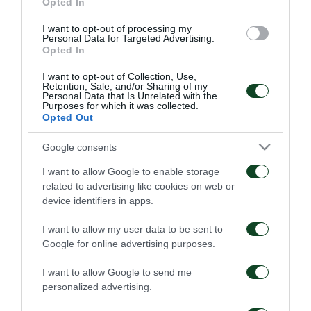
Opted In
Διαδικασία εξαργύρωσης:
Για να προχωρήσετε σε εξαργύρωση τριφυλλιών για
I want to opt-out of processing my
Personal Data for Targeted Advertising.
το δώρο αυτό θα πρέπει να επικοινωνείτε πρώτα με
Opted In
το
Τμήμα Εισιτηρίων
στο
210 6470992
προκειμένου
I want to opt-out of Collection, Use,
Retention, Sale, and/or Sharing of my
να ελέγξετε την διαθεσιμότητα θέσεων στην θύρα
Personal Data that Is Unrelated with the
Purposes for which it was collected.
που επιθυμείτε. Εφόσον υπάρχει διαθεσιμότητα, θα
Opted Out
πρέπει να καλέσετε άμεσα στο τηλεφωνικό κέντρο
Google consents
της Τράπεζας Πειραιώς, στο 18 28 38 για να κάνετε
I want to allow Google to enable storage
την εξαργύρωση των τριφυλλιών ώστε να
related to advertising like cookies on web or
δρομολογηθεί η δέσμευση της θέσης.
device identifiers in apps.
I want to allow my user data to be sent to
Google for online advertising purposes.
ΕΜΠΟΡΙΚΑ
I want to allow Google to send me
personalized advertising.