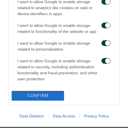
I want to allow Google to enable storage
related to analytics like cookies on web or
device identifiers in apps.
I want to allow Google to enable storage
Η νέα τρίτη εμφάνιση
Η νέα εκτός έδρας
related to functionality of the website or app.
του Παναθηναϊκού για
εμφάνιση του
τη σεζόν 2026/27
Παναθηναϊκού για τη
I want to allow Google to enable storage
σεζόν 2026/27
14/07/2026
related to personalization.
14/07/2026
I want to allow Google to enable storage
related to security, including authentication
functionality and fraud prevention, and other
user protection.
CONFIRM
Παρουσιάστηκαν οι νέες
Η adidas και η ΠΑΕ
εμφανίσεις της σεζόν
Παναθηναϊκός
2026/27 στην καρδιά
παρουσιάζουν τη νέα
Data Deletion
Data Access
Privacy Policy
της Αθήνας
εντός εδρας εμφάνιση
για τη σεζόν 2026/27
13/07/2026