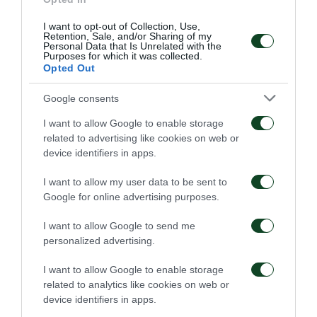
Είναι προφανές ότι αυτή η παρελκυστική τακτική δεν
κατατείνει στην επένδυση στον Παναθηναϊκό αλλά
I want to opt-out of Collection, Use,
Retention, Sale, and/or Sharing of my
αποτελεί μία πρωτοφανή στα αθλητικά χρονικά
Personal Data that Is Unrelated with the
Purposes for which it was collected.
αθλιότητα.
Opted Out
Google consents
Ο Παναθηναϊκός αφού εξάντλησε όλα τα περιθώρια
ανοχής δεν μπορεί να επιτρέψει να διασύρεται άλλο
I want to allow Google to enable storage
related to advertising like cookies on web or
η ιστορία του συλλόγου με αμφιλεγόμενα πρόσωπα
device identifiers in apps.
και να εμπαίζονται οι φίλαθλοι και οι παράγοντες της
I want to allow my user data to be sent to
ΠΑΕ.
Google for online advertising purposes.
Ηδη δόθηκαν οι σχετικές εντολές προς τους
I want to allow Google to send me
personalized advertising.
νομικούς συμβούλους της εταιρείας να κινηθούν
δικαστικά εναντίον αυτών που έβλαψαν με τις
I want to allow Google to enable storage
related to analytics like cookies on web or
πράξεις και τη συμπεριφορά τους την ΠΑΕ.
device identifiers in apps.