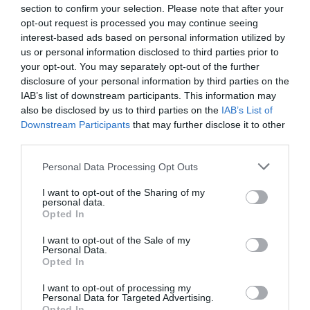
section to confirm your selection. Please note that after your
συμβούλια, προκειμένου να δεχτεί την επένδυση των
opt-out request is processed you may continue seeing
28.000.000 ευρώ, και κατόπιν να παραιτηθούν τα
interest-based ads based on personal information utilized by
us or personal information disclosed to third parties prior to
μέλη του διοικητικού συμβουλίου και να οριστεί το
your opt-out. You may separately opt-out of the further
νέο ΔΣ από την πλευρά της Αυτού Υψηλότητας. Και
disclosure of your personal information by third parties on the
IAB’s list of downstream participants. This information may
τούτο παρά το γεγονός ότι μετά την περιπέτεια της
also be disclosed by us to third parties on the
IAB’s List of
ουδέποτε εμφανισθείσας επιταγής είχε γίνει σαφές
Downstream Participants
that may further disclose it to other
third parties.
ότι όλη υπόθεση είχε ελάχιστες πιθανότητες να έχει
σοβαρή έκβαση.
Please note that this website/app uses one or more Google
Personal Data Processing Opt Outs
services and may gather and store information including but
not limited to your visit or usage behaviour. You may click to
I want to opt-out of the Sharing of my
Σήμερα το πρωί αιφνιδίως η νομική σύμβουλος του
personal data.
grant or deny consent to Google and its third-party tags to
Opted In
δήθεν επενδυτή ενημέρωσε την ΠΑΕ ότι δεν
use your data for below specified purposes in below Google
πρόκειται να καταβληθούν εντός της ημέρας τα
consent section.
I want to opt-out of the Sale of my
Personal Data.
χρήματα όπως είχε δεσμευτικά συμφωνηθεί και
Opted In
ζήτησε νέα προθεσμία για την Τρίτη.
I want to opt-out of processing my
Personal Data for Targeted Advertising.
Opted In