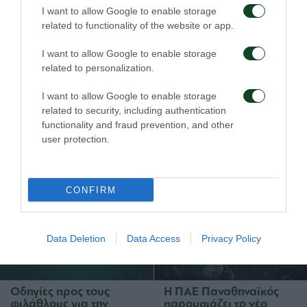
Αυτονόητο είναι ότι υπό τις συγκεκριμένες συνθήκες
I want to allow Google to enable storage
το ζήτημα για τον Παναθηναϊκό και τους δήθεν
related to functionality of the website or app.
επενδυτές του κυρίου Τσάκα κλείνει εδώ οριστικά
I want to allow Google to enable storage
και ουδεμία συνέχεια μπορεί να δοθεί. Διότι έχει
related to personalization.
χαθεί πλέον κάθε σοβαρότητα από την πλευρά των
I want to allow Google to enable storage
δήθεν επενδυτών.
related to security, including authentication
functionality and fraud prevention, and other
user protection.
ΠΑΕ
CONFIRM
Data Deletion
Data Access
Privacy Policy
Οδηγίες προς τους
Η ΠΑΕ Παναθηναϊκός
φιλάθλους για την
παρουσιάζει το νέο