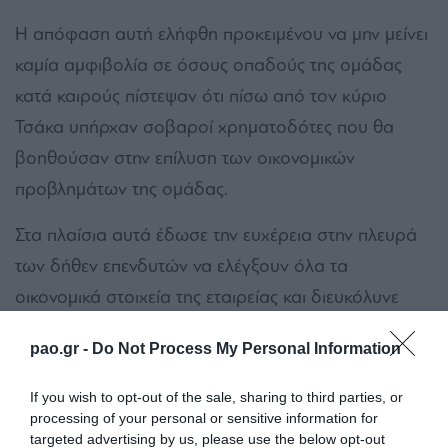
Η απόφαση αυτή ελήφθη προκειμένου να μην μείνει
καμία αμφιβολία σε όσους οπαδούς της ομάδας
κατά καιρούς πίστεψαν ότι πίσω από τον κύριο
Τσάκα υπήρχαν σοβαροί χρηματοδότες που θα
βοηθούσαν στην επίλυση των οικονομικών
προβλημάτων της ομάδας.
Στα πλαίσια αυτά έδωσε την ευχέρεια στην πλευρά
των δήθεν επενδυτών να ελέγξουν όλα τα
οικονομικά στοιχεία της εταιρείας και διευκόλυνε
κάθε κίνησή τους παρά το γεγονός ότι εξ αρχής
pao.gr -
Do Not Process My Personal Information
αμφισβητούσε τα κίνητρά τους.
If you wish to opt-out of the sale, sharing to third parties, or
Μάλιστα η διοίκηση της ΠΑΕ ΠΑΝΑΘΗΝΑΪΚΟΣ
processing of your personal or sensitive information for
συγκάλεσε για σήμερα το μεσημέρι δύο διοικητικά
targeted advertising by us, please use the below opt-out