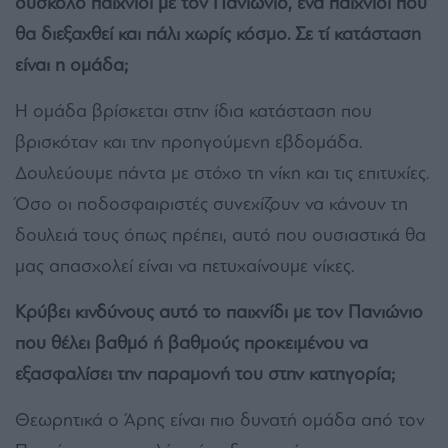
δύσκολο παιχνίδι με τον Πανιώνιο, ένα παιχνίδι που
θα διεξαχθεί και πάλι χωρίς κόσμο. Σε τί κατάσταση
είναι η ομάδα;
Η ομάδα βρίσκεται στην ίδια κατάσταση που
βρισκόταν και την προηγούμενη εβδομάδα.
Δουλεύουμε πάντα με στόχο τη νίκη και τις επιτυχίες.
Όσο οι ποδοσφαιριστές συνεχίζουν να κάνουν τη
δουλειά τους όπως πρέπει, αυτό που ουσιαστικά θα
μας απασχολεί είναι να πετυχαίνουμε νίκες.
Κρύβει κινδύνους αυτό το παιχνίδι με τον Πανιώνιο
που θέλει βαθμό ή βαθμούς προκειμένου να
εξασφαλίσει την παραμονή του στην κατηγορία;
Θεωρητικά ο Άρης είναι πιο δυνατή ομάδα από τον