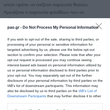
οποίο πρέπει να παίζεται παρουσία θεατών.
Χρειάζεται η παρουσία φιλάθλων που να
εκδηλώνουν την αγάπη και το πάθος τους. Εν
προκειμένω το ΟΑΚΑ είναι ένα μεγάλο στάδιο και
pao.gr -
Do Not Process My Personal Information
επιπλέον δεν ανήκει στον Παναθηναϊκό, δεν είναι το
If you wish to opt-out of the sale, sharing to third parties, or
γήπεδό του. Όταν μάλιστα οι αγώνες διεξάγονται
processing of your personal or sensitive information for
targeted advertising by us, please use the below opt-out
χωρίς φιλάθλους τα πράγματα γίνονται ακόμα πιο
section to confirm your selection. Please note that after your
δύσκολα για εμάς. Ακόμα και οι διαιτητές δεν
opt-out request is processed you may continue seeing
αισθάνονται την ίδια πίεση που θα αισθάνονταν σε
interest-based ads based on personal information utilized by
us or personal information disclosed to third parties prior to
ένα γήπεδο το οποίο θα ήταν κατάμεστο και θα
your opt-out. You may separately opt-out of the further
ανήκε στη γηπεδούχο ομάδα όπως γίνεται με
disclosure of your personal information by third parties on the
IAB’s list of downstream participants. This information may
άλλους. Συνεπώς, όπως καταλαβαίνετε τα πράγματα
also be disclosed by us to third parties on the
IAB’s List of
γίνονται πολύ πιο δύσκολα χωρίς φιλάθλους. Αν ο
Downstream Participants
that may further disclose it to other
third parties.
Παναθηναϊκός είχε ένα δικό του γήπεδο το οποίο θα
Please note that this website/app uses one or more Google