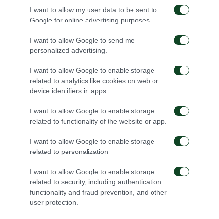
θέματα. Αυτή τη στιγμή νομίζω ότι το να προπονείται
I want to allow my user data to be sent to
Google for online advertising purposes.
κάποιος και να συμμετέχει σε αγώνες μαθαίνοντας
κάθε μέρα και μια νέα δυσάρεστη είδηση που είναι
I want to allow Google to send me
personalized advertising.
δυσμενής και δεν διευκολύνει την κατάσταση είναι
οπωσδήποτε δύσκολο. Θα ήθελα όμως να πω ότι
I want to allow Google to enable storage
related to analytics like cookies on web or
μέχρι την τελευταία μέρα θα συνεχίσουμε να
device identifiers in apps.
δουλεύουμε, να προπονούμαστε και να
I want to allow Google to enable storage
αγωνιζόμαστε με το υψηλότερο δυνατό πνεύμα
related to functionality of the website or app.
επαγγελματισμού.
I want to allow Google to enable storage
related to personalization.
Τελευταία ερώτηση: εκτός από τα πολλά νέα παιδιά
που έχουν αγωνιστεί φέτος στους αγώνες του
I want to allow Google to enable storage
related to security, including authentication
Παναθηναϊκού είδαμε κι άλλα νέα παιδιά από την
functionality and fraud prevention, and other
ομάδα νέων στις προπονήσεις της ανδρικής
user protection.
ομάδας. Πρόκειται μήπως για ένα μήνυμα για το