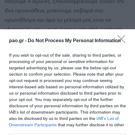
παίξουμε 4 αγώνες. Επαναλαμβάνουμε λοιπόν την
ίδια προσπάθεια, μπαίνουμε σοβαρά στο
πρωτάθλημα και άρα το μέλημά μας είναι να
κάνουμε το παν για να έχουμε μια καλή εμφάνιση
και να πετύχουμε ένα καλό αποτέλεσμα αύριο.
pao.gr -
Do Not Process My Personal Information
Αυτά τα παιχνίδια δεν κρύβουν παγίδες; Υπό την
If you wish to opt-out of the sale, sharing to third parties, or
έννοια ότι είναι λογικό το μυαλό να μένει πιο πολύ
processing of your personal or sensitive information for
targeted advertising by us, please use the below opt-out
στο λαμπερό, στην αίγλη της ευρωπαϊκής
section to confirm your selection. Please note that after your
διοργάνωσης.
opt-out request is processed you may continue seeing
interest-based ads based on personal information utilized by
us or personal information disclosed to third parties prior to
Μεγάλοι σύλλογοι όπως ο Παναθηναϊκός πρέπει να
your opt-out. You may separately opt-out of the further
disclosure of your personal information by third parties on the
είναι προετοιμασμένοι για τέτοιες καταστάσεις. Γι’
IAB’s list of downstream participants. This information may
αυτό και μετά τον αγώνα με το Λεβαδειακό εξήγησα
also be disclosed by us to third parties on the
IAB’s List of
Downstream Participants
that may further disclose it to other
τις αποφάσεις που είχα λάβει για τη σύνθεση της
third parties.