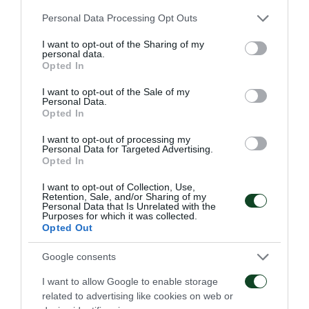
ομάδας. Πάντοτε μπορεί να υπάρχουν αντιξοότητες
Please note that this website/app uses one or more Google
Personal Data Processing Opt Outs
παγίδες και σκαμπανεβάσματα είτε στις ευρωπαϊκές
services and may gather and store information including but
not limited to your visit or usage behaviour. You may click to
I want to opt-out of the Sharing of my
είτε στις εγχώριες διοργανώσεις. Βεβαίως, όπως
personal data.
grant or deny consent to Google and its third-party tags to
Opted In
ξέρετε, τα πάντα εξαρτώνται από την πολλή και
use your data for below specified purposes in below Google
σκληρή δουλειά που πρέπει να γίνει. Θα έλεγα ότι οι
consent section.
I want to opt-out of the Sale of my
Personal Data.
ποδοσφαιριστές που αγωνίζονται σε έναν μεγάλο
Opted In
Σύλλογο, όπως είναι ο Παναθηναϊκός οφείλουν να
I want to opt-out of processing my
Personal Data for Targeted Advertising.
είναι προετοιμασμένοι, και είναι προετοιμασμένοι να
Opted In
παίζουν με ένταση τόσο στο πρωτάθλημα όσο και
I want to opt-out of Collection, Use,
στις ευρωπαϊκές διοργανώσεις. Όλοι οι παίκτες
Retention, Sale, and/or Sharing of my
Personal Data that Is Unrelated with the
λοιπόν οφείλουν και είναι προετοιμασμένοι για κάτι
Purposes for which it was collected.
Opted Out
τέτοιο. Βεβαίως, τα πράγματα έχουν αλλάξει διότι
Google consents
πέρσι δεν ήμασταν στην Ευρώπη, ενώ φέτος θα
είμαστε, άρα πρέπει να γίνουν κάποιες αλλαγές. Γιατί
I want to allow Google to enable storage
related to advertising like cookies on web or
το ποδόσφαιρο αλλάζει, τα πράγματα αλλάζουν και