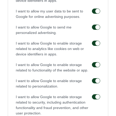
device identifiers in apps.
πρέπει ακόμα και η διοίκηση να καταλάβει ότι
I want to allow my user data to be sent to
χρειάζονται αλλαγές τόσο για το παρόν, όσο και για
Google for online advertising purposes.
το μέλλον του Συλλόγου. Πρέπει αυτή τη φετινή
I want to allow Google to send me
αλλαγή να τη δούμε θετικά. Δεν θα ήταν σωστό να
personalized advertising.
σταθούμε στο γεγονός ότι δεν προκριθήκαμε με τη
I want to allow Google to enable storage
Μάλαγα, άρα εκεί σταματάνε όλα• κάθε άλλο.
related to analytics like cookies on web or
Υπάρχει συνέχεια, υπάρχουν καινούργιες
device identifiers in apps.
προοπτικές, τα πράγματα στο ποδόσφαιρο
I want to allow Google to enable storage
αλλάζουν και ακριβώς έτσι και ο Παναθηναϊκός σαν
related to functionality of the website or app.
μεγάλος Σύλλογος που είναι πρέπει να αλλάξει και
I want to allow Google to enable storage
να προσαρμοστεί στα νέα δεδομένα.
related to personalization.
I want to allow Google to enable storage
Δύο νίκες σε ισάριθμους αγώνες πέτυχε πέρσι ο
related to security, including authentication
Παναθηναϊκός απέναντι στον ΠΑΣ Γιάννινα. Τι
functionality and fraud prevention, and other
user protection.
παιχνίδι περιμένετε φέτος;