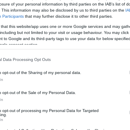
losure of your personal information by third parties on the IAB’s list of
ο του UEFA Champions League. Η ομάδα μας χρειάζεται
. This information may also be disclosed by us to third parties on the
IA
Participants
that may further disclose it to other third parties.
μο της να βρεθεί στις εξέδρες του ΟΑΚΑ σ’ αυτό το νέο
ν θα διατηρηθεί σε αυστηρά φίλαθλα πλαίσια καθώς η
 that this website/app uses one or more Google services and may gath
including but not limited to your visit or usage behaviour. You may click 
μποδίζουν την ομαλή διεξαγωγή του αγώνα.
 to Google and its third-party tags to use your data for below specifi
ogle consent section.
ων, ενημερώνουμε ότι:
l Data Processing Opt Outs
18.45.
o opt-out of the Sharing of my personal data.
ως 4 και 28 έως 35
, μπορούν να προσέρχονται από τ
In
o opt-out of the Sale of my Personal Data.
ρες
, θα μπορούν να προσέρχονται
και
από τους
τομείς
In
to opt-out of processing my Personal Data for Targeted
ing.
In
ουσίας φιλοξενουμένων φιλάθλων,
η πρόσβαση στις θύρ