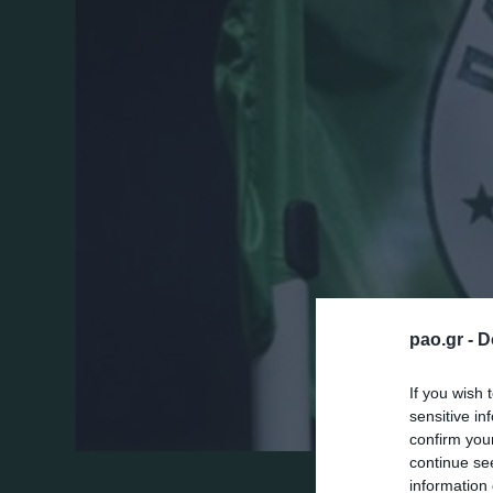
pao.gr -
D
If you wish 
sensitive in
confirm you
continue se
information 
Αύριο ο Παναθηναϊκός μας δίνει τον πρώτ