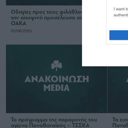
I want t
Οδηγίες προς τους φιλάθλους για
Η ΠΑΕ
authenti
την αποψινή προσέλευση στο
το νέ
ΟΑΚΑ
ομάδ
05/08/2026
03/08/2
Το πρόγραμμα της παραμονής του
Τα ει
αγώνα Παναθηναϊκός – ΤΣΣΚΑ
Παναθ