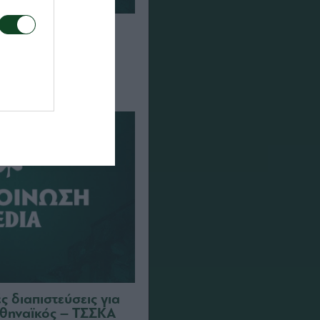
α τον αγώνα ΤΣΣΚΑ
αϊκός
 διαπιστεύσεις για
θηναϊκός – ΤΣΣΚΑ