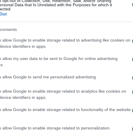
o opt-out of Collection, Use, Retention, Sale, and/or Sharing
ους τομείς.
ersonal Data that Is Unrelated with the Purposes for which it
lected.
Out
ντε click πάνω στην παρακάτω φωτογραφία.
consents
o allow Google to enable storage related to advertising like cookies on
evice identifiers in apps.
o allow my user data to be sent to Google for online advertising
s.
to allow Google to send me personalized advertising.
o allow Google to enable storage related to analytics like cookies on
evice identifiers in apps.
o allow Google to enable storage related to functionality of the website
o allow Google to enable storage related to personalization.