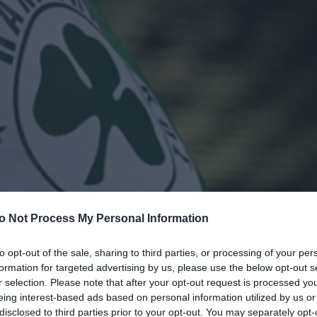
o Not Process My Personal Information
to opt-out of the sale, sharing to third parties, or processing of your per
formation for targeted advertising by us, please use the below opt-out s
r selection. Please note that after your opt-out request is processed y
eing interest-based ads based on personal information utilized by us or
disclosed to third parties prior to your opt-out. You may separately opt-
ο επίσημο εντός έδρας αγώνα της σεζόν 2012/13, με α