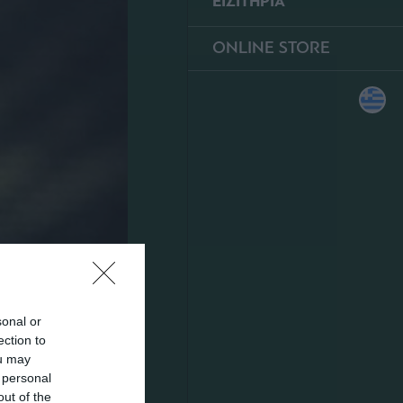
ΕΙΣΙΤΗΡΙΑ
ONLINE STORE
sonal or
ection to
ou may
 personal
out of the
ντίπαλο τη