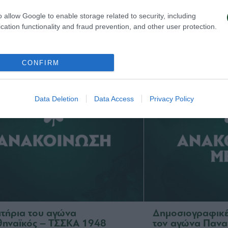
o allow Google to enable storage related to security, including
 Παναθηναϊκός παρουσιάζει
Τα εισιτήρια γι
cation functionality and fraud prevention, and other user protection.
ο υπερσύγχρονο πούλμαν της
1948 – Παναθην
ας
03/08/2026
026
CONFIRM
Data Deletion
Data Access
Privacy Policy
σιτήρια του αγώνα
Δημοσιογραφικές
ηναϊκός – ΤΣΣΚΑ 1948
τον αγώνα Πανα