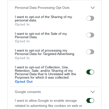
Please note that this website/app uses one or more Google
Personal Data Processing Opt Outs
services and may gather and store information including but
not limited to your visit or usage behaviour. You may click to
I want to opt-out of the Sharing of my
personal data.
grant or deny consent to Google and its third-party tags to
ΠΑΕ
Opted In
use your data for below specified purposes in below Google
consent section.
I want to opt-out of the Sale of my
Personal Data.
Opted In
I want to opt-out of processing my
Personal Data for Targeted Advertising.
Opted In
Οδηγίες προς τους
Η ΠΑΕ Παναθηναϊκός
φιλάθλους για την
παρουσιάζει το νέο
I want to opt-out of Collection, Use,
Retention, Sale, and/or Sharing of my
αποψινή προσέλευση
υπερσύγχρονο πούλμαν
Personal Data that Is Unrelated with the
στο ΟΑΚΑ
της ομάδας
Purposes for which it was collected.
Opted Out
05/08/2026
03/08/2026
Google consents
I want to allow Google to enable storage
related to advertising like cookies on web or