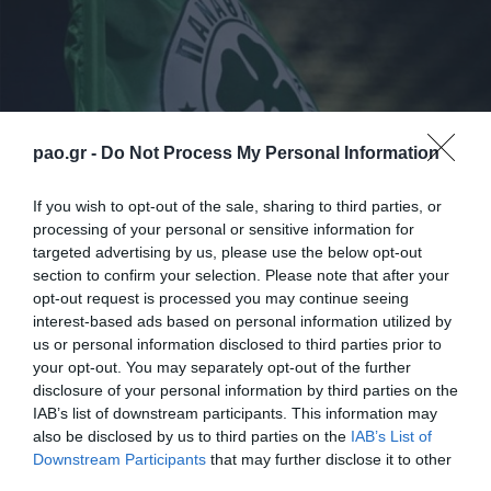
pao.gr -
Do Not Process My Personal Information
If you wish to opt-out of the sale, sharing to third parties, or
processing of your personal or sensitive information for
targeted advertising by us, please use the below opt-out
Η ΠΑΕ ΠΑΝΑΘΗΝΑΪΚΟΣ ανακοινώνει την
section to confirm your selection. Please note that after your
ολοκλήρωση της συμφωνίας με τον κ. Κάρλος
opt-out request is processed you may continue seeing
interest-based ads based on personal information utilized by
Φρέιτας, ο οποίος θα είναι ο τεχνικός διευθυντής της
us or personal information disclosed to third parties prior to
ομάδας για την προσεχή διετία.
your opt-out. You may separately opt-out of the further
disclosure of your personal information by third parties on the
Ο κ. Φρέιτας θα αναχωρήσει αύριο για την
IAB’s list of downstream participants. This information may
also be disclosed by us to third parties on the
IAB’s List of
Πορτογαλία και θα επιστρέψει στη χώρα μας για
Downstream Participants
that may further disclose it to other
μόνιμη εγκατάσταση την επόμενη εβδομάδα.
third parties.