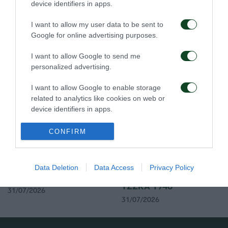
device identifiers in apps.
I want to allow my user data to be sent to
Τα εισιτήρια για τον
Το πρόγραμμα της
Google for online advertising purposes.
αγώνα ΤΣΣΚΑ 1948 –
παραμονής του αγώνα
Παναθηναϊκός
Παναθηναϊκός – ΤΣΣΚΑ
I want to allow Google to send me
1948
03/08/2026
personalized advertising.
02/08/2026
I want to allow Google to enable storage
related to analytics like cookies on web or
device identifiers in apps.
I want to allow Google to enable storage
CONFIRM
related to functionality of the website or app.
Τα εισιτήρια του αγώνα
Δημοσιογραφικές
I want to allow Google to enable storage
Παναθηναϊκός – ΤΣΣΚΑ
διαπιστεύσεις για τον
Data Deletion
Data Access
Privacy Policy
related to personalization.
1948
αγώνα Παναθηναϊκός –
ΤΣΣΚΑ 1948
31/07/2026
I want to allow Google to enable storage
31/07/2026
related to security, including authentication
functionality and fraud prevention, and other
user protection.