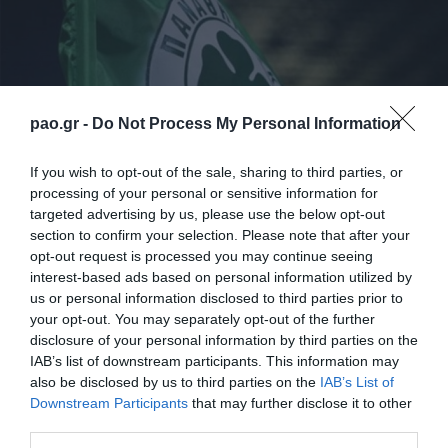
pao.gr -
Do Not Process My Personal Information
If you wish to opt-out of the sale, sharing to third parties, or
processing of your personal or sensitive information for
targeted advertising by us, please use the below opt-out
section to confirm your selection. Please note that after your
Η ΠΑΕ ΠΑΝΑΘΗΝΑΪΚΟΣ ανακοινώνει ότι χρέη
opt-out request is processed you may continue seeing
υπηρεσιακού προπονητή αναλαμβάνει ο κ. Γιάτσεκ
interest-based ads based on personal information utilized by
us or personal information disclosed to third parties prior to
Γκμοχ ο οποίος δήλωσε στην επίσημη ιστοσελίδα
your opt-out. You may separately opt-out of the further
της ομάδας: «Είμαι στρατιώτης στην υπηρεσία του
disclosure of your personal information by third parties on the
Παναθηναϊκού για όσο μου ζητηθεί. Δεν είναι ώρα
IAB’s list of downstream participants. This information may
also be disclosed by us to third parties on the
IAB’s List of
για δηλώσεις, αλλά για σκληρή δουλειά.»
Downstream Participants
that may further disclose it to other
third parties.