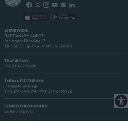
ΔΙΕΥΘΥΝΣΗ:
ΠΑΕ ΠΑΝΑΘΗΝΑΪΚΟΣ,
Λεωφόρος Πεντέλης 13
Τ.Κ. 152 35, Βριλήσσια, Αθήνα, Ελλάδα
ΤΗΛΕΦΩΝΟ:
+30 210-8709000
ΤΜΗΜΑ ΕΙΣΙΤΗΡΙΩΝ:
info@paotickets.gr
ΤΗΛ: 210 6470990 -991, 210 6465952
ΓΕΝΙΚΗ ΕΠΙΚΟΙΝΩΝΙΑ:
paoinfo @ pao.gr
COPYRIGHT © 2026 | PANATHINAIKOS FC | ALL RIGHTS RESERVED |
ΠΟΛΙΤΙΚΗ