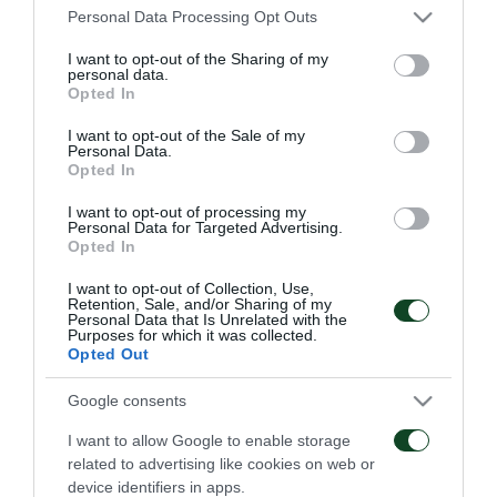
Please note that this website/app uses one or more Google
Personal Data Processing Opt Outs
services and may gather and store information including but
ΠΑΕ
not limited to your visit or usage behaviour. You may click to
I want to opt-out of the Sharing of my
personal data.
grant or deny consent to Google and its third-party tags to
Opted In
use your data for below specified purposes in below Google
consent section.
I want to opt-out of the Sale of my
Personal Data.
Opted In
I want to opt-out of processing my
Personal Data for Targeted Advertising.
Οδηγίες προς τους
Η ΠΑΕ Παναθηναϊκός
Opted In
φιλάθλους για την
παρουσιάζει το νέο
αποψινή προσέλευση
υπερσύγχρονο πούλμαν
I want to opt-out of Collection, Use,
στο ΟΑΚΑ
της ομάδας
Retention, Sale, and/or Sharing of my
Personal Data that Is Unrelated with the
05/08/2026
03/08/2026
Purposes for which it was collected.
Opted Out
Google consents
I want to allow Google to enable storage
related to advertising like cookies on web or
device identifiers in apps.