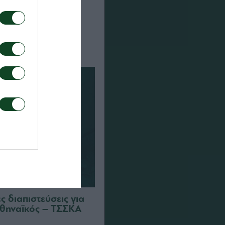
α τον αγώνα ΤΣΣΚΑ
αϊκός
 διαπιστεύσεις για
θηναϊκός – ΤΣΣΚΑ