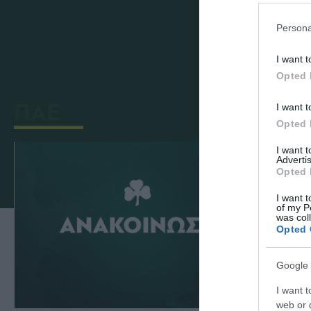
Ολόκληρη η επιστολή του Παναθηναϊκού
Persona
I want t
Opted 
ΠΑΕ
I want t
Opted 
I want 
Advertis
Opted 
I want t
of my P
was col
Opted 
Google 
I want t
web or d