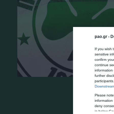
pao.gr -
D
If you wish 
sensitive in
confirm you
continue se
information 
further disc
participants
Με μια αναλυτική επιστολή προς τον πρόε
Downstream 
Παναθηναϊκός εξήγησε τους λόγους αποχ
Please note
information 
διοργανώτριας αρχής σχετικά με την πρό
deny consent
Super League.
in below Go