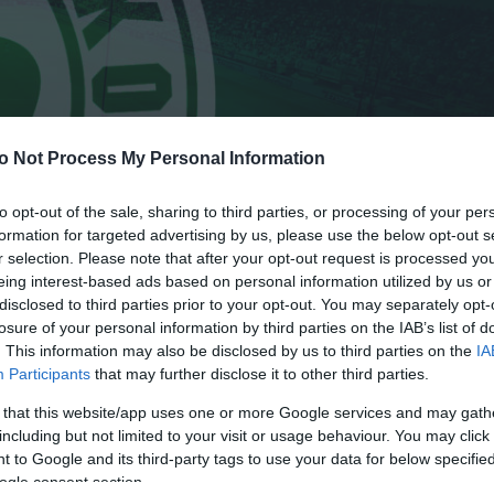
o Not Process My Personal Information
to opt-out of the sale, sharing to third parties, or processing of your per
formation for targeted advertising by us, please use the below opt-out s
r selection. Please note that after your opt-out request is processed y
eing interest-based ads based on personal information utilized by us or
disclosed to third parties prior to your opt-out. You may separately opt-
losure of your personal information by third parties on the IAB’s list of
. This information may also be disclosed by us to third parties on the
IA
δρο της Super League, κ. Γιώργο Μποροβήλο, η Π.Α.Ε.
Participants
that may further disclose it to other third parties.
ώρησής της από τη σημερινή συζήτηση στα γραφεία τ
 that this website/app uses one or more Google services and may gath
including but not limited to your visit or usage behaviour. You may click 
ταση αναμόρφωσης του διοικητικού μοντέλου λειτουργί
 to Google and its third-party tags to use your data for below specifi
ogle consent section.