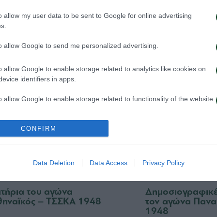
 Παναθηναϊκός παρουσιάζει
Τα εισιτήρια γι
o allow my user data to be sent to Google for online advertising
ο υπερσύγχρονο πούλμαν της
1948 – Παναθην
s.
ας
03/08/2026
026
to allow Google to send me personalized advertising.
o allow Google to enable storage related to analytics like cookies on
evice identifiers in apps.
o allow Google to enable storage related to functionality of the website
o allow Google to enable storage related to personalization.
CONFIRM
o allow Google to enable storage related to security, including
cation functionality and fraud prevention, and other user protection.
Data Deletion
Data Access
Privacy Policy
σιτήρια του αγώνα
Δημοσιογραφικές
ηναϊκός – ΤΣΣΚΑ 1948
τον αγώνα Πανα
1948