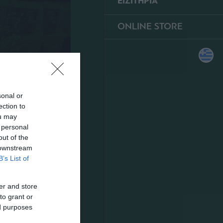
ΕΙΣΙΤΗΡΙΑ
ONLINE STORE
sonal or
ection to
ou may
 personal
out of the
 downstream
B’s List of
ης
er and store
to grant or
ας της
ed purposes