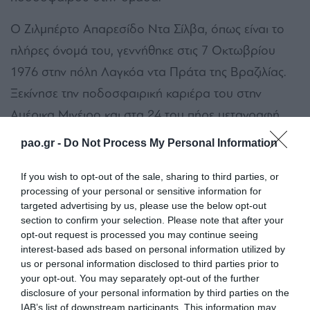
Ο Ζιλμπέρτο Απαρεσίδο Ντα Σίλβα, όπως είναι το
πλήρες όνομά του, γεννήθηκε στις 7 Οκτωβρίου
1976 στην πόλη Λαγκόα ντα Πράτα της Βραζιλίας.
Ξεκίνησε την ποδοσφαιρική καριέρα του στην
Αμέρικα Μινέιρο και στα 24 του πήρε μεταγραφή
στην Ατλέτικο Μινέιρο. Εκεί αναδείχθηκαν οι
pao.gr -
Do Not Process My Personal Information
ικανότητές του, κλήθηκε στην εθνική Βραζιλίας και το
If you wish to opt-out of the sale, sharing to third parties, or
2002 κατέκτησε με τη «Σελεσάο» το Παγκόσμιο
processing of your personal or sensitive information for
Κύπελλο.
targeted advertising by us, please use the below opt-out
section to confirm your selection. Please note that after your
Το καλοκαίρι του 2002 έκανε το μεγάλο βήμα αφού
opt-out request is processed you may continue seeing
interest-based ads based on personal information utilized by
τον απέκτησε η Άρσεναλ. Στους «κανονιέρηδες»
us or personal information disclosed to third parties prior to
έμεινε έξι χρόνια κατακτώντας πρωτάθλημα και
your opt-out. You may separately opt-out of the further
disclosure of your personal information by third parties on the
Κύπελλο, ενώ το 2006 αγωνίστηκε στον τελικό του
IAB’s list of downstream participants. This information may