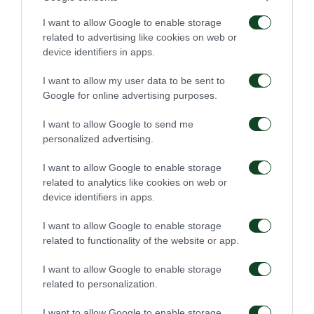
Παναθηναϊκού σκοράροντας έξι γκολ.
I want to allow Google to enable storage
related to advertising like cookies on web or
To 2011 επέστρεψε στη Βραζιλία και υπέγραψε
device identifiers in apps.
συμβόλαιο στη Γκρέμιο. Έμελλε να κλείσει την
I want to allow my user data to be sent to
καριέρα του στην ομάδα που αναδείχθηκε στην
Google for online advertising purposes.
Ατλέτικο Μινέιρο. Από το χειμώνα του 2014
I want to allow Google to send me
ταλαιπωρούνταν από έναν τραυματισμό και τελικά
personalized advertising.
ενάμισι χρόνο αργότερα ανακοίνωσε την απόσυρση
I want to allow Google to enable storage
από την ενεργό δράση.
related to analytics like cookies on web or
device identifiers in apps.
Ο Παναθηναϊκός καλωσορίζει ξανά στην οικογένειά
του τον Ζιλμπέρτο Σίλβα.
I want to allow Google to enable storage
related to functionality of the website or app.
I want to allow Google to enable storage
related to personalization.
ΠΑΕ
I want to allow Google to enable storage