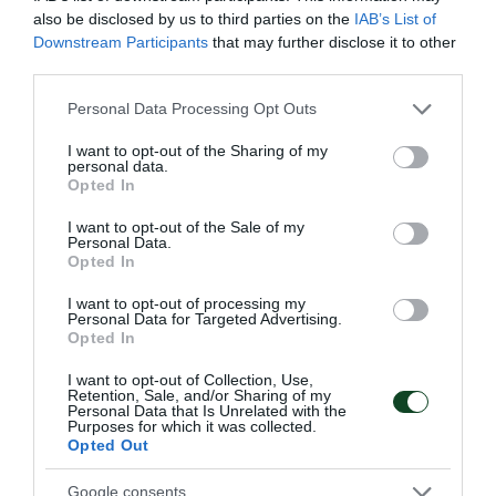
Champions League κόντρα στη Μπαρτσελόνα (σ.σ.
also be disclosed by us to third parties on the
IAB’s List of
Downstream Participants
that may further disclose it to other
η Άρσεναλ ηττήθηκε με 2-1).
third parties.
Το 2008 άρχισε η σχέση του Ζιλμπέρτο με τον
Please note that this website/app uses one or more Google
Personal Data Processing Opt Outs
services and may gather and store information including but
Παναθηναϊκό, καθώς ο σύλλογός μας κατάφερε να
not limited to your visit or usage behaviour. You may click to
I want to opt-out of the Sharing of my
τον αποκτήσει, δαπανώντας αρκετά σεβαστό ποσό.
personal data.
grant or deny consent to Google and its third-party tags to
Opted In
use your data for below specified purposes in below Google
Ως αρχηγός πλέον της εθνικής Βραζιλίας, με την
consent section.
I want to opt-out of the Sale of my
οποία κατέγραψε 93 συμμετοχές, ο Ζιλμπέρτο
Personal Data.
Opted In
βοήθησε στο μέγιστο βαθμό το «τριφύλλι» να
φτάσει στην κατάκτηση του νταμπλ το 2010, αλλά
I want to opt-out of processing my
Personal Data for Targeted Advertising.
και να πετύχει σημαντικές ευρωπαϊκές διακρίσεις
Opted In
όπως η συμμετοχή στους «16» του Champions
I want to opt-out of Collection, Use,
Retention, Sale, and/or Sharing of my
League.Συνολικά, ο «αόρατος τοίχος» -όπως ήταν
Personal Data that Is Unrelated with the
Purposes for which it was collected.
το προσωνύμιό του, από το πέρασμά του από την
Opted Out
Αγγλία- φόρεσε 119 φορές τη φανέλα του
Google consents