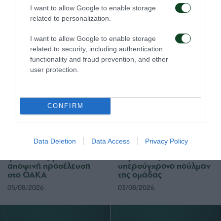
τωνatenistas
ΕΔΩ
.
I want to allow Google to enable storage
related to personalization.
I want to allow Google to enable storage
related to security, including authentication
functionality and fraud prevention, and other
ΠΑΕ
user protection.
CONFIRM
Data Deletion
Data Access
Privacy Policy
Οδηγίες προς τους
Η ΠΑΕ Παναθηναϊκός
φιλάθλους για την
παρουσιάζει το νέο
αποψινή προσέλευση
υπερσύγχρονο πούλμαν
στο ΟΑΚΑ
της ομάδας
05/08/2026
03/08/2026