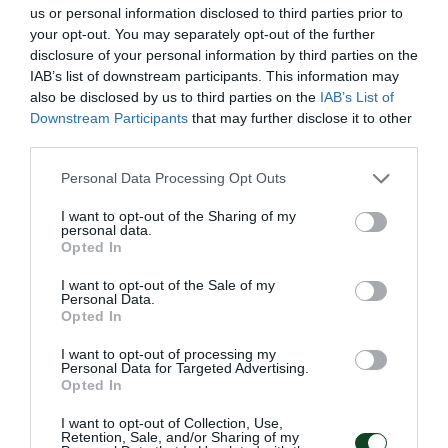
σε γενιά.
us or personal information disclosed to third parties prior to
your opt-out. You may separately opt-out of the further
disclosure of your personal information by third parties on the
IAB’s list of downstream participants. This information may
Παράλληλα, οι «Atenistas» ενημερώθηκαν από τη
also be disclosed by us to third parties on the
IAB’s List of
Διευθύντρια Marketing κα. Σελήνη Ευθυμίου για τα
Downstream Participants
that may further disclose it to other
third parties.
σχέδια του Παναθηναϊκού για την ανάπλαση και
ανακατασκευή του ιστορικού γηπέδου που ξεκινάει
Please note that this website/app uses one or more Google
Personal Data Processing Opt Outs
services and may gather and store information including but
το καλοκαίρι 2016, με στόχο να εξυπηρετηθούν οι
not limited to your visit or usage behaviour. You may click to
I want to opt-out of the Sharing of my
personal data.
ανάγκες της ομάδας στη σύγχρονη εποχή και να
grant or deny consent to Google and its third-party tags to
Opted In
use your data for below specified purposes in below Google
δημιουργηθεί ένα αρχιτεκτονικό στολίδι στην καρδιά
consent section.
I want to opt-out of the Sale of my
της πόλης, ανοιχτό στους φιλάθλους και στους
Personal Data.
Opted In
κατοίκους της.
I want to opt-out of processing my
Personal Data for Targeted Advertising.
Από τη Θύρα 3, ο κόσμος παρακολούθησε στο
Opted In
Matrix φωτογραφίες εποχής από χαρακτηριστικές
I want to opt-out of Collection, Use,
περιόδους καθώς και το 3D video που αναπαριστά
Retention, Sale, and/or Sharing of my