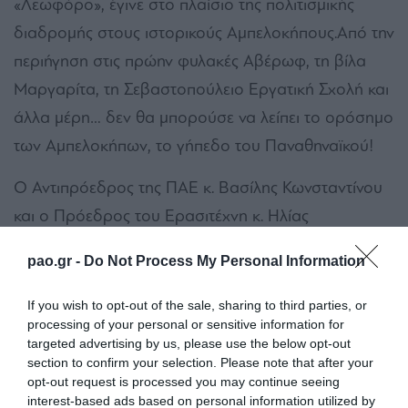
«Λεωφόρο», έγινε στο πλαίσιο της πολιτισμικής
διαδρομής στους ιστορικούς Αμπελοκήπους.Από την
περιήγηση στις πρώην φυλακές Αβέρωφ, τη βίλα
Μαργαρίτα, τη Σεβαστοπούλειο Εργατική Σχολή και
άλλα μέρη… δεν θα μπορούσε να λείπει το ορόσημο
των Αμπελοκήπων, το γήπεδο του Παναθηναϊκού!
Ο Αντιπρόεδρος της ΠΑΕ κ. Βασίλης Κωνσταντίνου
και ο Πρόεδρος του Ερασιτέχνη κ. Ηλίας
Μιχαλαριάς υπογράμμισαν στους
pao.gr -
Do Not Process My Personal Information
παρευρισκόμενους τις μεγάλες στιγμές της
«Περιβόλας» από το 1922 έως σήμερα. Μίλησαν για
If you wish to opt-out of the sale, sharing to third parties, or
processing of your personal or sensitive information for
την ιστορία της ομάδας, καθώς και για το
targeted advertising by us, please use the below opt-out
«Απόστολος Νικολαΐδης», το οποίο είναι άρρηκτα
section to confirm your selection. Please note that after your
opt-out request is processed you may continue seeing
συνδεδεμένο με την ιστορία της Αθήνας από γενιά
interest-based ads based on personal information utilized by