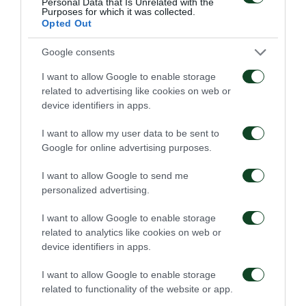
Personal Data that Is Unrelated with the
Purposes for which it was collected.
μέσω graphicanimation την μελλοντική όψη του
Opted Out
γηπέδου, ενώ άκουσαν αγαπημένα ρετρό
Google consents
τραγούδια αφιερωμένα στον Παναθηναϊκό.
I want to allow Google to enable storage
Ακόμη, παρακολούθησαν mini επίδειξη Πυγμαχίας
related to advertising like cookies on web or
device identifiers in apps.
στο ανακαινισμένο γυμναστήριο στη Θύρα 5 με
οικοδεσπότη τον αρχιπροπονητής Γιάννης Αϊδινιώτη.
I want to allow my user data to be sent to
Google for online advertising purposes.
Η επίσκεψη ολοκληρώθηκε με την επίσκεψη στο
κλειστό “Παύλος Γιαννακόπουλος”, όπου ο
I want to allow Google to send me
personalized advertising.
Πρόεδρος του Π.Α.Ο. κ. Μιχαλαριάς μαζί με τον κ.
Τάσο Στεφάνου -παλαίμαχο αθλητή του μπάσκετ και
I want to allow Google to enable storage
related to analytics like cookies on web or
πρώην γενικό διευθυντή της ΚΑΕ Παναθηναϊκός-,
device identifiers in apps.
μίλησαν για τη σπάνια ιστορία του γηπέδου.
I want to allow Google to enable storage
Παρακολουθείστε τοvideoαπό την περιήγηση
related to functionality of the website or app.